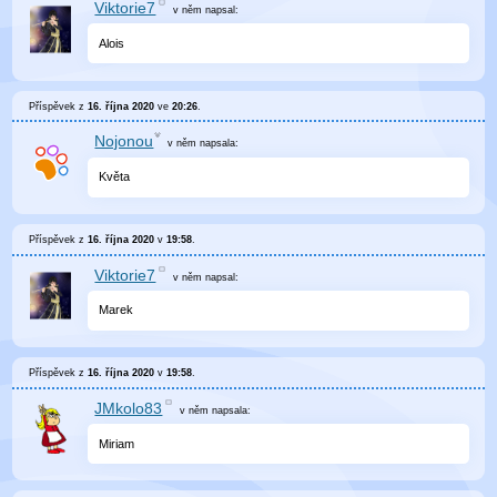
Viktorie7
v něm
napsal:
Alois
Příspěvek z
16. října 2020
ve
20:26
.
Nojonou
v něm
napsala:
Květa
Příspěvek z
16. října 2020
v
19:58
.
Viktorie7
v něm
napsal:
Marek
Příspěvek z
16. října 2020
v
19:58
.
JMkolo83
v něm
napsala:
Miriam