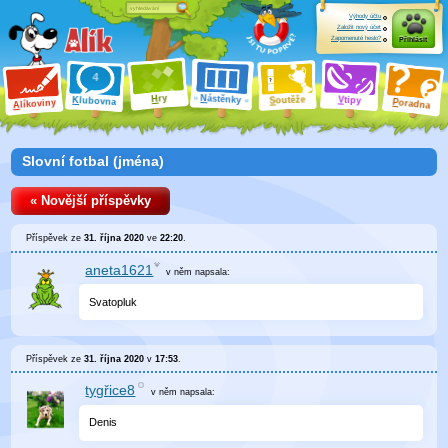
Výhody účtu
Založit nový účet
Zapomenuté heslo?
Přihlásit
ry
N
ástěnky
H
outěže
V
tipy
K
lubovna
S
P
líkoviny
oradna
A
Slovní fotbal (jména)
« Novější příspěvky
Příspěvek ze
31. října 2020
ve
22:20
.
aneta1621
v něm
napsala:
Svatopluk
Příspěvek ze
31. října 2020
v
17:53
.
tygřice8
v něm
napsala:
Denis