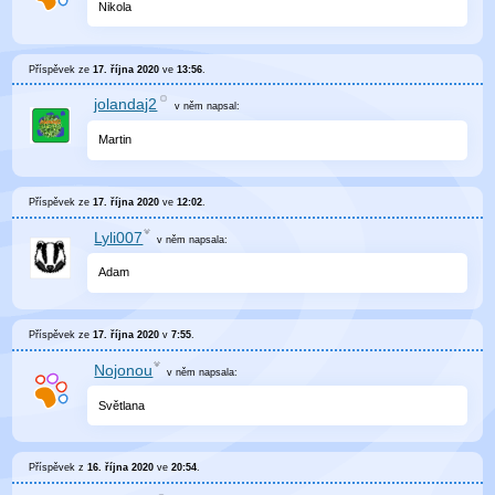
Nikola
Příspěvek ze
17. října 2020
ve
13:56
.
jolandaj2
v něm
napsal:
Martin
Příspěvek ze
17. října 2020
ve
12:02
.
Lyli007
v něm
napsala:
Adam
Příspěvek ze
17. října 2020
v
7:55
.
Nojonou
v něm
napsala:
Světlana
Příspěvek z
16. října 2020
ve
20:54
.