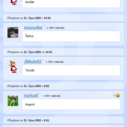
Amélie
Příspěvek ze
31. října 2020
v
15:02
.
evzuuulka
v něm
napsala:
Šárka
Příspěvek ze
31. října 2020
ve
14:53
.
JMkolo83
v něm
napsala:
Tomáš
Příspěvek ze
31. října 2020
v
8:02
.
tygřice8
v něm
napsala:
August
Příspěvek ze
31. října 2020
v
8:01
.