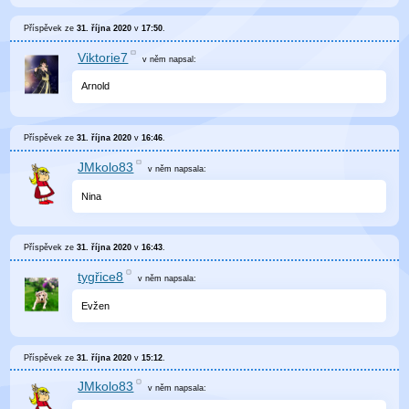
Příspěvek ze
31. října 2020
v
17:50
.
Viktorie7
v něm
napsal:
Arnold
Příspěvek ze
31. října 2020
v
16:46
.
JMkolo83
v něm
napsala:
Nina
Příspěvek ze
31. října 2020
v
16:43
.
tygřice8
v něm
napsala:
Evžen
Příspěvek ze
31. října 2020
v
15:12
.
JMkolo83
v něm
napsala: