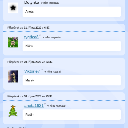
Dotynka
v něm
napsala:
Aneta
Příspěvek ze
31. října 2020
v
6:57
.
tygřice8
v něm
napsala:
Klára
Příspěvek ze
30. října 2020
ve
23:32
.
Viktorie7
v něm
napsal:
Marek
Příspěvek ze
30. října 2020
ve
23:30
.
aneta1621
v něm
napsala:
Radim