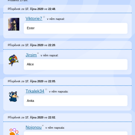
Prodleva 13 dní.
Příspěvek ze
17. října 2020
ve
22:48
.
Viktorie7
v něm
napsal:
Ester
Příspěvek ze
17. října 2020
ve
22:20
.
Jirsim
v něm
napsal:
Alice
Příspěvek ze
17. října 2020
ve
22:05
.
Trkalek34
v něm
napsala:
Anita
Příspěvek ze
17. října 2020
ve
22:02
.
Nojonou
v něm
napsala: