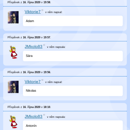
Příspěvek z
16. října 2020
v
19:58
.
Viktorie7
v něm
napsal:
Adam
Příspěvek z
16. října 2020
v
19:57
.
JMkolo83
v něm
napsala:
Sára
Příspěvek z
16. října 2020
v
19:56
.
Viktorie7
v něm
napsal:
Nikolas
Příspěvek z
16. října 2020
v
18:10
.
JMkolo83
v něm
napsala:
Antonín