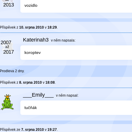
vozidlo
Příspěvek z
10. srpna 2010
v
18:29
.
Katerinah3
v něm
napsala:
koroptev
Prodleva 2 dny.
Příspěvek z
8. srpna 2010
v
18:08
.
___Emily___
v něm
napsal:
tučňák
Příspěvek ze
7. srpna 2010
v
19:27
.