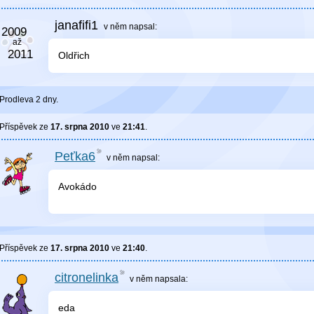
janafifi1
v něm
napsal:
Oldřich
Prodleva 2 dny.
Příspěvek ze
17. srpna 2010
ve
21:41
.
Peťka6
v něm
napsal:
Avokádo
Příspěvek ze
17. srpna 2010
ve
21:40
.
citronelinka
v něm
napsala:
eda