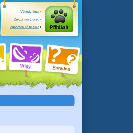
Výhody účtu
Založit nový účet
Přihlásit
Zapomenuté heslo?
V
tipy
P
oradna