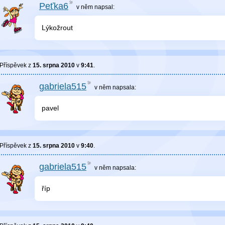
Peťka6
v něm
napsal:
Lýkožrout
Příspěvek z
15. srpna 2010
v
9:41
.
gabriela515
v něm
napsala:
pavel
Příspěvek z
15. srpna 2010
v
9:40
.
gabriela515
v něm
napsala:
říp