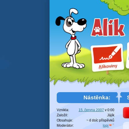
líkoviny
A
Nástěnka:
Vznikla:
15. června 2007
v
0:00
Založil:
Jájík
Obsahuje:
~ 6 tisíc
příspěvků
Moderátor:
lopi