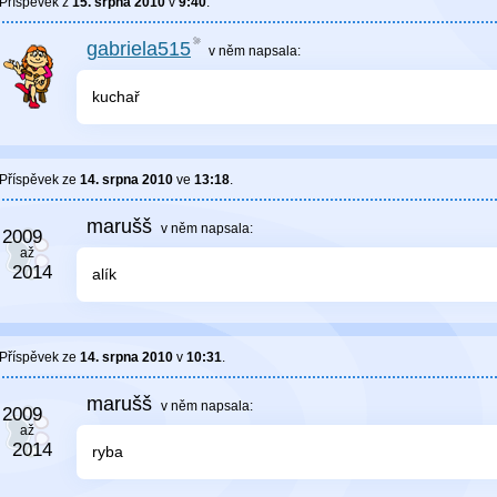
Příspěvek z
15. srpna 2010
v
9:40
.
gabriela515
v něm
napsala:
kuchař
Příspěvek ze
14. srpna 2010
ve
13:18
.
marušš
v něm
napsala:
alík
Příspěvek ze
14. srpna 2010
v
10:31
.
marušš
v něm
napsala:
ryba