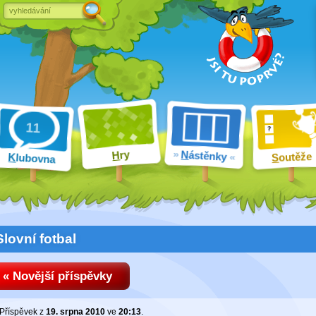
ry
N
ástěnky
H
outěže
K
lubovna
S
Slovní fotbal
« Novější příspěvky
Příspěvek z
19. srpna 2010
ve
20:13
.