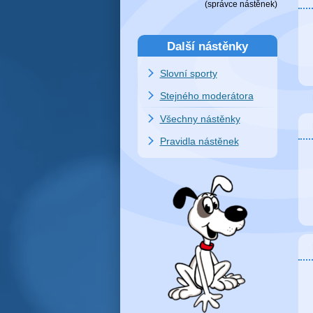
(
správce nástěnek
)
Další nástěnky
Slovní sporty
Stejného moderátora
Všechny nástěnky
Pravidla nástěnek