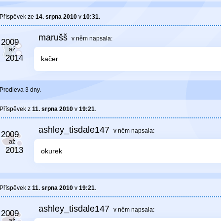
Příspěvek ze
14. srpna 2010
v
10:31
.
marušš
v něm
napsala:
kačer
Prodleva 3 dny.
Příspěvek z
11. srpna 2010
v
19:21
.
ashley_tisdale147
v něm
napsala:
okurek
Příspěvek z
11. srpna 2010
v
19:21
.
ashley_tisdale147
v něm
napsala: