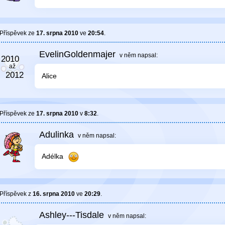
Příspěvek ze
17. srpna 2010
ve
20:54
.
EvelinGoldenmajer
v něm
napsal:
Alice
Příspěvek ze
17. srpna 2010
v
8:32
.
Adulinka
v něm
napsal:
Adélka
Příspěvek z
16. srpna 2010
ve
20:29
.
Ashley---Tisdale
v něm
napsal: