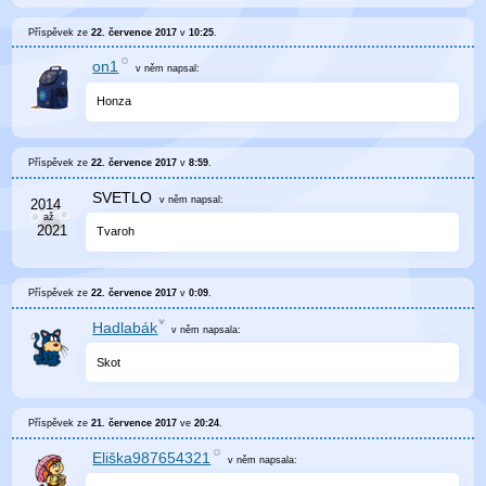
Příspěvek ze
22. července 2017
v
10:25
.
on1
v něm
napsal:
Honza
Příspěvek ze
22. července 2017
v
8:59
.
SVETLO
v něm
napsal:
Tvaroh
Příspěvek ze
22. července 2017
v
0:09
.
Hadlabák
v něm
napsala:
Skot
Příspěvek ze
21. července 2017
ve
20:24
.
Eliška987654321
v něm
napsala: