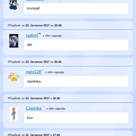
krumpáč
Příspěvek ze
23. července 2017
ve
20:48
.
radimf
v něm
napsala:
alík
Příspěvek ze
23. července 2017
ve
20:46
.
naty128
v něm
napsala:
nástěnka
Příspěvek ze
23. července 2017
v
16:40
.
Copinka
v něm
napsala:
Kun
Příspěvek ze
22. července 2017
v
17:45
.