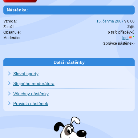
Nástěnka:
Vznikla:
15. června 2007
v
0:00
Založil:
Jájík
Obsahuje:
~ 6 tisíc
příspěvků
Moderátor:
lopi
(
správce nástěnek
)
Další nástěnky
Slovní sporty
Stejného moderátora
Všechny nástěnky
Pravidla nástěnek