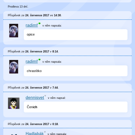
Prodleva 13 dní.
Příspěvek ze
24. července 2017
ve
14:30
.
radimf
v něm
napsala:
opice
Příspěvek ze
24. července 2017
v
8:14
.
radimf
v něm
napsala:
chrastítko
Příspěvek ze
24. července 2017
v
7:44
.
dennisvet
v něm
napsal:
Čeni
ch
Příspěvek ze
24. července 2017
v
0:18
.
Hadlabák
v něm
napsala: