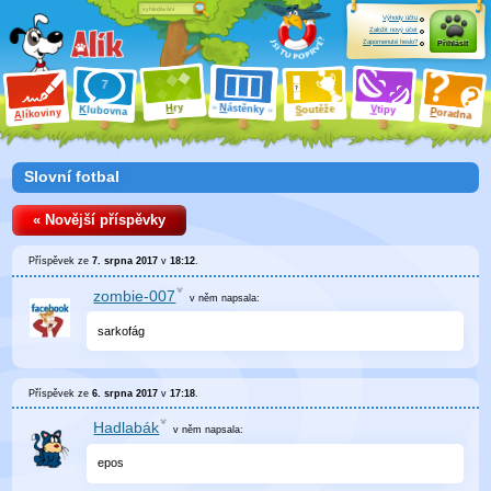
Výhody účtu
Založit nový účet
Zapomenuté heslo?
Přihlásit
ry
N
ástěnky
H
outěže
V
tipy
K
lubovna
S
P
líkoviny
oradna
A
Slovní fotbal
« Novější příspěvky
Příspěvek ze
7. srpna 2017
v
18:12
.
zombie-007
v něm
napsala:
sarkofág
Příspěvek ze
6. srpna 2017
v
17:18
.
Hadlabák
v něm
napsala:
epos