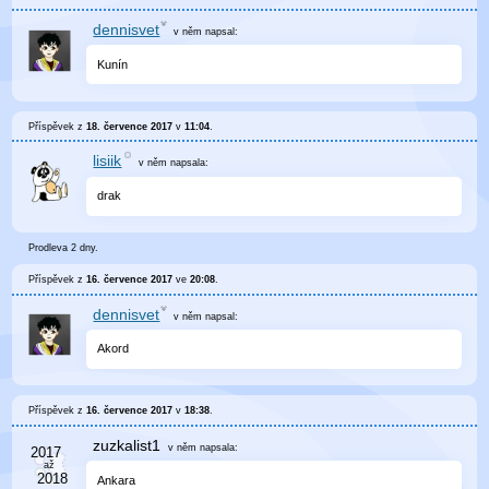
dennisvet
v něm
napsal:
Kunín
Příspěvek z
18. července 2017
v
11:04
.
lisiik
v něm
napsala:
drak
Prodleva 2 dny.
Příspěvek z
16. července 2017
ve
20:08
.
dennisvet
v něm
napsal:
Akord
Příspěvek z
16. července 2017
v
18:38
.
zuzkalist1
v něm
napsala:
Ankara