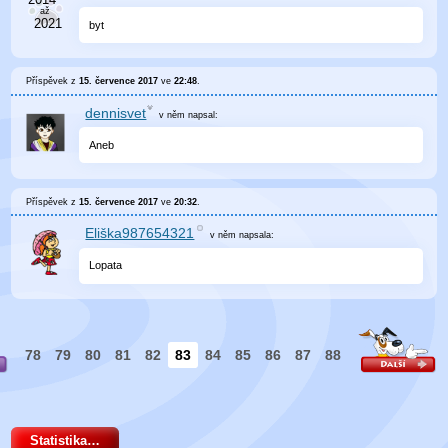
byt
Příspěvek z
15. července 2017
ve
22:48
.
dennisvet
v něm
napsal:
Aneb
Příspěvek z
15. července 2017
ve
20:32
.
Eliška987654321
v něm
napsala:
Lopata
78
79
80
81
82
83
84
85
86
87
88
Statistika…