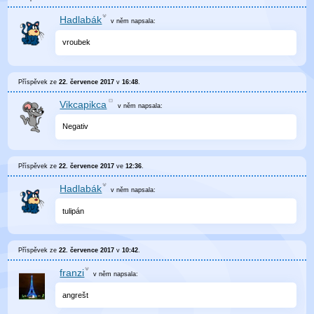
Hadlabák
v něm
napsala:
vroubek
Příspěvek ze
22. července 2017
v
16:48
.
Vikcapikca
v něm
napsala:
Negativ
Příspěvek ze
22. července 2017
ve
12:36
.
Hadlabák
v něm
napsala:
tulipán
Příspěvek ze
22. července 2017
v
10:42
.
franzi
v něm
napsala:
angrešt