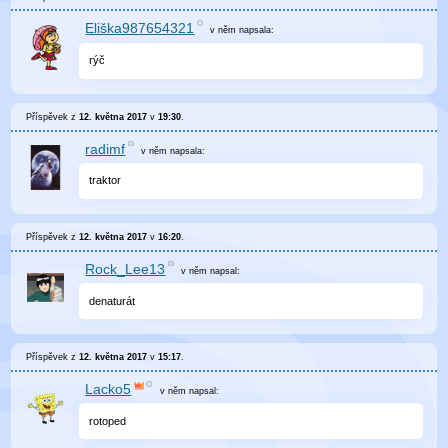
Eliška987654321
v něm
napsala:
rýč
Příspěvek z
12. května 2017
v
19:30
.
radimf
v něm
napsala:
traktor
Příspěvek z
12. května 2017
v
16:20
.
Rock_Lee13
v něm
napsal:
denaturát
Příspěvek z
12. května 2017
v
15:17
.
Lacko5
v něm
napsal:
rotoped