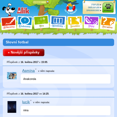
Výhody účtu
Založit nový účet
Zapomenuté heslo?
Přihlásit
ry
N
ástěnky
H
outěže
V
tipy
K
lubovna
S
P
líkoviny
oradna
A
Slovní fotbal
« Novější příspěvky
Příspěvek z
16. května 2017
v
15:05
.
Asmína
v něm
napsala:
Anakonda
Příspěvek z
16. května 2017
ve
14:25
.
lucík
v něm
napsala:
nina