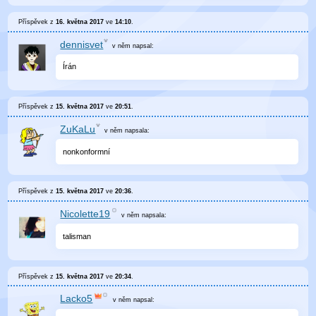
Příspěvek z
16. května 2017
ve
14:10
.
dennisvet
v něm
napsal:
Írán
Příspěvek z
15. května 2017
ve
20:51
.
ZuKaLu
v něm
napsala:
nonkonformní
Příspěvek z
15. května 2017
ve
20:36
.
Nicolette19
v něm
napsala:
talisman
Příspěvek z
15. května 2017
ve
20:34
.
Lacko5
v něm
napsal: