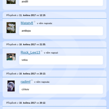
anděl
Příspěvek z
11. května 2017
ve
12:19
.
Mataty8
v něm
napsala:
antilopa
Příspěvek z
10. května 2017
ve
21:55
.
Rock_Lee13
v něm
napsal:
veka
Příspěvek z
10. května 2017
ve
20:13
.
radimf
v něm
napsala:
církev
Příspěvek z
10. května 2017
ve
20:12
.