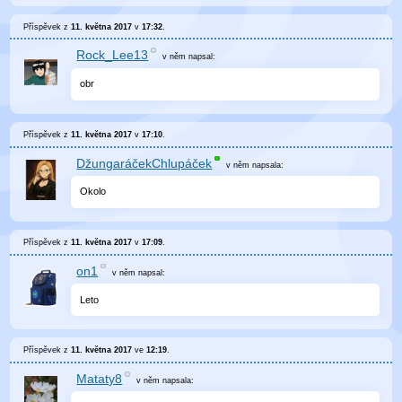
Příspěvek z
11. května 2017
v
17:32
.
Rock_Lee13
v něm
napsal:
obr
Příspěvek z
11. května 2017
v
17:10
.
DžungaráčekChlupáček
v něm
napsala:
Okolo
Příspěvek z
11. května 2017
v
17:09
.
on1
v něm
napsal:
Leto
Příspěvek z
11. května 2017
ve
12:19
.
Mataty8
v něm
napsala: