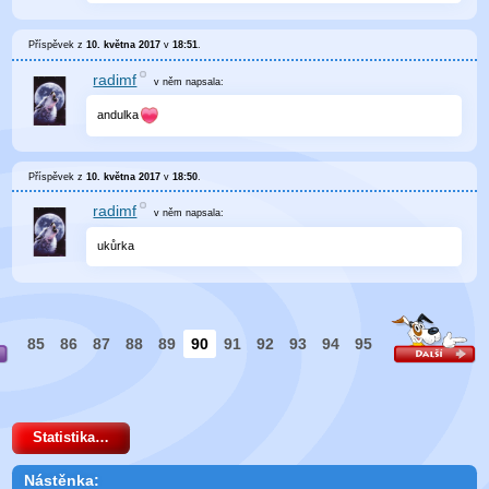
Příspěvek z
10. května 2017
v
18:51
.
radimf
v něm
napsala:
andulka
Příspěvek z
10. května 2017
v
18:50
.
radimf
v něm
napsala:
ukůrka
85
86
87
88
89
90
91
92
93
94
95
Statistika…
Nástěnka: