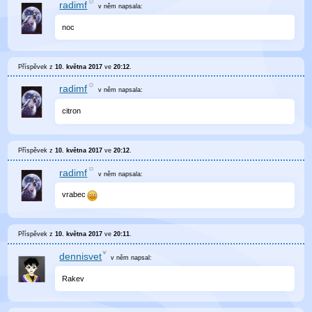
radimf
v něm
napsala:
noc
Příspěvek z
10. května 2017
ve
20:12
.
radimf
v něm
napsala:
citron
Příspěvek z
10. května 2017
ve
20:12
.
radimf
v něm
napsala:
vrabec
Příspěvek z
10. května 2017
ve
20:11
.
dennisvet
v něm
napsal:
Rakev