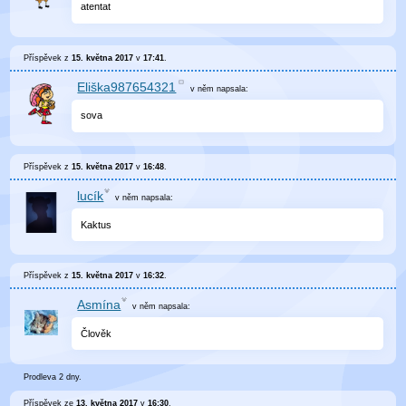
atentat
Příspěvek z
15. května 2017
v
17:41
.
Eliška987654321
v něm
napsala:
sova
Příspěvek z
15. května 2017
v
16:48
.
lucík
v něm
napsala:
Kaktus
Příspěvek z
15. května 2017
v
16:32
.
Asmína
v něm
napsala:
Člověk
Prodleva 2 dny.
Příspěvek ze
13. května 2017
v
16:30
.