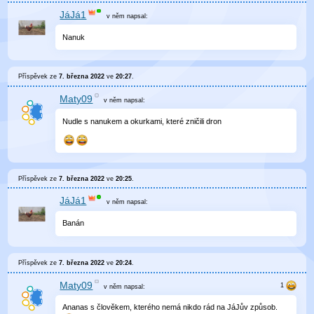
JáJá1
v něm
napsal:
Nanuk
Příspěvek ze
7. března 2022
ve
20:27
.
Maty09
v něm
napsal:
Nudle s nanukem a okurkami, které zničili dron
Příspěvek ze
7. března 2022
ve
20:25
.
JáJá1
v něm
napsal:
Banán
Příspěvek ze
7. března 2022
ve
20:24
.
Maty09
v něm
napsal:
Ananas s člověkem, kterého nemá nikdo rád na JáJův způsob.