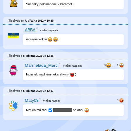
Sušenky polomáčené v karamelu
Příspěvek ze
7. března 2022
v
10:35
.
ABBA
v něm
napsala:
mražení kokos
Příspěvek z
5. března 2022
ve
12:26
.
Marmeláda_Marci
v něm
napsala:
Indiánek naplněný lékařským (
)
Příspěvek z
5. března 2022
ve
12:17
.
Maty09
v něm
napsal:
Mat co má rád
na ohni.