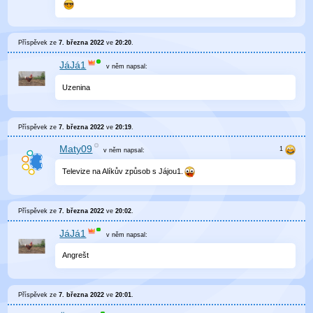
Příspěvek ze
7. března 2022
ve
20:20
.
JáJá1
v něm
napsal:
Uzenina
Příspěvek ze
7. března 2022
ve
20:19
.
Maty09
v něm
napsal:
Televize na Alíkův způsob s Jájou1.
Příspěvek ze
7. března 2022
ve
20:02
.
JáJá1
v něm
napsal:
Angrešt
Příspěvek ze
7. března 2022
ve
20:01
.