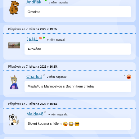
Ändřläk_
v něm
napsala:
Omeleta
Příspěvek ze
7. března 2022
v
19:55
.
JáJá1
v něm
napsal:
Avokádo
Příspěvek ze
7. března 2022
v
16:15
.
Charlott
v něm
napsala:
Majda48 s Marmoškou s Bochníkem chleba
Příspěvek ze
7. března 2022
v
15:14
.
Majda48
v něm
napsala:
Slovní kopaná s jídlem