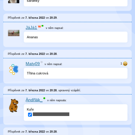
sardinky
Příspěvek ze
7. března 2022
ve
20:29
.
JáJá1
v něm
napsal:
Ananas
Příspěvek ze
7. března 2022
ve
20:28
.
Maty09
v něm
napsal:
Třtina cukrová
Příspěvek ze
7. března 2022
ve
20:28
, upravený
vzápětí
.
Ändřläk_
v něm
napsala:
Kuře
Příspěvek ze
7. března 2022
ve
20:28
.