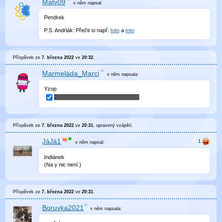
Maty09
v něm
napsal:
Pendrek
P.S. Andrlák: Přečti si např.
toto
a
toto
Příspěvek ze
7. března 2022
ve
20:32
.
Marmeláda_Marci
v něm
napsala:
Yzop
Příspěvek ze
7. března 2022
ve
20:31
, upravený
vzápětí
.
JáJá1
v něm
napsal:
Indiánek
(Na y nic není.)
Příspěvek ze
7. března 2022
ve
20:31
.
Boruvka2021
v něm
napsala: