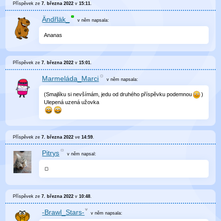
Příspěvek ze
7. března 2022
v
15:11
.
Ändřläk_
v něm
napsala:
Ananas
Příspěvek ze
7. března 2022
v
15:01
.
Marmeláda_Marci
v něm
napsala:
(Smajlíku si nevšímám, jedu od druhého příspěvku podemnou
)
Ulepená uzená užovka
Příspěvek ze
7. března 2022
ve
14:59
.
Pitrys
v něm
napsal:
🍞
Příspěvek ze
7. března 2022
v
10:48
.
-Brawl_Stars-
v něm
napsala: