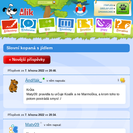
Výhody účtu
Založit nový účet
Zapomenuté heslo?
Přihlásit
ry
N
ástěnky
H
outěže
V
tipy
K
lubovna
S
P
líkoviny
oradna
A
Slovní kopaná s jídlem
« Novější příspěvky
Příspěvek ze
7. března 2022
ve
20:46
.
Ändřläk_
v něm
napsala:
Krůta
Maty09: pravidla tu určuje Koalík a ne Marmoška, a krom toho to
potom postrádá smysl :/
Příspěvek ze
7. března 2022
ve
20:34
.
Maty09
v něm
napsal: