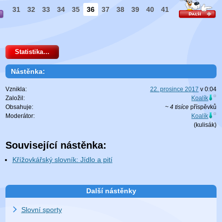
31
32
33
34
35
36
37
38
39
40
41
Statistika…
Nástěnka:
Vznikla:
22. prosince 2017
v
0:04
Založil:
Koalík
Obsahuje:
~ 4 tisíce
příspěvků
Moderátor:
Koalík
(
kulisák
)
Související nástěnka:
Křížovkářský slovník: Jídlo a pití
Další nástěnky
Slovní sporty