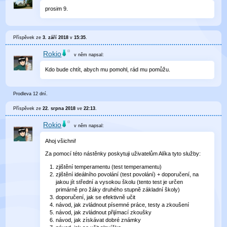
prosim 9.
Příspěvek ze
3. září 2018
v
15:35
.
Rokio
v něm
napsal:
Kdo bude chtít, abych mu pomohl, rád mu pomůžu.
Prodleva 12 dní.
Příspěvek ze
22. srpna 2018
ve
22:13
.
Rokio
v něm
napsal:
Ahoj všichni!
Za pomocí této nástěnky poskytuji uživatelům Alíka tyto služby:
zjištění temperamentu (test temperamentu)
zjištění ideálního povolání (test povolání) + doporučení, na
jakou jít střední a vysokou školu (tento test je určen
primárně pro žáky druhého stupně základní školy)
doporučení, jak se efektivně učit
návod, jak zvládnout písemné práce, testy a zkoušení
návod, jak zvládnout přijímací zkoušky
návod, jak získávat dobré známky