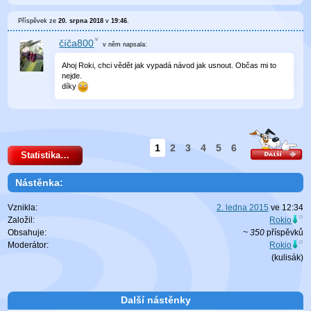
Příspěvek ze
20. srpna 2018
v
19:46
.
číča800
v něm
napsala:
Ahoj Roki, chci vědět jak vypadá návod jak usnout. Občas mi to
nejde.
díky
1
2
3
4
5
6
Statistika…
Nástěnka:
Vznikla:
2. ledna 2015
ve
12:34
Založil:
Rokio
Obsahuje:
~ 350
příspěvků
Moderátor:
Rokio
(
kulisák
)
Další nástěnky