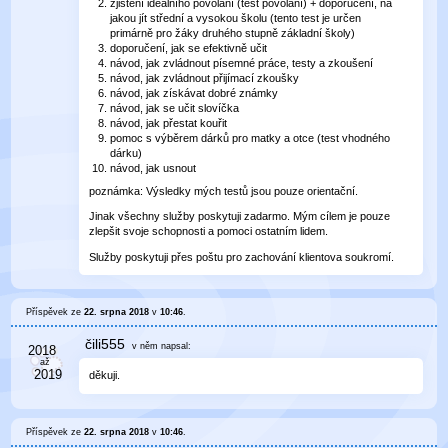
zjištění ideálního povolání (test povolání) + doporučení, na
jakou jít střední a vysokou školu (tento test je určen
primárně pro žáky druhého stupně základní školy)
doporučení, jak se efektivně učit
návod, jak zvládnout písemné práce, testy a zkoušení
návod, jak zvládnout přijímací zkoušky
návod, jak získávat dobré známky
návod, jak se učit slovíčka
návod, jak přestat kouřit
pomoc s výběrem dárků pro matky a otce (test vhodného
dárku)
návod, jak usnout
poznámka: Výsledky mých testů jsou pouze orientační.
Jinak všechny služby poskytuji zadarmo. Mým cílem je pouze
zlepšit svoje schopnosti a pomoci ostatním lidem.
Služby poskytuji přes poštu pro zachování klientova soukromí.
Příspěvek ze
22. srpna 2018
v
10:46
.
čili555
v něm
napsal:
děkuji.
Příspěvek ze
22. srpna 2018
v
10:46
.