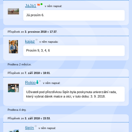
JáJá1
v něm
napsal:
Já prosím 6.
Příspěvek ze
3. prosince 2018
v
17:37
.
kajaz
v něm
napsala:
Prosím 9, 3, 4, 6
Prodleva 2 měsíce.
Příspěvek ze
7. září 2018
v
18:01
.
Rokio
v něm
napsal:
Uživateli pod přezdívkou šipín byla poskynuta univerzální rada,
který vybrat dárek matce a otci, v tuto dobu: 3. 9. 2018.
Prodleva 4 dny.
Příspěvek ze
3. září 2018
v
15:53
.
šipín
v něm
napsal: