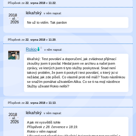
Příspěvek ze
22. srpna 2018
v
11:22
.
lékařský
v něm
napsal:
Ne už to vidím. Tak pardon
Příspěvek ze
22. srpna 2018
v
11:20
.
Rokio
v něm
napsal:
lékařský: Test povolání a doporučení, jak zvládnout přijímací
zkoušky jsem ti posílal. Hledal jsem ve archivu a našel jsem
zprávy, ve kterých jsem ti tyto služby poskytoval. Snad není
takový problém, že jsem ti poskytl i test povolání, o který jsi si
nežádal, jak zde píšeš. Co vlastně proti mě máš? Touto nástěnkou
se snažím pomáhat uživatelům Alíka. Co se ti na mojí nástěnce
Služby uživatel Rokio nelíbí?
Příspěvek ze
22. srpna 2018
v
11:13
.
lékařský
v něm
napsal:
A jak mi vysvětlíš tohle
Příspěvek z 28. července v 18:19.
Rokio v něm napsal:
Uživateli pod přezdívkou lékařský byl poskytnut test povolání a