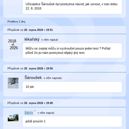
Uživatelce Šároušek byl poskytnut návod, jak usnout, v tuto dobu:
22. 8. 2018.
Prodleva 2 dny.
Příspěvek ze
20. srpna 2018
v
19:51
.
lékařský
v něm
napsal:
Můžu se zeptat můžu si vyzkoušet pouze jeden test ? Pořád
píšeš že jsi nám poskytnul nějaký jiný test.
Příspěvek ze
20. srpna 2018
v
19:50
.
Šároušek
v něm
napsala:
10 pls
Příspěvek ze
20. srpna 2018
v
19:49
.
šipín
v něm
napsal:
ještě prosím 1