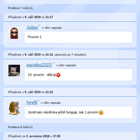
Prodleva 7 měsíců.
Příspěvek z
9. září 2019
ve
21:17
.
Julian
v něm
napsala:
Prosím 1
Příspěvek z
9. září 2019
ve
21:14
, upravený
po 7 minutách
.
paratko2323
v něm
napsala:
10. prosím . děkuji
Příspěvek z
9. září 2019
ve
21:10
.
fyrefli
v něm
napsala:
Jestli tato nástěnka ještě funguje, tak 1 prosím
Prodleva 9 měsíců.
Příspěvek ze
3. prosince 2018
v
17:39
.