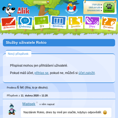
Výhody účtu
Založit nový účet
Zapomenuté heslo?
Přihlásit
ry
N
ástěnky
H
outěže
V
tipy
K
lubovna
S
P
líkoviny
oradna
A
Služby uživatele Rokio
Nový příspěvek:
Přispívat mohou jen přihlášení uživatelé.
Pokud máš účet,
přihlas se
, pokud ne, můžeš si
účet založit
.
6 let
(fíha, to je dlouho)
Prodleva
.
Příspěvek z
11. dubna 2020
v
11:20
.
Matisek
v něm
napsal:
Nazdárek Rokio, dnes by mně jen stačilo, kdybys odpověděl.