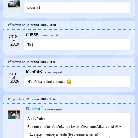
prosim 1
Příspěvek ze
22. srpna 2018
v
11:01
.
čili555
v něm
napsal:
To jo.
Příspěvek ze
22. srpna 2018
v
11:00
.
lékařský
v něm
napsal:
Nástěnka na jedno použití
Příspěvek ze
22. srpna 2018
v
10:52
.
Rokio
v něm
napsal:
Ahoj všichni!
Za pomocí této nástěnky poskytuji uživatelům Alíka tyto služby:
zjištění temperamentu (test temperamentu)