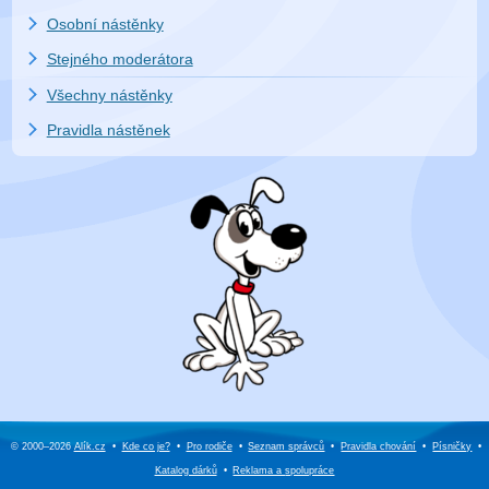
Osobní nástěnky
Stejného moderátora
Všechny nástěnky
Pravidla nástěnek
© 2000–2026
Alík.cz
•
Kde co je?
•
Pro rodiče
•
Seznam správců
•
Pravidla chování
•
Písničky
•
Katalog dárků
•
Reklama a
spolupráce