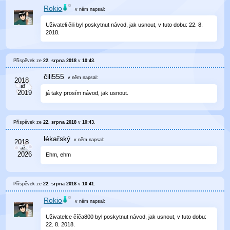
Rokio
v něm
napsal:
Uživateli čili byl poskytnut návod, jak usnout, v tuto dobu: 22. 8.
2018.
Příspěvek ze
22. srpna 2018
v
10:43
.
čili555
v něm
napsal:
já taky prosím návod, jak usnout.
Příspěvek ze
22. srpna 2018
v
10:43
.
lékařský
v něm
napsal:
Ehm, ehm
Příspěvek ze
22. srpna 2018
v
10:41
.
Rokio
v něm
napsal:
Uživatelce číča800 byl poskytnut návod, jak usnout, v tuto dobu:
22. 8. 2018.