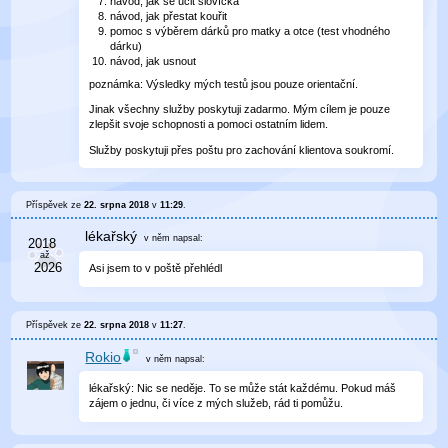
návod, jak se učit slovíčka
návod, jak přestat kouřit
pomoc s výběrem dárků pro matky a otce (test vhodného
dárku)
návod, jak usnout
poznámka: Výsledky mých testů jsou pouze orientační.
Jinak všechny služby poskytuji zadarmo. Mým cílem je pouze
zlepšit svoje schopnosti a pomoci ostatním lidem.
Služby poskytuji přes poštu pro zachování klientova soukromí.
Příspěvek ze
22. srpna 2018
v
11:29
.
lékařský
v něm
napsal:
Asi jsem to v poště přehlédl
Příspěvek ze
22. srpna 2018
v
11:27
.
Rokio
v něm
napsal:
lékařský: Nic se neděje. To se může stát každému. Pokud máš
zájem o jednu, či více z mých služeb, rád ti pomůžu.