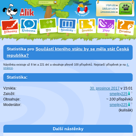
Výhody účtu
Založit nový účet
Zapomenuté heslo?
Přihlásit
ry
N
ástěnky
H
outěže
V
tipy
K
lubovna
S
P
líkoviny
oradna
A
Statistika pro
Součástí kterého státu by se měla stát Česká
republika?
Nástěnka existuje už
8
let a
221
dní a obsahuje přesně 100 příspěvků. Nejstarší příspěvek je na
4.
stránce
.
Statistika:
Vznikla:
30. prosince 2017
v
15:01
Založil:
smejky225
Obsahuje:
~ 100
příspěvků
Moderátor:
smejky225
(
kulisák
)
Další nástěnky