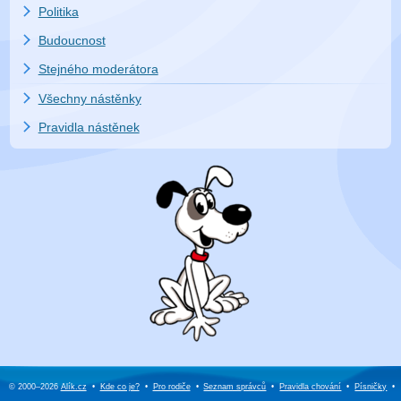
Politika
Budoucnost
Stejného moderátora
Všechny nástěnky
Pravidla nástěnek
© 2000–2026
Alík.cz
•
Kde co je?
•
Pro rodiče
•
Seznam správců
•
Pravidla chování
•
Písničky
•