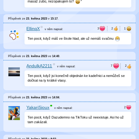
masáž zubů, nezopakujem to?
“
Příspěvek ze
23. května 2023
v
15:17
.
EllinqX
v něm
napsal:
Ten pocit, když máš ve škole hlad, ale už nemáš svačinu
Příspěvek ze
23. května 2023
ve
14:40
.
AndulkA2211
v něm
napsal:
Ten pocit, když jsi konečně objednán ke kadeřnici a nemůžeš se
dočkat na ty krátké vlasy.
Příspěvek ze
23. května 2023
ve
14:04
.
YakariSioux
v něm
napsal:
Ten pocit, když Dazudemno na TikToku už neexistuje. Asi ho už
tam zakázali.
Příspěvek ze
23. května 2023
v
9:52
.