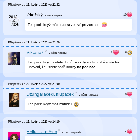
Příspěvek ze
22. května 2023
ve
21:32
.
lékařský
v něm
napsal:
Ten pocit, když máte radost ze své prezentace.
Příspěvek ze
22. května 2023
ve
21:20
.
Viktorie7
v něm
napsal:
Ten pocit, když přijdete domů ze školy a z kroužků a jste tak
unavení, že usnete na tři hodiny
na podlaze
.
Příspěvek ze
22. května 2023
ve
21:09
.
DžungaráčekChlupáček
v něm
napsala:
Ten pocit, když máš maturitu.
Příspěvek ze
22. května 2023
ve
14:10
.
Holka_z_města
v něm
napsala: