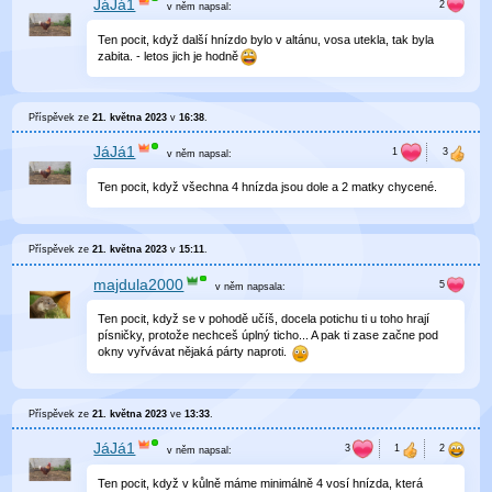
JáJá1
v něm
napsal:
Ten pocit, když další hnízdo bylo v altánu, vosa utekla, tak byla
zabita. - letos jich je hodně
Příspěvek ze
21. května 2023
v
16:38
.
JáJá1
v něm
napsal:
Ten pocit, když všechna 4 hnízda jsou dole a 2 matky chycené.
Příspěvek ze
21. května 2023
v
15:11
.
majdula2000
v něm
napsala:
Ten pocit, když se v pohodě učíš, docela potichu ti u toho hrají
písničky, protože nechceš úplný ticho... A pak ti zase začne pod
okny vyřvávat nějaká párty naproti.
Příspěvek ze
21. května 2023
ve
13:33
.
JáJá1
v něm
napsal:
Ten pocit, když v kůlně máme minimálně 4 vosí hnízda, která