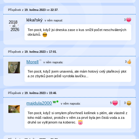
Příspěvek z
19. května 2023
ve
22:37
.
lékařský
v něm
napsal:
Ten pocit, když jsi dneska zase o kus snížil počet neschválených
obrázků.
Příspěvek z
19. května 2023
v
17:01
.
Morell
v něm
napsala:
Ten pocit, když jsem unavená, ale mám hotový celý plaňkový plot
a ze zbytků jsem ještě vyrobila lavičku...
Příspěvek z
19. května 2023
v
15:46
.
majdula2000
v něm
napsala:
Ten pocit, když si omylem převrhneš kelímek s pitím, ale vlastně z
toho máš radost, protože v něm za prvé byla jen čistá voda a za
druhé se vylil jenom na koberec.