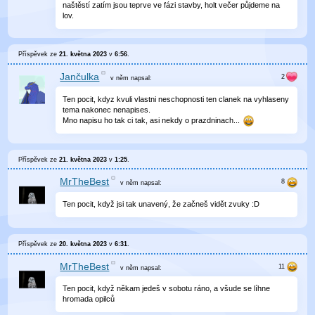
naštěstí zatím jsou teprve ve fázi stavby, holt večer půjdeme na
lov.
Příspěvek ze
21. května 2023
v
6:56
.
Jančulka
v něm
napsal:
Ten pocit, kdyz kvuli vlastni neschopnosti ten clanek na vyhlaseny
tema nakonec nenapises.
Mno napisu ho tak ci tak, asi nekdy o prazdninach...
Příspěvek ze
21. května 2023
v
1:25
.
MrTheBest
v něm
napsal:
Ten pocit, když jsi tak unavený, že začneš vidět zvuky :D
Příspěvek ze
20. května 2023
v
6:31
.
MrTheBest
v něm
napsal:
Ten pocit, když někam jedeš v sobotu ráno, a všude se líhne
hromada opilců