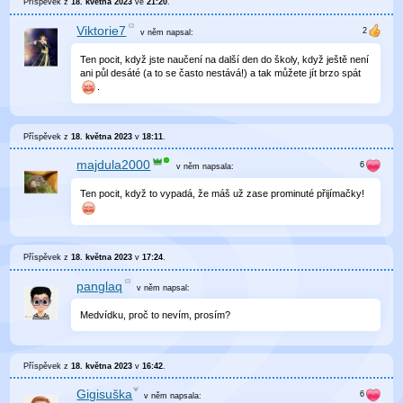
Příspěvek z
18. května 2023
ve
21:20
.
Viktorie7
v něm
napsal:
Ten pocit, když jste naučení na další den do školy, když ještě není
ani půl desáté (a to se často nestává!) a tak můžete jít brzo spát
.
Příspěvek z
18. května 2023
v
18:11
.
majdula2000
v něm
napsala:
Ten pocit, když to vypadá, že máš už zase prominuté přijímačky!
Příspěvek z
18. května 2023
v
17:24
.
panglaq
v něm
napsal:
Medvídku, proč to nevím, prosím?
Příspěvek z
18. května 2023
v
16:42
.
Gigisuška
v něm
napsala: