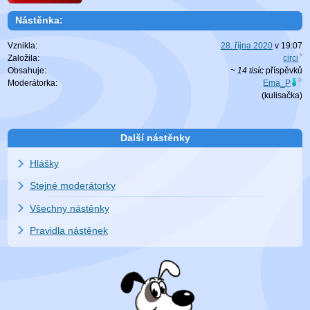
Nástěnka:
Vznikla:
28. října 2020
v
19:07
Založila:
circi
Obsahuje:
~ 14 tisíc
příspěvků
Moderátorka:
Ema_P
(
kulisačka
)
Další nástěnky
Hlášky
Stejné moderátorky
Všechny nástěnky
Pravidla nástěnek