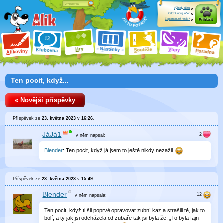
Výhody účtu
Založit nový účet
Zapomenuté heslo?
Přihlásit
ry
N
ástěnky
H
outěže
V
tipy
K
lubovna
S
P
líkoviny
oradna
A
Ten pocit, když...
« Novější příspěvky
Příspěvek ze
23. května 2023
v
16:26
.
JáJá1
v něm
napsal:
Blender
: Ten pocit, když já jsem to ještě nikdy nezažil.
Příspěvek ze
23. května 2023
v
15:49
.
Blender
v něm
napsala:
Ten pocit, když ti šli poprvé opravovat zubní kaz a strašili tě, jak to
bolí, a ty jak jsi odcházela od zubaře tak jsi byla že: „To byla fajn