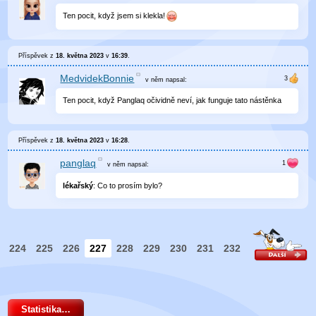
Ten pocit, když jsem si klekla!
Příspěvek z
18. května 2023
v
16:39
.
MedvidekBonnie
v něm
napsal:
Ten pocit, když Panglaq očividně neví, jak funguje tato nástěnka
Příspěvek z
18. května 2023
v
16:28
.
panglaq
v něm
napsal:
lékařský
: Co to prosím bylo?
224
225
226
227
228
229
230
231
232
Statistika…