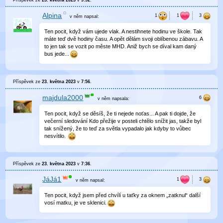
Alpina
v něm
napsal:
Ten pocit, když vám ujede vlak. A nestihnete hodinu ve škole. Tak
máte teď dvě hodiny času. A opět dělám svoji oblíbenou zábavu. A
to jen tak se vozit po měste MHD. Aniž bych se díval kam daný
bus jede...
Příspěvek ze
23. května 2023
v
7:56
.
majdula2000
v něm
napsala:
Ten pocit, když se děsíš, že ti nejede noťas... A pak ti dojde, že
večerní sledování Kdo přežije v posteli chtělo snížit jas, takže byl
tak snížený, že to teď za světla vypadalo jak kdyby to vůbec
nesvítilo.
Příspěvek ze
23. května 2023
v
7:36
.
JáJá1
v něm
napsal:
Ten pocit, když jsem před chvílí u taťky za oknem „zatknul“ další
vosí matku, je ve sklenici.