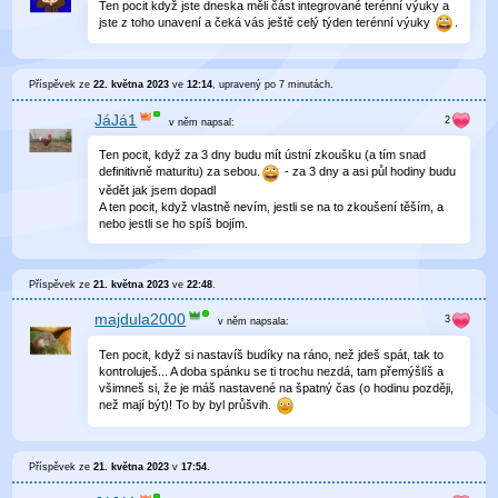
Ten pocit když jste dneska měli část integrované terénní výuky a
jste z toho unavení a čeká vás ještě celý týden terénní výuky
.
Příspěvek ze
22. května 2023
ve
12:14
, upravený
po 7 minutách
.
JáJá1
v něm
napsal:
Ten pocit, když za 3 dny budu mít ústní zkoušku (a tím snad
definitivně maturitu) za sebou.
- za 3 dny a asi půl hodiny budu
vědět jak jsem dopadl
A ten pocit, když vlastně nevím, jestli se na to zkoušení těším, a
nebo jestli se ho spíš bojím.
Příspěvek ze
21. května 2023
ve
22:48
.
majdula2000
v něm
napsala:
Ten pocit, když si nastavíš budíky na ráno, než jdeš spát, tak to
kontroluješ... A doba spánku se ti trochu nezdá, tam přemýšlíš a
všimneš si, že je máš nastavené na špatný čas (o hodinu později,
než mají být)! To by byl průšvih.
Příspěvek ze
21. května 2023
v
17:54
.