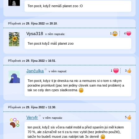
Ten pocit, když nemáš planet zoo :O
Příspěvek ze
29. října 2022
ve
20:10
.
Vysa318
v něm
napsala:
Ten pocit když máš planet zoo
Příspěvek ze
29. října 2022
v
16:51
.
Jančulka
v něm
napsal:
Ten pocit, kdyz ti je dneska na nic a nemuzes si o tom s nikym
poradne promluvit (pac ten jediny clovek sam ma ted problem) a
tak se cely den cpes sladkostma
Příspěvek ze
29. října 2022
v
11:30
.
Veryfr
v něm
napsala:
ten pocit, když sis včera nabil mobil a před spaním jsi měl kolem
70 %, ale zázračně se ti za tu noc vybil (bez jediného použití),
takže ho budeš muset zas nabíjet tak 3x denně