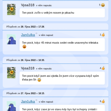
Vysa318
v něm
napsala:
Ten pocit: zvíře s velkým nosem je pikachu
Příspěvek ze
28. října 2022
v
17:28
.
Jančulka
v něm
napsal:
Ten pocit, kdyz 45 minut musis sedet vedle unavenyho triletaka
Příspěvek ze
28. října 2022
v
10:35
.
Vysa318
v něm
napsala:
Ten pocit když jsem asi zjistila že jsem více vyspana když spím
třeba jen 5h
Příspěvek ze
27. října 2022
v
18:15
.
Jančulka
v něm
napsal:
Ten pocit, kdyz zase jsi ve stavu kdy bys byl schopny zmlatit i