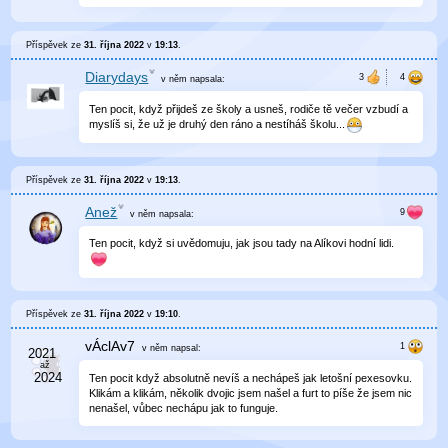
Příspěvek ze
31. října 2022
v
19:13
.
Diarydays
v něm
napsala:
Ten pocit, když přijdeš ze školy a usneš, rodiče tě večer vzbudí a
myslíš si, že už je druhý den ráno a nestíháš školu...
Příspěvek ze
31. října 2022
v
19:13
.
Anež
v něm
napsala:
Ten pocit, když si uvědomuju, jak jsou tady na Alíkovi hodní lidi.
Příspěvek ze
31. října 2022
v
19:10
.
vÁclAv7
v něm
napsal:
Ten pocit když absolutně nevíš a nechápeš jak letošní pexesovku.
Klikám a klikám, několik dvojic jsem našel a furt to píše že jsem nic
nenašel, vůbec nechápu jak to funguje.