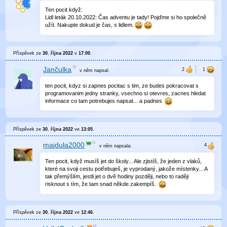
Ten pocit když:
Lidl leták 20.10.2022: Čas adventu je tady! Pojďme si ho společně
užít. Nakupte dokud je čas, s lidlem.
Příspěvek ze
30. října 2022
v
17:00
.
Jančulka
v něm
napsal:
ten pocit, kdyz si zapnes pocitac s tim, ze budes pokracovat s
programovanim jedny stranky, vsechno si otevres, zacnes hledat
informace co tam potrebujes napsat... a padnes
Příspěvek ze
30. října 2022
ve
13:05
.
majdula2000
v něm
napsala:
Ten pocit, když musíš jet do školy... Ale zjistíš, že jeden z vlaků,
které na svoji cestu potřebuješ, je vyprodaný, jakože místenky... A
tak přemýšlím, jestli jet o dvě hodiny později, nebo to raději
risknout s tím, že tam snad někde zakempíš.
Příspěvek ze
30. října 2022
ve
12:46
.