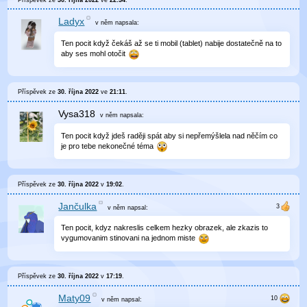
Ladyx
v něm
napsala:
Ten pocit když čekáš až se ti mobil (tablet) nabije dostatečně na to
aby ses mohl otočit
Příspěvek ze
30. října 2022
ve
21:11
.
Vysa318
v něm
napsala:
Ten pocit když jdeš raději spát aby si nepřemýšlela nad něčím co
je pro tebe nekonečné téma
Příspěvek ze
30. října 2022
v
19:02
.
Jančulka
v něm
napsal:
Ten pocit, kdyz nakreslis celkem hezky obrazek, ale zkazis to
vygumovanim stinovani na jednom miste
Příspěvek ze
30. října 2022
v
17:19
.
Maty09
v něm
napsal: