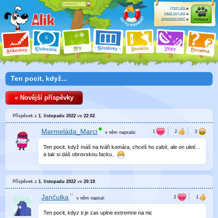
Výhody účtu
Založit nový účet
Zapomenuté heslo?
Přihlásit
ry
N
ástěnky
H
outěže
V
tipy
K
lubovna
S
P
líkoviny
oradna
A
Ten pocit, když...
« Novější příspěvky
Příspěvek z
1. listopadu 2022
ve
22:02
.
Marmeláda_Marci
v něm
napsala:
Ten pocit, když máš na tváři komára, chceš ho zabít, ale on uletí...
a tak si dáš obrovskou facku..
Příspěvek z
1. listopadu 2022
ve
20:19
.
Jančulka
v něm
napsal:
Ten pocit, kdyz ti je zas uplne extremne na nic