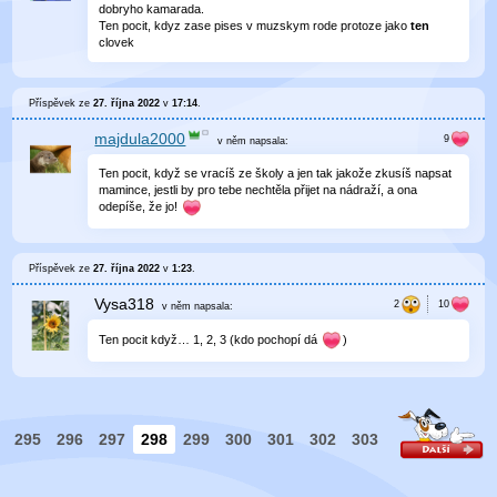
dobryho kamarada.
Ten pocit, kdyz zase pises v muzskym rode protoze jako
ten
clovek
Příspěvek ze
27. října 2022
v
17:14
.
majdula2000
v něm
napsala:
Ten pocit, když se vracíš ze školy a jen tak jakože zkusíš napsat
mamince, jestli by pro tebe nechtěla přijet na nádraží, a ona
odepíše, že jo!
Příspěvek ze
27. října 2022
v
1:23
.
Vysa318
v něm
napsala:
Ten pocit když… 1, 2, 3 (kdo pochopí dá
)
295
296
297
298
299
300
301
302
303