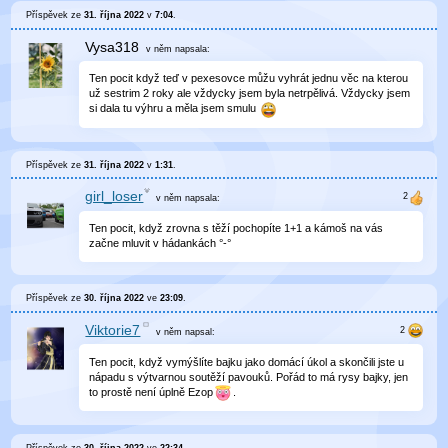
Příspěvek ze
31. října 2022
v
7:04
.
Vysa318
v něm
napsala:
Ten pocit když teď v pexesovce můžu vyhrát jednu věc na kterou
už sestrim 2 roky ale vždycky jsem byla netrpělivá. Vždycky jsem
si dala tu výhru a měla jsem smulu
Příspěvek ze
31. října 2022
v
1:31
.
girl_loser
v něm
napsala:
Ten pocit, když zrovna s těží pochopíte 1+1 a kámoš na vás
začne mluvit v hádankách °-°
Příspěvek ze
30. října 2022
ve
23:09
.
Viktorie7
v něm
napsal:
Ten pocit, když vymýšlíte bajku jako domácí úkol a skončili jste u
nápadu s výtvarnou soutěží pavouků. Pořád to má rysy bajky, jen
to prostě není úplně Ezop
.
Příspěvek ze
30. října 2022
ve
22:34
.