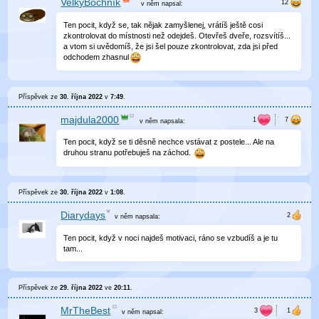
VelkýBochník
v něm
napsal:
Ten pocit, když se, tak nějak zamyšlenej, vrátíš ještě cosi
zkontrolovat do místnosti než odejdeš. Otevřeš dveře, rozsvítíš...
a vtom si uvědomíš, že jsi šel pouze zkontrolovat, zda jsi před
odchodem zhasnul
Příspěvek ze
30. října 2022
v
7:49
.
majdula2000
v něm
napsala:
Ten pocit, když se ti děsně nechce vstávat z postele... Ale na
druhou stranu potřebuješ na záchod.
Příspěvek ze
30. října 2022
v
1:08
.
Diarydays
v něm
napsala:
Ten pocit, když v noci najdeš motivaci, ráno se vzbudíš a je tu
tam...
Příspěvek ze
29. října 2022
ve
20:11
.
MrTheBest
v něm
napsal: