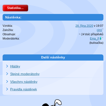
Statistika…
Nástěnka:
Vznikla:
28. října 2020
v
19:07
Založila:
circi
Obsahuje:
~ 14 tisíc
příspěvků
Moderátorka:
Ema_P
(
kulisačka
)
Další nástěnky
Hlášky
Stejné moderátorky
Všechny nástěnky
Pravidla nástěnek