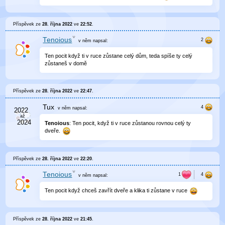
Příspěvek ze
28. října 2022
ve
22:52
.
Tenoious
v něm
napsal:
Ten pocit když ti v ruce zůstane celý dům, teda spíše ty celý
zůstaneš v domě
Příspěvek ze
28. října 2022
ve
22:47
.
Tux
v něm
napsal:
Tenoious
: Ten pocit, když ti v ruce zůstanou rovnou celý ty
dveře.
Příspěvek ze
28. října 2022
ve
22:20
.
Tenoious
v něm
napsal:
Ten pocit když chceš zavřít dveře a klika ti zůstane v ruce
Příspěvek ze
28. října 2022
ve
21:45
.