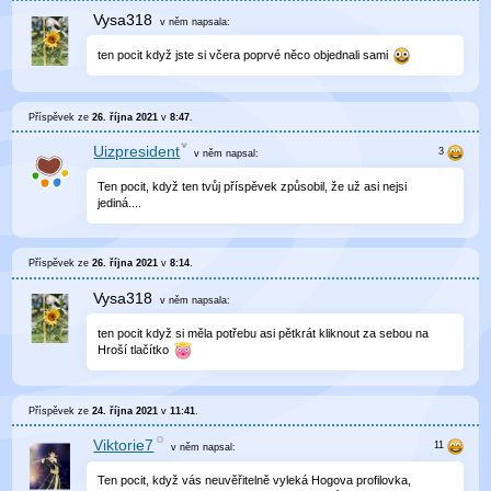
Vysa318
v něm
napsala:
ten pocit když jste si včera poprvé něco objednali sami
Příspěvek ze
26. října 2021
v
8:47
.
Uizpresident
v něm
napsal:
Ten pocit, když ten tvůj příspěvek způsobil, že už asi nejsi
jediná....
Příspěvek ze
26. října 2021
v
8:14
.
Vysa318
v něm
napsala:
ten pocit když si měla potřebu asi pětkrát kliknout za sebou na
Hroší tlačítko
Příspěvek ze
24. října 2021
v
11:41
.
Viktorie7
v něm
napsal:
Ten pocit, když vás neuvěřitelně vyleká Hogova profilovka,