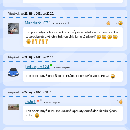
Příspěvek ze
22. října 2021
ve
20:20
.
Mandark_CZ
v něm
napsala:
ten pocit když v hodině řekneš svůj vtip a nikdo se nezasměje tak
to zopakuješ a všichni řeknou „My jsme tě slyšeli“
Příspěvek ze
22. října 2021
ve
20:14
.
janharper124
v něm
napsal:
Ten pocit, když chceš jet do Práglu jenom kvůli volnu Po-Út
Příspěvek ze
22. října 2021
v
18:51
.
JáJá1
v něm
napsal:
Ten pocit, když budu mít (kromě spousty domácích úkolů) týden
volno.