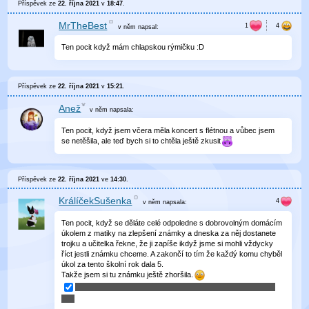
Příspěvek ze
22. října 2021
v
18:47
.
MrTheBest
v něm
napsal:
Ten pocit když mám chlapskou rýmičku :D
Příspěvek ze
22. října 2021
v
15:21
.
Anež
v něm
napsala:
Ten pocit, když jsem včera měla koncert s flétnou a vůbec jsem
se netěšila, ale teď bych si to chtěla ještě zkusit
Příspěvek ze
22. října 2021
ve
14:30
.
KrálíčekSušenka
v něm
napsala:
Ten pocit, když se děláte celé odpoledne s dobrovolným domácím
úkolem z matiky na zlepšení známky a dneska za něj dostanete
trojku a učitelka řekne, že ji zapíše ikdyž jsme si mohli vždycky
říct jestli známku chceme. A zakončí to tím že každý komu chyběl
úkol za tento školní rok dala 5.
Takže jsem si tu známku ještě zhoršila.