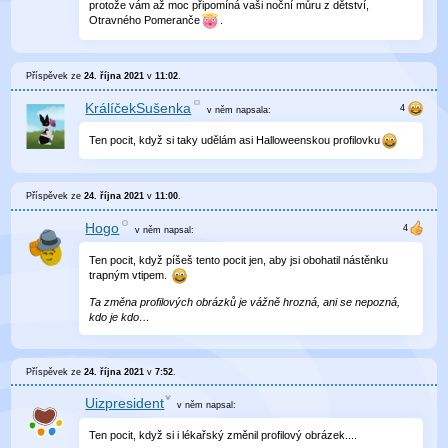
protože vám až moc připomíná vaši noční můru z dětství,
Otravného Pomeranče
.
Příspěvek ze
24. října 2021
v
11:02
.
KrálíčekSušenka
v něm
napsala:
Ten pocit, když si taky udělám asi Halloweenskou profilovku
Příspěvek ze
24. října 2021
v
11:00
.
Hogo
v něm
napsal:
Ten pocit, když píšeš tento pocit jen, aby jsi obohatil nástěnku
trapným vtipem.
Ta změna profilových obrázků je vážně hrozná, ani se nepozná,
kdo je kdo…
Příspěvek ze
24. října 2021
v
7:52
.
Uizpresident
v něm
napsal:
Ten pocit, když si i lékařský změnil profilový obrázek....