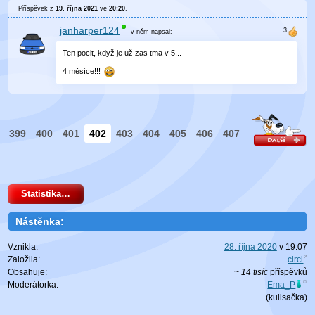
Příspěvek z
19. října 2021
ve
20:20
.
janharper124
v něm
napsal:
Ten pocit, když je už zas tma v 5...
4 měsíce!!!
399
400
401
402
403
404
405
406
407
Statistika…
Nástěnka:
Vznikla:
28. října 2020
v
19:07
Založila:
circi
Obsahuje:
~ 14 tisíc
příspěvků
Moderátorka:
Ema_P
(
kulisačka
)