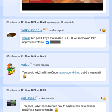
Příspěvek ze
22. října 2021
ve
20:49
, upravený
po 12 minutách
.
VelkýBochník
v něm
napsal:
vaiva:
Ten pocit, když má koalice SPOLU ve sněmovně také
naprostou většinu
Příspěvek ze
22. října 2021
ve
20:43
.
vaiva
v něm
napsala:
Ten pocit, když máš mléčnou
naprostou většinu
zubů a nepadají!
Příspěvek ze
22. října 2021
ve
20:29
.
girl_loser
v něm
napsala:
Ten pocit, když něco hledáte pak to najdete pak si to někam
položíte a zase to hledáte