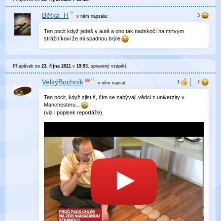
Bětka_H
v něm
napsala:
Ten pocit když jedeš v autě a ono tak nadskočí na mrtvym
strážníkovi že mi spadnou brýle
Příspěvek ze
23. října 2021
v
15:53
, upravený
vzápětí
.
VelkýBochník
v něm
napsal:
Ten pocit, když zjistíš, čím se zabývají vědci z univerzity v
Manchesteru...
(viz i popisek reportáže)