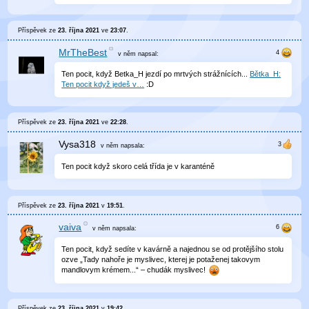
Příspěvek ze
23. října 2021
ve
23:07
.
MrTheBest
v něm
napsal:
Ten pocit, když Betka_H jezdí po mrtvých strážnících...
Bětka_H:
Ten pocit když jedeš v…
:D
Příspěvek ze
23. října 2021
ve
22:28
.
Vysa318
v něm
napsala:
Ten pocit když skoro celá třída je v karanténě
Příspěvek ze
23. října 2021
v
19:51
.
vaiva
v něm
napsala:
Ten pocit, když sedíte v kavárně a najednou se od protějšího stolu
ozve „Tady nahoře je myslivec, kterej je potaženej takovym
mandlovym krémem...“ – chudák myslivec!
Příspěvek ze
23. října 2021
v
19:42
.