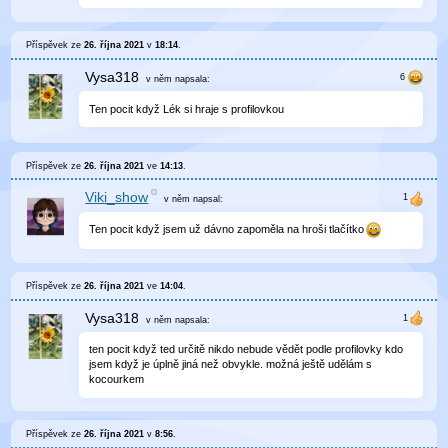
Příspěvek ze
26. října 2021
v
18:14
.
Vysa318
v něm
napsala:
Ten pocit když Lék si hraje s profilovkou
Příspěvek ze
26. října 2021
ve
14:13
.
Viki_show
v něm
napsal:
Ten pocit když jsem už dávno zapoměla na hroši tlačítko
Příspěvek ze
26. října 2021
ve
14:04
.
Vysa318
v něm
napsala:
ten pocit když ted určitě nikdo nebude vědět podle profilovky kdo
jsem když je úplně jiná než obvykle. možná ještě udělám s
kocourkem
Příspěvek ze
26. října 2021
v
8:56
.