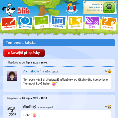
Výhody účtu
Založit nový účet
Zapomenuté heslo?
Přihlásit
ry
N
ástěnky
H
outěže
V
tipy
K
lubovna
S
P
líkoviny
oradna
A
Ten pocit, když...
« Novější příspěvky
Příspěvek ze
26. října 2021
v
19:06
.
Viki_show
v něm
napsal:
Ten pocit když si představíš příspěvek od lékařského kde by bylo
"ten pocit když hehe.
"
Příspěvek ze
26. října 2021
v
18:18
.
lékařský
v něm
napsal:
Hehe.