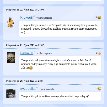
Příspěvek ze
22. října 2021
ve
14:00
.
Krokouš
v něm
napsala:
Ten pocit když jsem se teď zapsala do Guinessovy knihy rekordů
s nejdelší dobou čekání na tlačítko odeslat (mám starý notebook,
no)
Příspěvek ze
21. října 2021
ve
22:07
.
Bětka_H
v něm
napsala:
Ten pocit když jsem dneska byla u zubaře a on mi řekl že už
nemám žádný mléčný zuby a já si myslela že mi třeba tak 4 ještě
zůstali
Příspěvek ze
20. října 2021
ve
2:48
.
evzuuulka
v něm
napsala:
Ten pocit když jsou tři ráno a my jdeme s bsf do posilky 😭