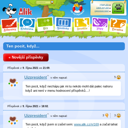
Výhody účtu
Založit nový účet
Zapomenuté heslo?
Přihlásit
ry
N
ástěnky
H
outěže
V
tipy
K
lubovna
S
P
líkoviny
oradna
A
Ten pocit, když...
« Novější příspěvky
Příspěvek z
9. října 2021
ve
21:09
.
Uizpresident
v něm
napsal:
Ten pocit, když nechápu jak mi tu nekdo mohl dát palec nahoru
když ani není v menu hodnocení příspěvků....!
Příspěvek z
9. října 2021
v
18:02
.
Uizpresident
v něm
napsal:
Ten pocit, když jsem si zašel sem:
www.alik.cz/n/169
a začal tahat