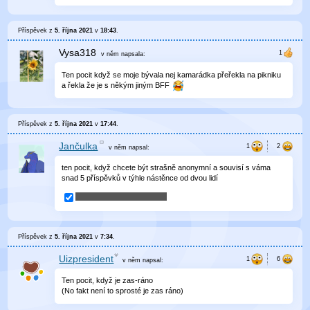
Příspěvek z
5. října 2021
v
18:43
.
Vysa318
v něm
napsala:
Ten pocit když se moje bývala nej kamarádka přeřekla na pikniku
a řekla že je s někým jiným BFF
Příspěvek z
5. října 2021
v
17:44
.
Jančulka
v něm
napsal:
ten pocit, když chcete být strašně anonymní a souvisí s váma
snad 5 příspěvků v týhle nástěnce od dvou lidí
Příspěvek z
5. října 2021
v
7:34
.
Uizpresident
v něm
napsal:
Ten pocit, když je zas-ráno
(No fakt není to sprosté je zas ráno)