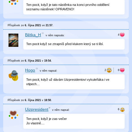
Ten pocit, když je tato nástěnka na konci prvního oddělení
seznamu nástěnek! OPRAVENO!
Příspěvek ze
6. října 2021
ve
21:57
.
Bětka_H
v něm
napsala:
Ten pocit když se ztrapníš před klukem který se ti líbí.
Příspěvek ze
6. října 2021
v
19:54
.
Hogo
v něm
napsal:
Ten pocit, když už dávám Uizpresidentovi vykuleňáka i ve
vtipech…
Příspěvek ze
6. října 2021
v
18:50
.
Uizpresident
v něm
napsal:
Ten pocit, když je zas-večer
Jo vlastně....