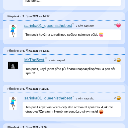
nástěnky....
Příspěvek z
9. října 2021
ve
14:17
.
sarinka01_queenisthebest
v něm
napsala:
Ten pocit když na tu rodinnou sešlost nakonec půjdu
Příspěvek z
9. října 2021
ve
12:27
.
MrTheBest
v něm
napsal:
Ten pocit, když jsem před půl čtvrtou napsal příspěvek a pak dál
spal :D
Příspěvek z
9. října 2021
v
11:33
.
sarinka01_queenisthebest
v něm
napsala:
Ten pocit když vás včera celý den otravoval spolužák.A jak mě
otravoval?Zpíváním Herobrine songů,co si vymyslel.
Příspěvek z
9. října 2021
v
9:06
.