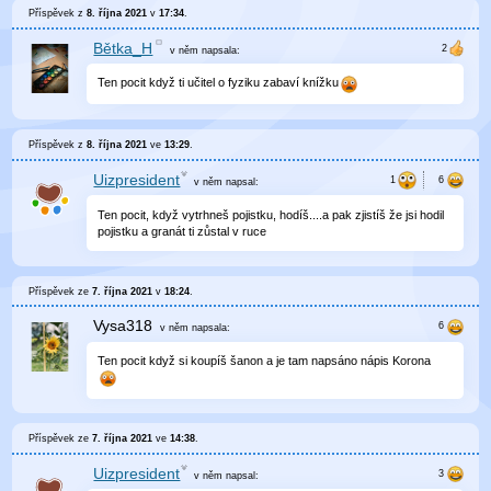
Příspěvek z
8. října 2021
v
17:34
.
Bětka_H
v něm
napsala:
Ten pocit když ti učitel o fyziku zabaví knížku
Příspěvek z
8. října 2021
ve
13:29
.
Uizpresident
v něm
napsal:
Ten pocit, když vytrhneš pojistku, hodíš....a pak zjistíš že jsi hodil
pojistku a granát ti zůstal v ruce
Příspěvek ze
7. října 2021
v
18:24
.
Vysa318
v něm
napsala:
Ten pocit když si koupíš šanon a je tam napsáno nápis Korona
Příspěvek ze
7. října 2021
ve
14:38
.
Uizpresident
v něm
napsal: