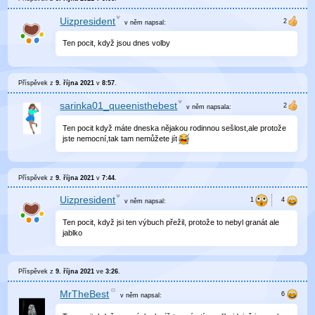
Uizpresident
v něm
napsal:
Ten pocit, když jsou dnes volby
Příspěvek z
9. října 2021
v
8:57
.
sarinka01_queenisthebest
v něm
napsala:
Ten pocit když máte dneska nějakou rodinnou sešlost,ale protože
jste nemocní,tak tam nemůžete jít
Příspěvek z
9. října 2021
v
7:44
.
Uizpresident
v něm
napsal:
Ten pocit, když jsi ten výbuch přežil, protože to nebyl granát ale
jablko
Příspěvek z
9. října 2021
ve
3:26
.
MrTheBest
v něm
napsal: