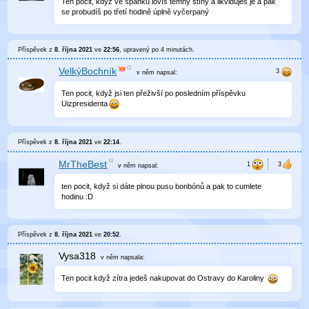
Ten pocit, když ve spánku lovíš temný stíny a likviduješ je a pak
se probudíš po třetí hodině úplně vyčerpaný
Příspěvek z
8. října 2021
ve
22:56
, upravený
po 4 minutách
.
VelkýBochník
v něm
napsal:
Ten pocit, když jsi ten přeživší po posledním příspěvku
Uizpresidenta
Příspěvek z
8. října 2021
ve
22:14
.
MrTheBest
v něm
napsal:
ten pocit, když si dáte plnou pusu bonbónů a pak to cumlete
hodinu :D
Příspěvek z
8. října 2021
ve
20:52
.
Vysa318
v něm
napsala:
Ten pocit když zítra jedeš nakupovat do Ostravy do Karoliny