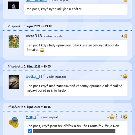
v něm
napsal:
ten pocit, když bych měl jít asi spát :D
Příspěvek z
5. října 2021
ve
21:03
.
Vysa318
v něm
napsala:
Ten pocit když tady upravuješ fotky které se pak vytisknout do
fotoalba
Příspěvek z
5. října 2021
v
19:05
.
Bětka_H
v něm
napsala:
Ten pocit když máš zaheslované všechny aplikace a už tě vážně
nebaví pořád psát to heslo
Příspěvek z
5. října 2021
v
18:46
.
Hogo
v něm
napsal:
Ten pocit, když jsem řek přeřek a řek, že Franta řek, že je Řek.