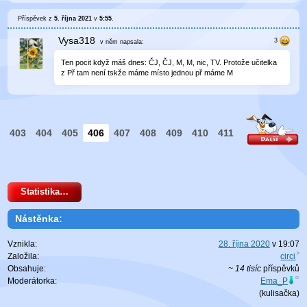
Příspěvek z
5. října 2021
v
5:55
.
Vysa318
v něm
napsala:
Ten pocit když máš dnes: ČJ, ČJ, M, M, nic, TV. Protože učitelka
z Př tam není tskže máme místo jednou př máme M
403
404
405
406
407
408
409
410
411
Statistika…
Nástěnka:
Vznikla:
28. října 2020
v
19:07
Založila:
circi
Obsahuje:
~ 14 tisíc
příspěvků
Moderátorka:
Ema_P
(
kulisačka
)