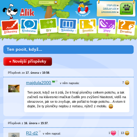
Výhody účtu
Založit nový účet
Zapomenuté heslo?
Přihlásit
ry
N
ástěnky
H
outěže
V
tipy
K
lubovna
S
P
líkoviny
oradna
A
Ten pocit, když...
« Novější příspěvky
Příspěvek ze
17. února
v
10:58
.
majdula2000
v něm
napsala:
Ten pocit, když se ti zdá, že ti hrají písničky celkem potichu, a tak
začneš na klávesnici mačkat čudlík pro zvýšení hlasitosti, vidíš na
obrazovce, jak se to zvyšuje, ale pořád to hraje potichu... A vtom ti
dojde, že ty písničky nejdou z noťasu, nýbrž z mobilu.
Příspěvek z
16. února
v
15:37
.
R2-d2
v něm
napsal: