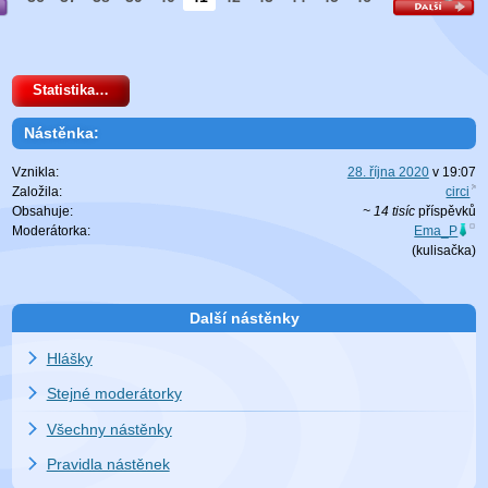
Statistika…
Nástěnka:
Vznikla:
28. října 2020
v
19:07
Založila:
circi
Obsahuje:
~ 14 tisíc
příspěvků
Moderátorka:
Ema_P
(
kulisačka
)
Další nástěnky
Hlášky
Stejné moderátorky
Všechny nástěnky
Pravidla nástěnek