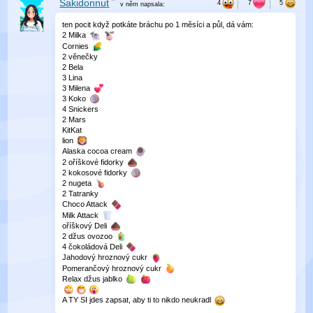
Sakidonnut
v něm
napsala:
ten pocit když potkáte bráchu po 1 měsíci a půl, dá vám:
2 Milka
Cornies
2 věnečky
2 Bela
3 Lina
3 Milena
3 Koko
4 Snickers
2 Mars
KitKat
lion
Alaska cocoa cream
2 oříškové fidorky
2 kokosové fidorky
2 nugeta
2 Tatranky
Choco Attack
Milk Attack
oříškový Deli
2 džus ovozoo
4 čokoládová Deli
Jahodový hroznový cukr
Pomerančový hroznový cukr
Relax džus jablko
A TY SI jdes zapsat, aby ti to nikdo neukradl