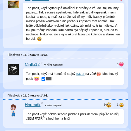
Ten pocit, když vytahuješ oblečení z pračky a všude lítají kousky
papíru... Tak začneš spekulovat, kde sakra byl kapesník, mamí
kouká na tebe, ty máš za to, že tvé džíny měly kapsy prázdné,
mikina prošla kontrolou a nic jiného s kapsami tam nemáš. Tak
ještě důkladně zkontroluješ jak džíny, tak mikinu, je tam čisto... A
tak pokračuje záhada, kde sakra byl nějaký kapesník, a nikdo to
nechápe. Nakonec ale stejně akorát lezeš po kolenou a sbíráš ten
bordel.
Příspěvek z
11. února
ve
14:43
.
Cirilla12
v něm
napsala:
Ten pocit, když má konečně stejný
názor
na věc!
Moc hezký
pocit
Příspěvek z
11. února
ve
14:02
.
Houmák
v něm
napsal:
Ten pocit když někdo sebere plakát s prezidentem, připíše na něj
„SEM PATŘÍ“ a hodí ho na hnůj