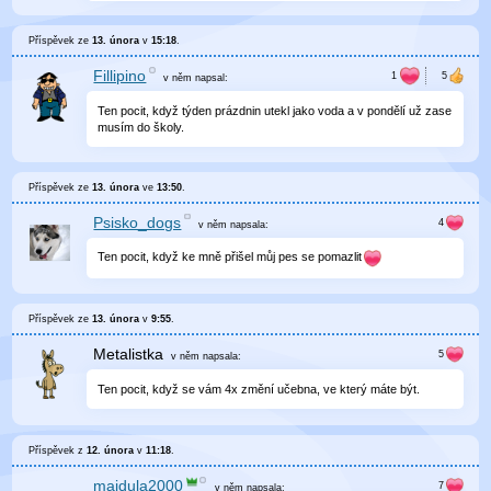
Příspěvek ze
13. února
v
15:18
.
Fillipino
v něm
napsal:
Ten pocit, když týden prázdnin utekl jako voda a v pondělí už zase
musím do školy.
Příspěvek ze
13. února
ve
13:50
.
Psisko_dogs
v něm
napsala:
Ten pocit, když ke mně přišel můj pes se pomazlit
Příspěvek ze
13. února
v
9:55
.
Metalistka
v něm
napsala:
Ten pocit, když se vám 4x změní učebna, ve který máte být.
Příspěvek z
12. února
v
11:18
.
majdula2000
v něm
napsala: