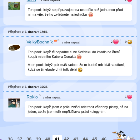
v něm
napsala:
Ten pocit, když se připravujete na test déle než jednu noc před
ním a víte, že ho zvládnete na jedničku
Příspěvek z
9. února
v
17:59
.
VelkýBochník
v něm
napsal:
Ten pocit, když tě napadne si ve Švédsku do letadla na čtení
koupit místního Kačera Donalda
A ten pocit, když pak máš radost, že to budeš mít i dál na učení,
když se ti nebude chtít tolik dělat
Příspěvek z
9. února
v
16:38
.
Rokio
v něm
napsal:
Ten pocit, když jsem v práci zvládl odstranit všechny plasty, až na
jeden, takže jsem tolik nepřidělával práci kolegyním.
36
37
38
39
40
41
42
43
44
45
46