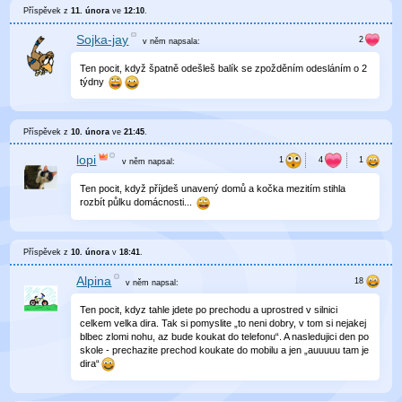
Příspěvek z
11. února
ve
12:10
.
Sojka-jay
v něm
napsala:
Ten pocit, když špatně odešleš balík se zpožděním odesláním o 2
týdny
Příspěvek z
10. února
ve
21:45
.
lopi
v něm
napsal:
Ten pocit, když příjdeš unavený domů a kočka mezitím stihla
rozbít půlku domácnosti...
Příspěvek z
10. února
v
18:41
.
Alpina
v něm
napsal:
Ten pocit, kdyz tahle jdete po prechodu a uprostred v silnici
celkem velka dira. Tak si pomyslite „to neni dobry, v tom si nejakej
blbec zlomi nohu, az bude koukat do telefonu“. A nasledujici den po
skole - prechazite prechod koukate do mobilu a jen „auuuuu tam je
dira“