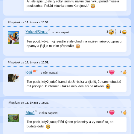
AI, ale spíš: „celé ty roky jsem tu naivní bláznivku pořád musela
poslouchat. Pořád mluvila o tom Korejcovi.“
Příspěvek ze
14. února
v
15:56
.
YakariSioux
v něm
napsal:
Ten pocit, když mojí sestře stále chodí na moji e-mailovou zprávu
spamy a já jí je musím přeposílat
Příspěvek ze
14. února
v
15:52
.
lopi
v něm
napsal:
Ten pocit, když jedeš kamsi do Srrbska a zjistíš, že tam nebudeš
mít připojení k internetu, takže nebudeš ani na Alíkovi.
Příspěvek ze
14. února
v
15:39
.
Miuš
v něm
napsala:
Ten pocit, když jsou příští týden prázdniny a vy netušíte, co
budete dělat