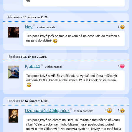
30
Příspěvek z
15. února
ve
21:20
.
Ney
v něm
napsala:
Ten pocit když jdeš po tme a nekoukaš na cestu ale do telefonu a
narazíš do skříně
Příspěvek z
15. února
v
16:50
.
Kjuba13
v něm
napsal:
Ten pocit když si víš že za článek na vyhlášené téma může být
odměna 12 000 kaček a tobě zbývá 12 000 kaček do veterána
Příspěvek ze
14. února
v
17:59
.
DžungaráčekChlupáček
v něm
napsala:
Ten pocit,když se dívám na Hercula Poirota a tam někdo někomu
říkal: "Celé ty roky jsem toho blázna musel poslouchat, pořád
mluvil o tom Číňanovi. " No, nedivila bych se, kdyby to o mně řekla