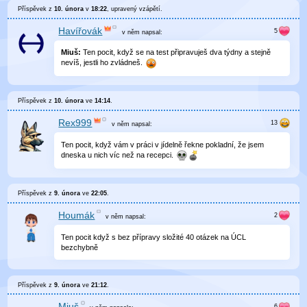
Příspěvek z
10. února
v
18:22
, upravený
vzápětí
.
Havířovák
v něm
napsal:
Miuš:
Ten pocit, když se na test připravuješ dva týdny a stejně
nevíš, jestli ho zvládneš.
Příspěvek z
10. února
ve
14:14
.
Rex999
v něm
napsal:
Ten pocit, když vám v práci v jídelně řekne pokladní, že jsem
dneska u nich víc než na recepci.
Příspěvek z
9. února
ve
22:05
.
Houmák
v něm
napsal:
Ten pocit když s bez přípravy složité 40 otázek na ÚCL
bezchybně
Příspěvek z
9. února
ve
21:12
.
Miuš