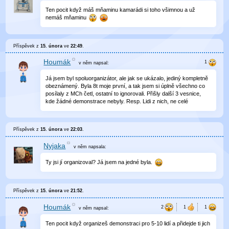
Ten pocit když máš mňaminu kamarádi si toho všimnou a už
nemáš mňaminu
Příspěvek z
15. února
ve
22:49
.
Houmák
v něm
napsal:
Já jsem byl spoluorganizátor, ale jak se ukázalo, jediný kompletně
obeznámený. Byla 8t moje první, a tak jsem si úplně všechno co
posílaly z MCh četl, ostatní to ignorovali. Přišly další 3 vesnice,
kde žádné demonstrace nebyly. Resp. Lidi z nich, ne celé
Příspěvek z
15. února
ve
22:03
.
Nyjaka
v něm
napsala:
Ty jsi jí organizoval? Já jsem na jedné byla.
Příspěvek z
15. února
ve
21:52
.
Houmák
v něm
napsal:
Ten pocit když organizeš demonstraci pro 5-10 lidí a přidejde ti jich