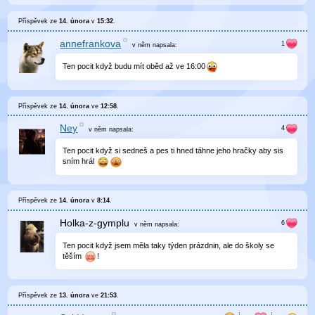
Příspěvek ze
14. února
v
15:32
.
annefrankova
v něm
napsala:
Ten pocit když budu mít oběd až ve 16:00
Příspěvek ze
14. února
ve
12:58
.
Ney
v něm
napsala:
Ten pocit když si sedneš a pes ti hned táhne jeho hračky aby sis
sním hrál
Příspěvek ze
14. února
v
8:14
.
Holka-z-gymplu
v něm
napsala:
Ten pocit když jsem měla taky týden prázdnin, ale do školy se
těším
!
Příspěvek ze
13. února
ve
21:53
.