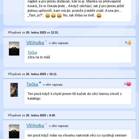
najdeš a pro jistotu dodáváš, kde to je. Mamka se překvapeně
kouká, že to čekala jinde... A když odchází, tak jí pro jistotu ještě
jednou upřesníš, kam má jet, protože ji dobře znáš. A ona jen...
„Tam, jo?“.
No, tak třeba se trefí.
Příspěvek ze
20. ledna 2025
ve
12:31
.
Vlčíholka
v něm
napsala:
Tečka
zítra na to máš
Příspěvek ze
20. ledna 2025
v
10:11
.
Tečka
v něm
napsala:
Ten pocit když ti chybí jenom 60 kaček do věcí kterou chceš z
katalogu
Příspěvek ze
20. ledna 2025
v
8:40
.
Vlčíholka
v něm
napsala:
ten pocit když máte na vítvarku nakreslit věci co vystihují vietnam