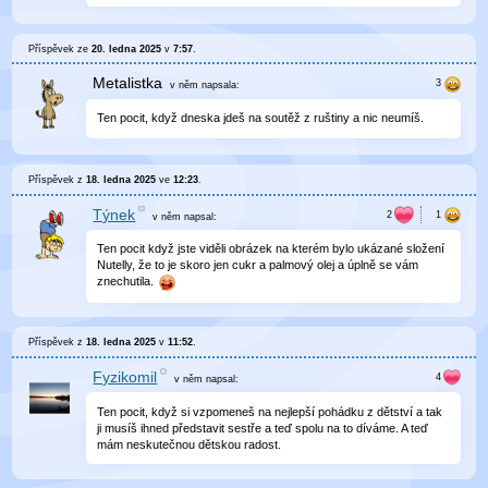
Příspěvek ze
20. ledna 2025
v
7:57
.
Metalistka
v něm
napsala:
Ten pocit, když dneska jdeš na soutěž z ruštiny a nic neumíš.
Příspěvek z
18. ledna 2025
ve
12:23
.
Týnek
v něm
napsal:
Ten pocit když jste viděli obrázek na kterém bylo ukázané složení
Nutelly, že to je skoro jen cukr a palmový olej a úplně se vám
znechutila.
Příspěvek z
18. ledna 2025
v
11:52
.
Fyzikomil
v něm
napsal:
Ten pocit, když si vzpomeneš na nejlepší pohádku z dětství a tak
ji musíš ihned představit sestře a teď spolu na to díváme. A teď
mám neskutečnou dětskou radost.