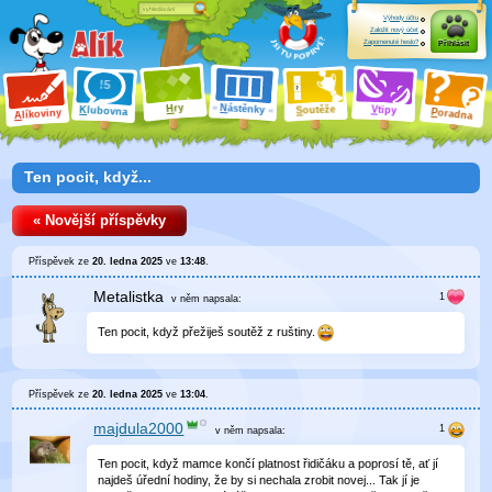
Výhody účtu
Založit nový účet
Zapomenuté heslo?
Přihlásit
ry
N
ástěnky
H
outěže
V
tipy
K
lubovna
S
P
líkoviny
oradna
A
Ten pocit, když...
« Novější příspěvky
Příspěvek ze
20. ledna 2025
ve
13:48
.
Metalistka
v něm
napsala:
Ten pocit, když přežiješ soutěž z ruštiny.
Příspěvek ze
20. ledna 2025
ve
13:04
.
majdula2000
v něm
napsala:
Ten pocit, když mamce končí platnost řidičáku a poprosí tě, ať jí
najdeš úřední hodiny, že by si nechala zrobit novej... Tak jí je