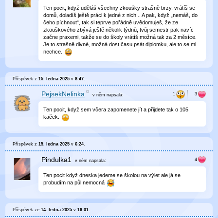
Ten pocit, když uděláš všechny zkoušky strašně brzy, vrátíš se
domů, doladíš ještě práci k jedné z nich... A pak, když „nemáš, do
čeho píchnout“, tak si teprve pořádně uvědomuješ, že ze
zkouškového zbývá ještě několik týdnů, tvůj semestr pak navíc
začne praxemi, takže se do školy vrátíš možná tak za 2 měsíce.
Je to strašně divné, možná dost času psát diplomku, ale to se mi
nechce.
Příspěvek z
15. ledna 2025
v
8:47
.
PejsekNelinka
v něm
napsala:
Ten pocit, když sem včera zapomenete jít a přijdete tak o 105
kaček.
Příspěvek z
15. ledna 2025
v
6:24
.
Pindulka1
v něm
napsala:
Ten pocit když dneska jedeme se školou na výlet ale já se
probudím na půl nemocná
Příspěvek ze
14. ledna 2025
v
16:01
.