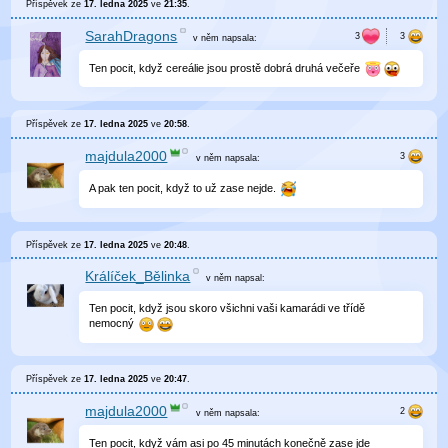
Příspěvek ze
17. ledna 2025
ve
21:35
.
SarahDragons
v něm
napsala:
Ten pocit, když cereálie jsou prostě dobrá druhá večeře
Příspěvek ze
17. ledna 2025
ve
20:58
.
majdula2000
v něm
napsala:
A pak ten pocit, když to už zase nejde.
Příspěvek ze
17. ledna 2025
ve
20:48
.
Králíček_Bělinka
v něm
napsal:
Ten pocit, když jsou skoro všichni vaši kamarádi ve třídě
nemocný
Příspěvek ze
17. ledna 2025
ve
20:47
.
majdula2000
v něm
napsala:
Ten pocit, když vám asi po 45 minutách konečně zase jde