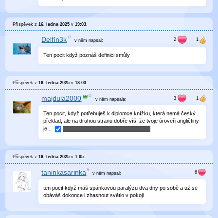
Příspěvek z
16. ledna 2025
v
19:03
.
Delfín3k
v něm
napsal:
Ten pocit když poznáš definici smůly
Příspěvek z
16. ledna 2025
v
18:03
.
majdula2000
v něm
napsala:
Ten pocit, když potřebuješ k diplomce knížku, která nemá český
překlad, ale na druhou stranu dobře víš, že tvoje úroveň angličtiny
je...
Příspěvek z
16. ledna 2025
v
1:05
.
taninkasarinka
v něm
napsal:
ten pocit když máš spánkovou paralýzu dva dny po sobě a už se
obáváš dokonce i zhasnout světlo v pokoji