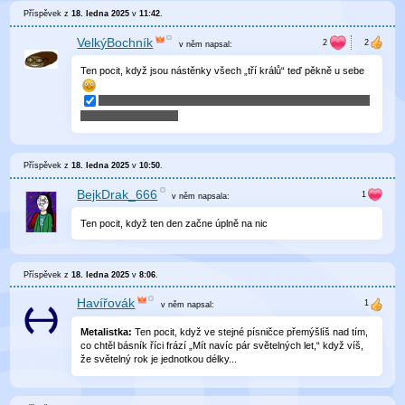
Příspěvek z
18. ledna 2025
v
11:42
.
VelkýBochník
v něm
napsal:
Ten pocit, když jsou nástěnky všech „tří králů“ teď pěkně u sebe
Příspěvek z
18. ledna 2025
v
10:50
.
BejkDrak_666
v něm
napsala:
Ten pocit, když ten den začne úplně na nic
Příspěvek z
18. ledna 2025
v
8:06
.
Havířovák
v něm
napsal:
Metalistka:
Ten pocit, když ve stejné písničce přemýšlíš nad tím,
co chtěl básník říci frází „Mít navíc pár světelných let,“ když víš,
že světelný rok je jednotkou délky...