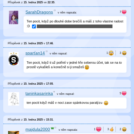
Příspěvek z
15. ledna 2025
ve
22:35
.
SarahDragons
v něm
napsala:
Ten pocit, když po dlouhé dobe brečíš a máš z toho vlastne radost
:D
Příspěvek z
15. ledna 2025
v
17:46
.
sparťan14
v něm
napsal:
Ten pocit, když ti už potřetí v jedné hře seberou účet, tak se na to
prostě vykašleš a konečně si ji smažeš
Příspěvek z
15. ledna 2025
v
17:05
.
taninkasarinka
v něm
napsal:
ten pocit když máš v noci zase spánkovou paralýzu
Příspěvek z
15. ledna 2025
v
15:31
.
majdula2000
v něm
napsala: