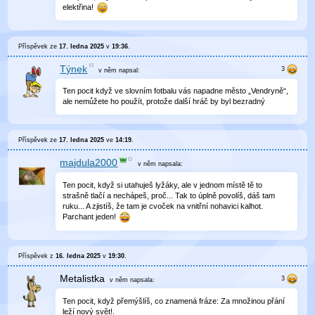
elektřina!
Příspěvek ze
17. ledna 2025
v
19:36
.
Týnek
v něm
napsal:
Ten pocit když ve slovním fotbalu vás napadne město „Vendryně“,
ale nemůžete ho použít, protože další hráč by byl bezradný
Příspěvek ze
17. ledna 2025
ve
14:19
.
majdula2000
v něm
napsala:
Ten pocit, když si utahuješ lyžáky, ale v jednom místě tě to
strašně tlačí a nechápeš, proč... Tak to úplně povolíš, dáš tam
ruku... A zjistíš, že tam je cvoček na vnitřní nohavici kalhot.
Parchant jeden!
Příspěvek z
16. ledna 2025
v
19:30
.
Metalistka
v něm
napsala:
Ten pocit, když přemýšlíš, co znamená fráze: Za množinou přání
leží nový svět!.