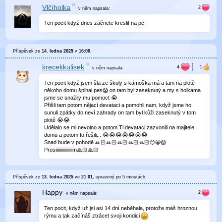
Vlčíholka
v něm
napsala:
Ten pocit když dnes začnete kreslit na pc
Příspěvek ze
14. ledna 2025
v
16:00
.
krecekkulisek
v něm
napsala:
Ten pocit když jsem šla ze školy s kámoška má a tam na plotě
někoho domu šplhal pes😱 on tam byl zaseknutý a my s holkama
jsme se snažily mu pomoct 😭
Přišli tam potom nějací devataci a pomohli nam, když jsme ho
sunuli zpátky do neví zahrady on tam byl kůži zaseknutý v tom
plotě 😭😭
Udělalo se mi nevolno a potom Ti devataci zazvonili na majitele
domu a potom to řešili... 😭😭😭😭😭😭😭
Snad bude v pohodě 🙏🏻🙏🏻🙏🏻🙏🏻🙏🏻🥺😭😱
Prosiiiiiiiiiiiiiiiiim🙏🏻🙏🏻
Příspěvek ze
13. ledna 2025
ve
21:01
, upravený
po 5 minutách
.
Happy
v něm
napsala:
Ten pocit, když už jsi asi 14 dní neběhala, protože máš hroznou
rýmu a tak začínáš ztrácet svoji kondici