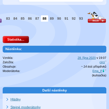
83
84
85
86
87
88
89
90
91
92
93
Statistika…
Nástěnka:
Vznikla:
28. října 2020
v
19:07
Založila:
circi
Obsahuje:
~ 14 tisíc
příspěvků
Moderátorka:
Ema_P
(
kulisačka
)
Další nástěnky
Hlášky
Stejné moderátorky