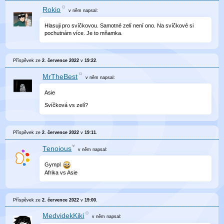
Rokio
v něm
napsal:
Hlasuji pro svíčkovou. Samotné zelí není ono. Na svíčkové si
pochutnám více. Je to mňamka.
Příspěvek ze
2. července 2022
v
19:22
.
MrTheBest
v něm
napsal:
Asie
Svíčková vs zelí?
Příspěvek ze
2. července 2022
v
19:11
.
Tenoious
v něm
napsal:
Gympl
Afrika vs Asie
Příspěvek ze
2. července 2022
v
19:00
.
MedvidekKiki
v něm
napsal: