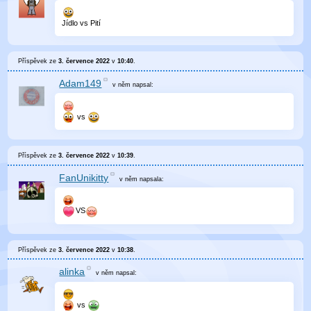
Jídlo vs Pití
Příspěvek ze
3. července 2022
v
10:40
.
Adam149
v něm
napsal:
vs
Příspěvek ze
3. července 2022
v
10:39
.
FanUnikitty
v něm
napsala:
VS
Příspěvek ze
3. července 2022
v
10:38
.
alinka
v něm
napsal:
vs