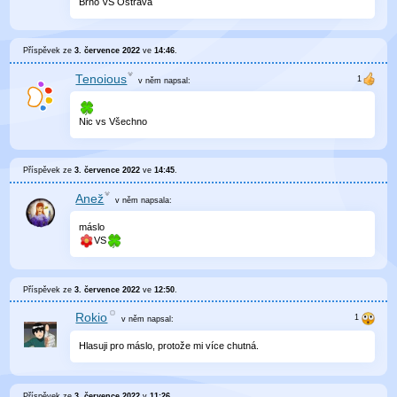
Brno VS Ostrava
Příspěvek ze
3. července 2022
ve
14:46
.
Tenoious
v něm
napsal:
Nic vs Všechno
Příspěvek ze
3. července 2022
ve
14:45
.
Anež
v něm
napsala:
máslo
VS
Příspěvek ze
3. července 2022
ve
12:50
.
Rokio
v něm
napsal:
Hlasuji pro máslo, protože mi více chutná.
Příspěvek ze
3. července 2022
v
11:26
.