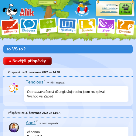
Výhody účtu
Založit nový účet
Zapomenuté heslo?
Přihlásit
ry
N
ástěnky
H
outěže
V
tipy
K
lubovna
S
P
líkoviny
oradna
A
to VS to?
« Novější příspěvky
Příspěvek ze
3. července 2022
ve
14:48
.
Tenoious
v něm
napsal:
Ostraaaava černá džungle Juj trochu jsem rozzpíval
Východ vs Západ
Příspěvek ze
3. července 2022
ve
14:47
.
Anež
v něm
napsala:
všechno