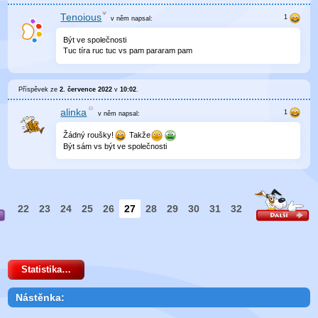
Tenoious
v něm
napsal:
Být ve společnosti
Tuc tíra ruc tuc vs pam pararam pam
Příspěvek ze
2. července 2022
v
10:02
.
alinka
v něm
napsal:
Žádný roušky!
Takže
Být sám vs být ve společnosti
22
23
24
25
26
27
28
29
30
31
32
Statistika…
Nástěnka: