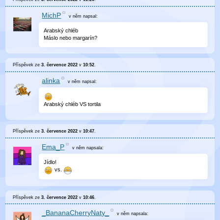
MichP
v něm
napsal:
Arabský chléb
Máslo nebo margarín?
Příspěvek ze
3. července 2022
v
10:52
.
alinka
v něm
napsal:
Arabský chléb VS tortila
Příspěvek ze
3. července 2022
v
10:47
.
Ema_P
v něm
napsala:
Jídlo!
vs.
Příspěvek ze
3. července 2022
v
10:46
.
_BananaCherryNaty_
v něm
napsala: