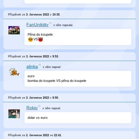
Příspěvek ze
3. července 2022
v
10:35
.
FanUnikitty
v něm
napsala:
Pěna do koupele
VS
Příspěvek ze
3. července 2022
v
9:53
.
alinka
v něm
napsal:
euro
bomba do koupele VS pěna do koupele
Příspěvek ze
3. července 2022
v
9:50
.
Rokio
v něm
napsal:
dolar vs euro
Příspěvek ze
2. července 2022
ve
22:41
.