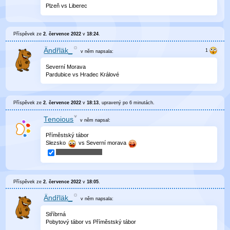
Plzeň vs Liberec
Příspěvek ze
2. července 2022
v
18:24
.
Ändřläk_
v něm
napsala:
Severní Morava
Pardubice vs Hradec Králové
Příspěvek ze
2. července 2022
v
18:13
, upravený
po 6 minutách
.
Tenoious
v něm
napsal:
Příměstský tábor
Slezsko
vs Severní morava
Příspěvek ze
2. července 2022
v
18:05
.
Ändřläk_
v něm
napsala:
Stříbrná
Pobytový tábor vs Příměstský tábor