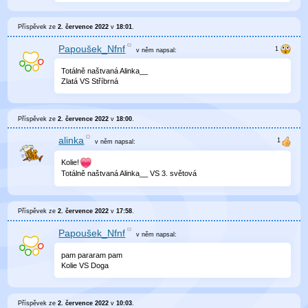
Příspěvek ze
2. července 2022
v
18:01
.
Papoušek_Nfnf
v něm
napsal:
Totálně naštvaná Alinka__
Zlatá VS Stříbrná
Příspěvek ze
2. července 2022
v
18:00
.
alinka
v něm
napsal:
Kolie!
Totálně naštvaná Alinka__ VS 3. světová
Příspěvek ze
2. července 2022
v
17:58
.
Papoušek_Nfnf
v něm
napsal:
pam pararam pam
Kolie VS Doga
Příspěvek ze
2. července 2022
v
10:03
.