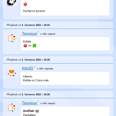
Gympl vs lyceum
Příspěvek ze
2. července 2022
v
18:43
.
Tenoious
v něm
napsal:
Kofola
vs
Příspěvek ze
2. července 2022
v
18:39
.
KittyEli
v něm
napsala:
Liberec
Kofola vs Coca-cola
Příspěvek ze
2. července 2022
v
18:28
.
Tenoious
v něm
napsal:
Andřlak:
Pardubice