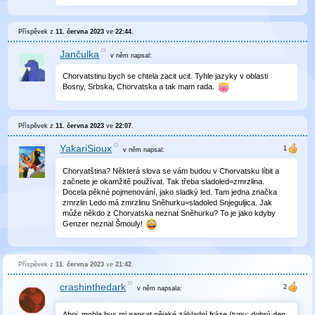
Příspěvek z
11. června 2023
ve
22:44
.
Jančulka
v něm
napsal:
Chorvatstinu bych se chtela zacit ucit. Tyhle jazyky v oblasti
Bosny, Srbska, Chorvatska a tak mam rada.
Příspěvek z
11. června 2023
ve
22:07
.
YakariSioux
v něm
napsal:
Chorvatština? Některá slova se vám budou v Chorvatsku líbit a
začnete je okamžitě používat. Tak třeba sladoled=zmrzlina.
Docela pěkné pojmenování, jako sladký led. Tam jedna značka
zmrzlin Ledo má zmrzlinu Sněhurku=sladoled Snjeguljica. Jak
může někdo z Chorvatska neznat Sněhurku? To je jako kdyby
Genzer neznal Šmouly!
Příspěvek z
11. června 2023
ve
21:42
.
crashinthedark
v něm
napsala:
Ahoj, mohla bys mi napsat nějaké základní fráze (typu: dobrý den,