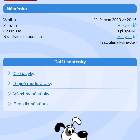
Nástěnka:
Vznikla:
11. června 2023 ve 20:15
Založila:
Makysek
Obsahuje:
10 příspěvků
Neaktivní moderátorka:
Makysek
(zatoulaná
kulisačka
)
Další nástěnky
Cizí jazyky
Stejné moderátorky
Všechny nástěnky
Pravidla nástěnek