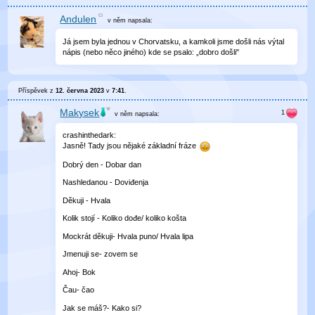
Andulen
v něm
napsala:
Já jsem byla jednou v Chorvatsku, a kamkoli jsme došli nás výtal
nápis (nebo něco jiného) kde se psalo: „dobro došli"
Příspěvek z
12. června 2023
v
7:41
.
Makysek
v něm
napsala:
crashinthedark:
Jasně! Tady jsou nějaké základní fráze
Dobrý den - Dobar dan
Nashledanou - Doviđenja
Děkuji - Hvala
Kolik stojí - Koliko dođe/ koliko košta
Mockrát děkuji- Hvala puno/ Hvala lipa
Jmenuji se- zovem se
Ahoj- Bok
Čau- čao
Jak se máš?- Kako si?