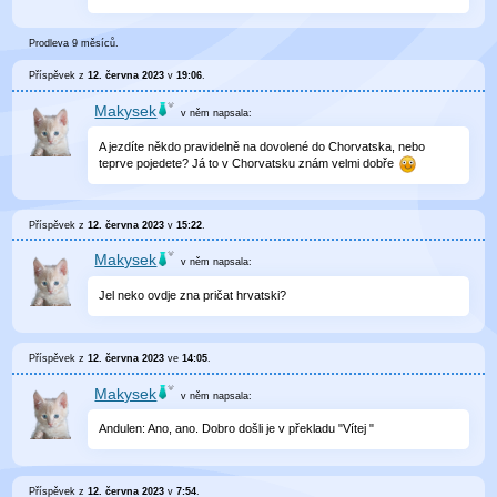
Prodleva 9 měsíců.
Příspěvek z
12. června 2023
v
19:06
.
Makysek
v něm
napsala:
A jezdíte někdo pravidelně na dovolené do Chorvatska, nebo
teprve pojedete? Já to v Chorvatsku znám velmi dobře
Příspěvek z
12. června 2023
v
15:22
.
Makysek
v něm
napsala:
Jel neko ovdje zna pričat hrvatski?
Příspěvek z
12. června 2023
ve
14:05
.
Makysek
v něm
napsala:
Andulen: Ano, ano. Dobro došli je v překladu "Vítej "
Příspěvek z
12. června 2023
v
7:54
.