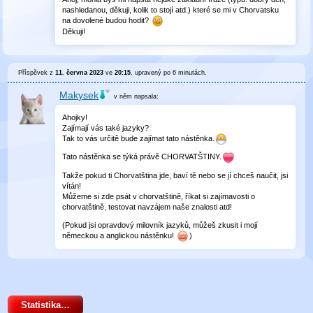
nashledanou, děkuji, kolik to stojí atd.) které se mi v Chorvatsku
na dovolené budou hodit?
Děkuji!
Příspěvek z
11. června 2023
ve
20:15
, upravený
po 6 minutách
.
Makysek
v něm
napsala:
Ahojky!
Zajímají vás také jazyky?
Tak to vás určitě bude zajímat tato nástěnka.
Tato nástěnka se týká právě CHORVATŠTINY.
Takže pokud ti Chorvatština jde, baví tě nebo se jí chceš naučit, jsi
vítán!
Můžeme si zde psát v chorvatštině, říkat si zajímavosti o
chorvatštině, testovat navzájem naše znalosti atd!
(Pokud jsi opravdový milovník jazyků, můžeš zkusit i mojí
německou a anglickou nástěnku!
)
Statistika…