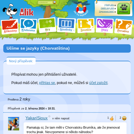
Výhody účtu
Založit nový účet
Zapomenuté heslo?
Přihlásit
ry
N
ástěnky
H
outěže
V
tipy
K
lubovna
S
P
líkoviny
oradna
A
Učíme se jazyky (Chorvatština)
Nový příspěvek:
Přispívat mohou jen přihlášení uživatelé.
Pokud máš účet,
přihlas se
, pokud ne, můžeš si
účet založit
.
2 roky
Prodleva
.
Příspěvek ze
2. března 2024
v
10:31
.
YakariSioux
v něm
napsal:
Pamatuju si, že tam měli v Chorvatsku Brumíka, ale že jmenoval
trochu jinak. Nevzpomene si někdo náhodou?