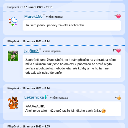
Příspěvek ze
17. února 2021
v
11:21
.
Marek150
v něm
napsal:
Já jsem jednou pánovy zavolal záchranku
Příspěvek z
16. února 2021
v
8:24
.
tygřice8
v něm
napsala:
Zachránili jsme život káněti, co k nám přiletělo na zahradu a něco
mělo s křídlem, tak jsme ho odvezli k pánovi co se stará o tyto
zvířata a bohužel už nebude létat, ale kdyby jsme ho tam ne
odvezli, tak nejspíše umře.
Příspěvek z
16. února 2021
v
8:14
.
Lékárnička
v něm
napsala:
PAAJAaALIIK:
Ahoj, to se také může počítat že jsi někoho zachránila.
Příspěvek z
16. února 2021
v
8:05
.