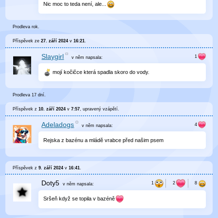
Nic moc to teda není, ale...
Prodleva rok.
Příspěvek ze
27. září 2024
v
16:21
.
Slaygirl
v něm
napsala:
mojí kočičce která spadla skoro do vody.
Prodleva 17 dní.
Příspěvek z
10. září 2024
v
7:57
, upravený
vzápětí
.
Adeladogs
v něm
napsala:
Rejska z bazénu a mládě vrabce před našim psem
Příspěvek z
9. září 2024
v
16:41
.
Doty5
v něm
napsala:
Sršeň když se topila v bazéně