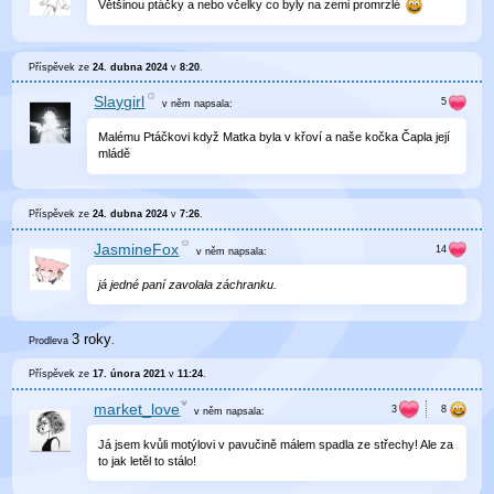
Většinou ptáčky a nebo včelky co byly na zemi promrzlé
Příspěvek ze
24. dubna 2024
v
8:20
.
Slaygirl
v něm
napsala:
Malému Ptáčkovi když Matka byla v křoví a naše kočka Čapla její
mládě
Příspěvek ze
24. dubna 2024
v
7:26
.
JasmineFox
v něm
napsala:
já jedné paní zavolala záchranku.
3 roky
Prodleva
.
Příspěvek ze
17. února 2021
v
11:24
.
market_love
v něm
napsala:
Já jsem kvůli motýlovi v pavučině málem spadla ze střechy! Ale za
to jak letěl to stálo!