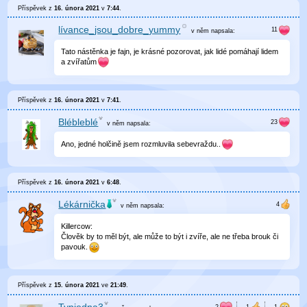
Příspěvek z
16. února 2021
v
7:44
.
lívance_jsou_dobre_yummy
v něm
napsala:
Tato nástěnka je fajn, je krásné pozorovat, jak lidé pomáhají lidem
a zvířatům
Příspěvek z
16. února 2021
v
7:41
.
Blébleblé
v něm
napsala:
Ano, jedné holčině jsem rozmluvila sebevraždu..
Příspěvek z
16. února 2021
v
6:48
.
Lékárnička
v něm
napsala:
Killercow:
Člověk by to měl být, ale může to být i zvíře, ale ne třeba brouk či
pavouk.
Příspěvek z
15. února 2021
ve
21:49
.