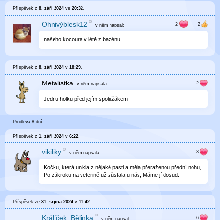
Příspěvek z
8. září 2024
ve
20:32
.
Ohnivýblesk12
v něm
napsal:
našeho kocoura v létě z bazénu
Příspěvek z
8. září 2024
v
18:29
.
Metalistka
v něm
napsala:
Jednu holku před jejím spolužákem
Prodleva 8 dní.
Příspěvek z
1. září 2024
v
6:22
.
vikiliky
v něm
napsala:
Kočku, která unikla z nějaké pasti a měla přeraženou přední nohu,
Po zákroku na veterině už zůstala u nás, Máme jí dosud.
Příspěvek ze
31. srpna 2024
v
11:42
.
Králíček_Bělinka
v něm
napsal: