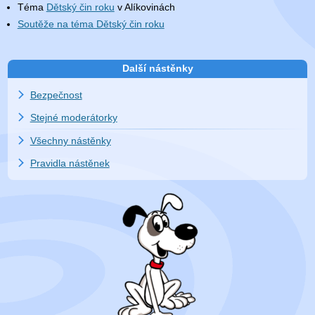
Téma
Dětský čin roku
v Alíkovinách
Soutěže na téma Dětský čin roku
Další nástěnky
Bezpečnost
Stejné moderátorky
Všechny nástěnky
Pravidla nástěnek