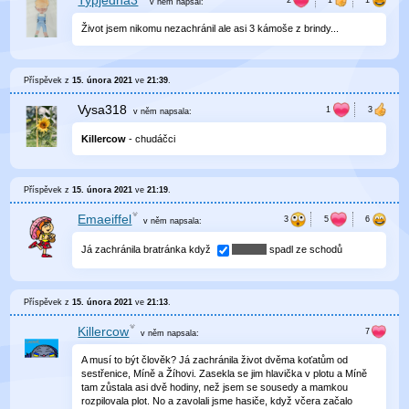
Typjedna3
v něm
napsal:
Život jsem nikomu nezachránil ale asi 3 kámoše z brindy...
Příspěvek z
15. února 2021
ve
21:39
.
Vysa318
v něm
napsala:
Killercow
- chudáčci
Příspěvek z
15. února 2021
ve
21:19
.
Emaeiffel
v něm
napsala:
Já zachránila bratránka když
spadl ze schodů
Příspěvek z
15. února 2021
ve
21:13
.
Killercow
v něm
napsala:
A musí to být člověk? Já zachránila život dvěma koťatům od
sestřenice, Míně a Žíhovi. Zasekla se jim hlavička v plotu a Míně
tam zůstala asi dvě hodiny, než jsem se sousedy a mamkou
rozpilovala plot. No a zavolali jsme hasiče, když včera začalo