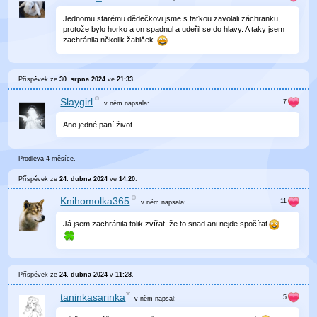
Jednomu starému dědečkovi jsme s taťkou zavolali záchranku,
protože bylo horko a on spadnul a udeřil se do hlavy. A taky jsem
zachránila několik žabiček
Příspěvek ze
30. srpna 2024
ve
21:33
.
Slaygirl
v něm
napsala:
Ano jedné paní život
Prodleva 4 měsíce.
Příspěvek ze
24. dubna 2024
ve
14:20
.
Knihomolka365
v něm
napsala:
Já jsem zachránila tolik zvířat, že to snad ani nejde spočítat
Příspěvek ze
24. dubna 2024
v
11:28
.
taninkasarinka
v něm
napsal: