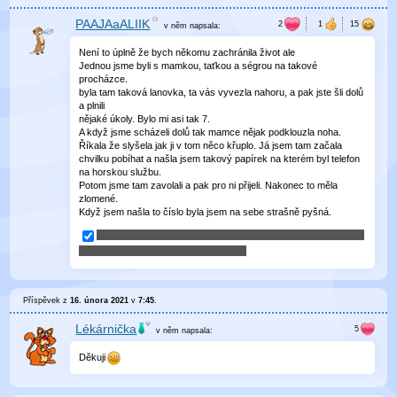
PAAJAaALIIK
v něm
napsala:
Není to úplně že bych někomu zachránila život ale
Jednou jsme byli s mamkou, taťkou a ségrou na takové
procházce.
byla tam taková lanovka, ta vás vyvezla nahoru, a pak jste šli dolů
a plnili
nějaké úkoly. Bylo mi asi tak 7.
A když jsme scházeli dolů tak mamce nějak podklouzla noha.
Říkala že slyšela jak ji v tom něco křuplo. Já jsem tam začala
chvilku pobíhat a našla jsem takový papírek na kterém byl telefon
na horskou službu.
Potom jsme tam zavolali a pak pro ni přijeli. Nakonec to měla
zlomené.
Když jsem našla to číslo byla jsem na sebe strašně pyšná.
Příspěvek z
16. února 2021
v
7:45
.
Lékárnička
v něm
napsala:
Děkuji