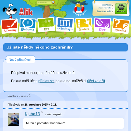
Výhody účtu
Založit nový účet
Zapomenuté heslo?
Přihlásit
ry
N
ástěnky
H
outěže
V
tipy
K
lubovna
S
P
líkoviny
oradna
A
Už jste někdy někoho zachránili?
Nový příspěvek:
Přispívat mohou jen přihlášení uživatelé.
Pokud máš účet,
přihlas se
, pokud ne, můžeš si
účet založit
.
Prodleva 7 měsíců.
Příspěvek ze
26. prosince 2025
v
0:13
.
Kjuba13
v něm
napsal:
Muzu ti pomahat bochniku?