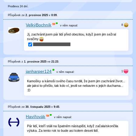
Prodleva 24 dní.
Příspěvek ze
2. prosince 2025
v
0:09
.
VelkýBochník
v něm
napsal:
Jj, zachránil jsem pár lidí před obezitou, když jsem jim sežral
svačiny
Příspěvek z
1. prosince 2025
ve
21:23
.
janharper124
v něm
napsal:
Kamošky a kámoši svého času tvrdili, že jsem jim zachránil život...
ale jaksi to přešlo, tak kdo ví, jestli se nebavim s jejich duchama...
:D
Příspěvek ze
30. listopadu 2025
v
9:45
.
Havířovák
v něm
napsal:
Pár lidí, kteří stáli na špatném nástupišti, když začala/skončila
výluka. Za tento rok to bude asi kolem deseti lidí.