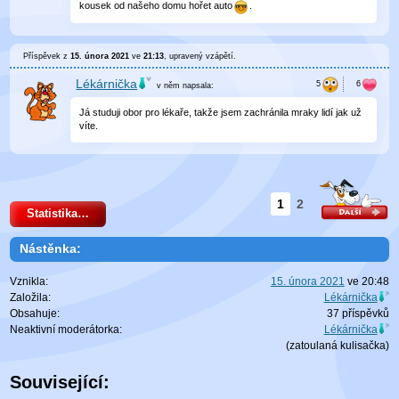
kousek od našeho domu hořet auto
.
Příspěvek z
15. února 2021
ve
21:13
, upravený
vzápětí
.
Lékárnička
v něm
napsala:
Já studuji obor pro lékaře, takže jsem zachránila mraky lidí jak už
víte.
1
2
Statistika…
Nástěnka:
Vznikla:
15. února 2021
ve
20:48
Založila:
Lékárnička
Obsahuje:
37 příspěvků
Neaktivní moderátorka:
Lékárnička
(zatoulaná
kulisačka
)
Související: