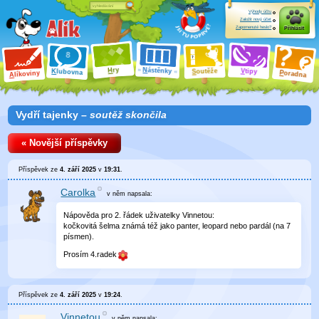
Výhody účtu
Založit nový účet
Zapomenuté heslo?
Přihlásit
ry
N
ástěnky
H
outěže
V
tipy
K
lubovna
S
P
líkoviny
oradna
A
Vydří tajenky –
soutěž skončila
« Novější příspěvky
Příspěvek ze
4. září 2025
v
19:31
.
Carolka
v něm
napsala:
Nápověda pro 2. řádek uživatelky Vinnetou:
kočkovitá šelma známá též jako panter, leopard nebo pardál (na 7
písmen).
Prosím 4.radek
Příspěvek ze
4. září 2025
v
19:24
.
Vinnetou
v něm
napsala: