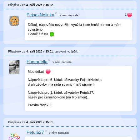
Příspěvek ze
4. září 2025
v
15:02
.
PejsekNelinka
v něm
napsala:
Děkuji, nápovědu nevyužiju, využila jsem hroší pomoc a mám
vyluštěno.
Hodně štěstí!
Příspěvek ze
4. září 2025
v
15:01
, upravený
vzápětí
.
Fontanella
v něm
napsala:
Moc děkuji
Nápověda pro 5. řádek uživatelky PejsekNelinka:
druh užovky, má ráda stromy (na 8 písmen)
Nápověda pro 1. řádek uživatelky Petula27:
název pro černého koně (na 6 písmen).
Prosím řádek 2.
Příspěvek ze
4. září 2025
v
15:01
.
Petula27
v něm
napsala: