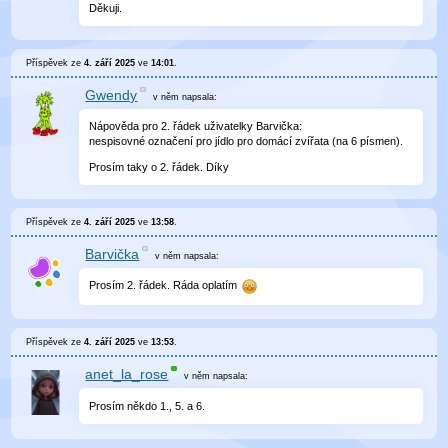
Děkuji.
Příspěvek ze
4. září 2025
ve
14:01
.
Gwendy
v něm
napsala:
Nápověda pro 2. řádek uživatelky Barvička:
nespisovné označení pro jídlo pro domácí zvířata (na 6 písmen).
Prosím taky o 2. řádek. Díky
Příspěvek ze
4. září 2025
ve
13:58
.
Barvička
v něm
napsala:
Prosím 2. řádek. Ráda oplatím
Příspěvek ze
4. září 2025
ve
13:53
.
anet_la_rose
v něm
napsala:
Prosím někdo 1., 5. a 6.