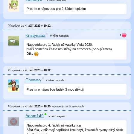
Prosím o nápovedu pro 2. řádek, oplatím
Příspěvek ze
4. září 2025
v
19:12
.
Kristynaaa
v něm
napsala:
Nápověda pro 1. řádek uživatelky Vicky2020:
ptačí domeček často umístěný na stromech (na 5 písmen).
Díky
Příspěvek ze
4. září 2025
v
18:32
.
Chewwy
v něm
napsala:
Prosím o nápovědu řádek 3 moc děkuji
Příspěvek ze
4. září 2025
v
18:29
, upravený
po 14 minutách
.
Adam149
v něm
napsal:
Nápověda pro 4. řádek uživatelky jca:
část těla, v níž mají například krokodýli, žraloci či hyeny silný stisk