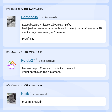
Příspěvek ze
4. září 2025
v
15:04
.
Fontanella
v něm
napsala:
Nápověda pro 4. řádek uživatelky Nicík:
had, jenž je pojmenovaný podle zvuku, který vydávají zrohovatělé
články na jeho ocasu (na 7 písmen).
Prosím 3.
Příspěvek ze
4. září 2025
v
15:04
.
Petula27
v něm
napsala:
Nápověda pro 2. řádek uživatelky Fontanella:
vodní obratlovec (na 4 písmena).
Příspěvek ze
4. září 2025
v
15:03
.
Nicík
v něm
napsala:
prosím 4. oplatím