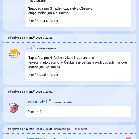
(na 6 písmen).
Nápověda pro 3. řádek uživatelky Chewwy:
létající zvíře (na 4 písmena).
Prosím 4. a 6. řádek.
Příspěvek ze
4. září 2025
v
18:10
.
jca
v něm
napsala:
Nápověda pro 4. řádek uživatelky anastazie1:
největší měkkýš žijící v Česku, žije ve špinavých vodách, má dvě
lastury (na 6 písmen).
Prosím také 4.řádek
Příspěvek ze
4. září 2025
v
17:53
.
anastazie1
v něm
napsala:
Prosím 4
Příspěvek ze
4. září 2025
v
17:35
, upravený
po 18 minutách
.