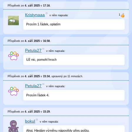
Příspěvek ze
4. září 2025
v
17:16
.
Kristynaaa
v něm
napsala:
Prosím 1 řádek, oplatím
Příspěvek ze
4. září 2025
v
16:58
.
Petula27
v něm
napsala:
Už nic, pomohl hroch
Příspěvek ze
4. září 2025
v
15:34
, upravený
po 11 minutách
.
Petula27
v něm
napsala:
Prosím řádek 4.
Příspěvek ze
4. září 2025
v
15:29
.
bokul
v něm
napsala:
Ahoj. Hledám výměnu nápovědy přes poštu.