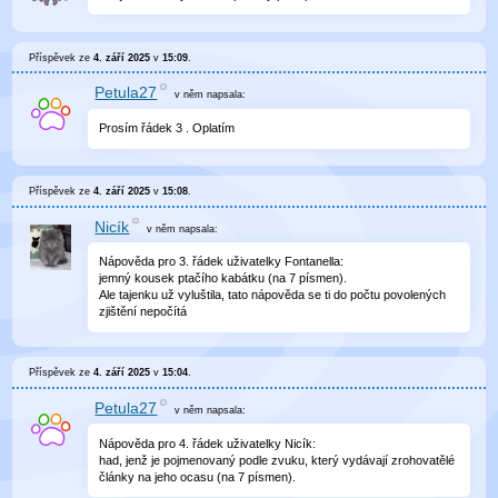
Příspěvek ze
4. září 2025
v
15:09
.
Petula27
v něm
napsala:
Prosím řádek 3 . Oplatím
Příspěvek ze
4. září 2025
v
15:08
.
Nicík
v něm
napsala:
Nápověda pro 3. řádek uživatelky Fontanella:
jemný kousek ptačího kabátku (na 7 písmen).
Ale tajenku už vyluštila, tato nápověda se ti do počtu povolených
zjištění nepočítá
Příspěvek ze
4. září 2025
v
15:04
.
Petula27
v něm
napsala:
Nápověda pro 4. řádek uživatelky Nicík:
had, jenž je pojmenovaný podle zvuku, který vydávají zrohovatělé
články na jeho ocasu (na 7 písmen).