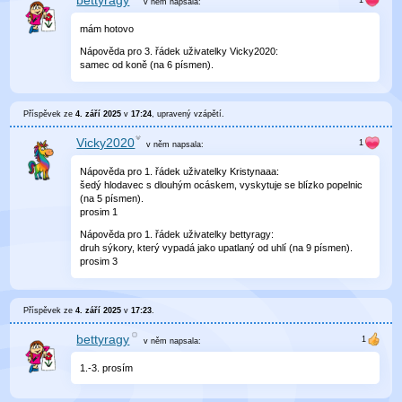
bettyragy
v něm
napsala:
mám hotovo
Nápověda pro 3. řádek uživatelky Vicky2020:
samec od koně (na 6 písmen).
Příspěvek ze
4. září 2025
v
17:24
, upravený
vzápětí
.
Vicky2020
v něm
napsala:
Nápověda pro 1. řádek uživatelky Kristynaaa:
šedý hlodavec s dlouhým ocáskem, vyskytuje se blízko popelnic
(na 5 písmen).
prosim 1
Nápověda pro 1. řádek uživatelky bettyragy:
druh sýkory, který vypadá jako upatlaný od uhlí (na 9 písmen).
prosim 3
Příspěvek ze
4. září 2025
v
17:23
.
bettyragy
v něm
napsala:
1.-3. prosím