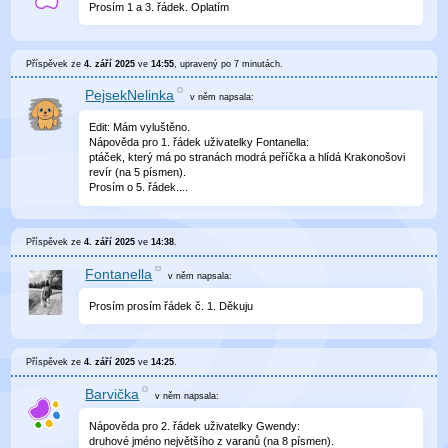
Prosím 1 a 3. řádek. Oplatím
Příspěvek ze
4. září 2025
ve
14:55
, upravený
po 7 minutách
.
PejsekNelinka
v něm
napsala:
Edit: Mám vyluštěno.
Nápověda pro 1. řádek uživatelky Fontanella:
ptáček, který má po stranách modrá peříčka a hlídá Krakonošovi
revír (na 5 písmen).
Prosím o 5. řádek....
Příspěvek ze
4. září 2025
ve
14:38
.
Fontanella
v něm
napsala:
Prosím prosím řádek č. 1. Děkuju
Příspěvek ze
4. září 2025
ve
14:25
.
Barvička
v něm
napsala:
Nápověda pro 2. řádek uživatelky Gwendy:
druhové jméno největšího z varanů (na 8 písmen).