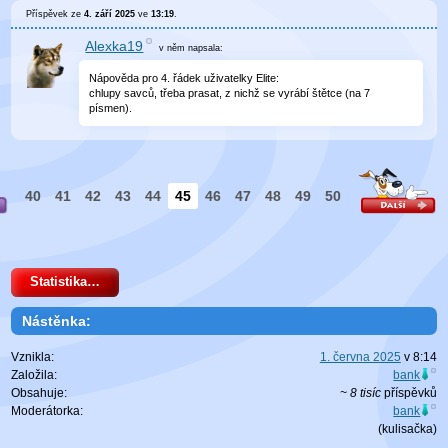
Příspěvek ze
4. září 2025
ve
13:19
.
Alexka19
v něm
napsala:
Nápověda pro 4. řádek uživatelky Elite:
chlupy savců, třeba prasat, z nichž se vyrábí štětce (na 7
písmen).
40
41
42
43
44
45
46
47
48
49
50
Statistika…
Nástěnka:
Vznikla:
1. června 2025
v
8:14
Založila:
bank
Obsahuje:
~ 8 tisíc
příspěvků
Moderátorka:
bank
(
kulisačka
)