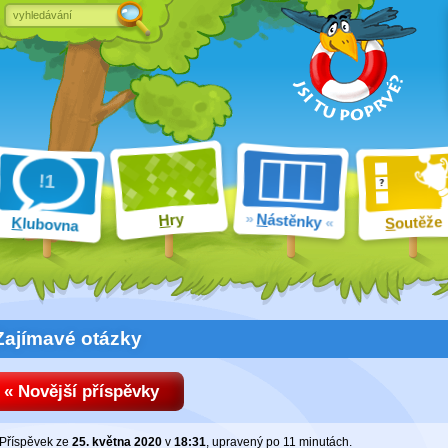
ry
N
ástěnky
H
outěže
K
lubovna
S
Zajímavé otázky
« Novější příspěvky
Příspěvek ze
25. května 2020
v
18:31
, upravený
po 11 minutách
.