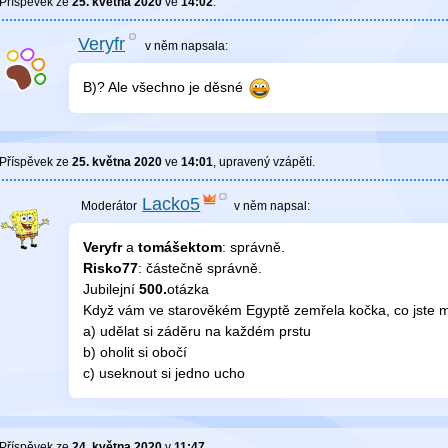
Příspěvek ze
25. května 2020
ve
14:02
.
Veryfr
v něm
napsala:
B)? Ale všechno je děsné
Příspěvek ze
25. května 2020
ve
14:01
, upravený
vzápětí
.
Lacko5
v něm
napsal:
Veryfr
a
tomášektom
: správně.
Risko77
: částečně správně.
Jubilejní
500.
otázka
Když vám ve starověkém Egyptě zemřela kočka, co jste m
a) udělat si záděru na každém prstu
b) oholit si obočí
c) useknout si jedno ucho
Příspěvek ze
24. května 2020
v
11:47
.