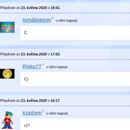
Příspěvek ze
23. května 2020
v
19:41
.
tomášektom
v něm
napsal:
C
Příspěvek ze
23. května 2020
v
17:02
.
Risko77
v něm
napsal:
C)
Příspěvek ze
23. května 2020
v
16:17
.
Kopčem
v něm
napsal:
c)?