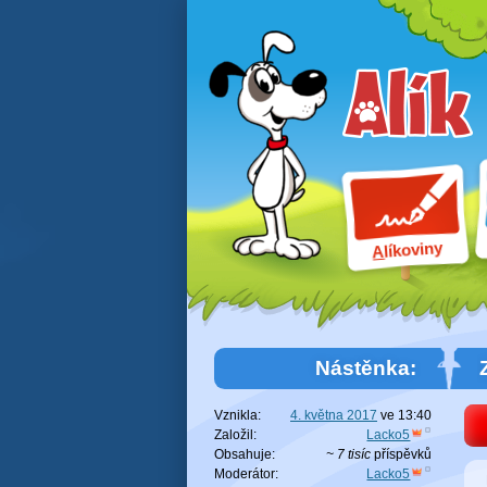
líkoviny
A
Nástěnka:
Vznikla:
4. května 2017
ve
13:40
Založil:
Lacko5
Obsahuje:
~ 7 tisíc
příspěvků
Moderátor:
Lacko5