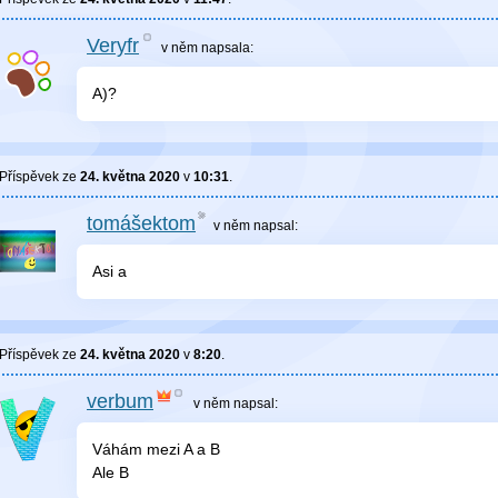
Veryfr
v něm
napsala:
A)?
Příspěvek ze
24. května 2020
v
10:31
.
tomášektom
v něm
napsal:
Asi a
Příspěvek ze
24. května 2020
v
8:20
.
verbum
v něm
napsal:
Váhám mezi A a B
Ale B