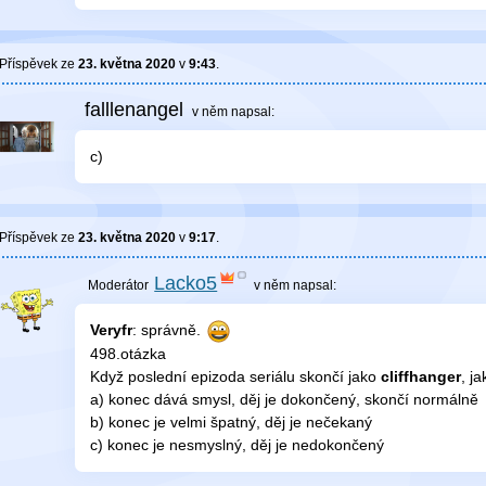
Příspěvek ze
23. května 2020
v
9:43
.
falllenangel
v něm
napsal:
c)
Příspěvek ze
23. května 2020
v
9:17
.
Lacko5
v něm
napsal:
Veryfr
: správně.
498.otázka
Když poslední epizoda seriálu skončí jako
cliffhanger
, j
a) konec dává smysl, děj je dokončený, skončí normálně
b) konec je velmi špatný, děj je nečekaný
c) konec je nesmyslný, děj je nedokončený