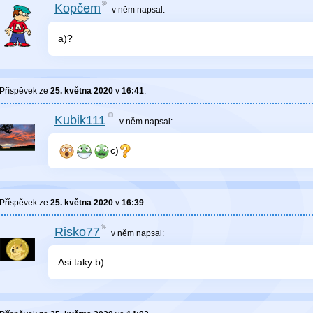
Kopčem
v něm
napsal:
a)?
Příspěvek ze
25. května 2020
v
16:41
.
Kubik111
v něm
napsal:
c)
Příspěvek ze
25. května 2020
v
16:39
.
Risko77
v něm
napsal:
Asi taky b)