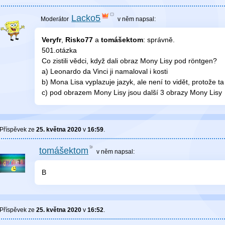
Lacko5
v něm
napsal:
Veryfr
,
Risko77
a
tomášektom
: správně.
501.otázka
Co zistili vědci, když dali obraz Mony Lisy pod röntgen?
a) Leonardo da Vinci ji namaloval i kosti
b) Mona Lisa vyplazuje jazyk, ale není to vidět, protože t
c) pod obrazem Mony Lisy jsou další 3 obrazy Mony Lisy
Příspěvek ze
25. května 2020
v
16:59
.
tomášektom
v něm
napsal:
B
Příspěvek ze
25. května 2020
v
16:52
.