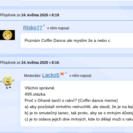
Příspěvek ze
24. května 2020
v
8:19
.
Risko77
v něm
napsal:
Poznám Coffin Dance ale myslím že a nebo c
Příspěvek ze
24. května 2020
v
8:16
.
Lacko5
v něm
napsal:
Všichni správně.
499.otázka
Proč v Ghaně tančí s rakví? (Coffin dance meme)
a) aby pozůstalí mrtvého netruchlili, ale slavili, že je na l
b) je to smutečný tanec, tak proto, aby se s mrtvým důstoj
c) je to oslava jejich dne mrtvých, kde to dělají muži s rakv