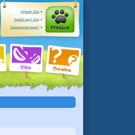
Výhody účtu
Založit nový účet
Přihlásit
Zapomenuté heslo?
V
tipy
P
oradna