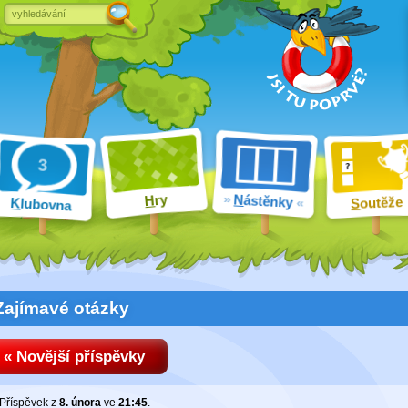
ry
N
ástěnky
H
outěže
K
lubovna
S
Zajímavé otázky
« Novější příspěvky
Příspěvek z
8. února
ve
21:45
.