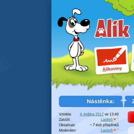
líkoviny
A
Nástěnka:
Vznikla:
4. května 2017
ve
13:40
Založil:
Lacko5
Obsahuje:
~ 7 tisíc
příspěvků
Moderátor:
Lacko5