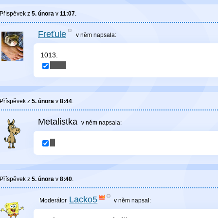
Příspěvek z
5. února
v
11:07
.
Freťule
v něm
napsala:
1013.
Příspěvek z
5. února
v
8:44
.
Metalistka
v něm
napsala:
Příspěvek z
5. února
v
8:40
.
Lacko5
v něm
napsal: