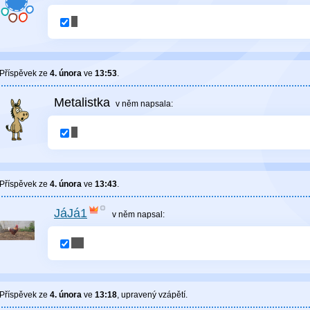
Příspěvek ze
4. února
ve
13:53
.
Metalistka
v něm
napsala:
Příspěvek ze
4. února
ve
13:43
.
JáJá1
v něm
napsal:
Příspěvek ze
4. února
ve
13:18
, upravený
vzápětí
.