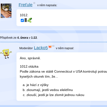
Freťule
v něm
napsala:
1012.
Příspěvek ze
4. února
v
1:22
.
Lacko5
v něm
napsal:
Ano, správně.
1012.otázka
Podle zákona ve státě Connecticut v USA kontrolují potra
kyselých okurek tím, že...
je hází z výšky
zkoumají, jestli vedou elektřinu
zkouší, jestli je lze zlomit jednou rukou