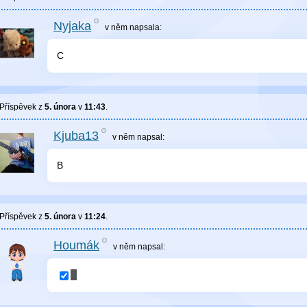
Nyjaka
v něm
napsala:
C
Příspěvek z
5. února
v
11:43
.
Kjuba13
v něm
napsal:
B
Příspěvek z
5. února
v
11:24
.
Houmák
v něm
napsal: