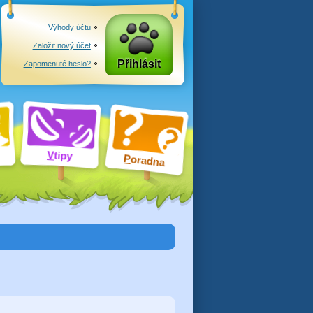
Výhody účtu
Založit nový účet
Přihlásit
Zapomenuté heslo?
V
tipy
P
oradna