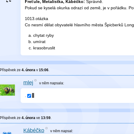
Freťule, Metalistka, Kábéčko:
Správně.
Pokud se kyselá okurka odrazí od země, je v pořádku. Po
1013.otázka
Co nesmí dělat obyvatelé hlavního města Špicberků Lon
chytat ryby
umírat
krasobruslit
Příspěvek ze
4. února
v
15:06
.
mlej
v něm
napsala:
.
Příspěvek ze
4. února
ve
13:59
.
Kábéčko
v něm
napsal: