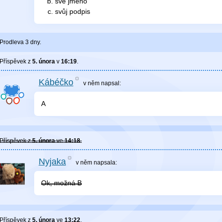
své jméno
svůj podpis
Prodleva 3 dny.
Příspěvek z
5. února
v
16:19
.
Kábéčko
v něm
napsal:
A
Příspěvek z
5. února
ve
14:18
.
Nyjaka
v něm
napsala:
Ok, možná B
Příspěvek z
5. února
ve
13:22
.