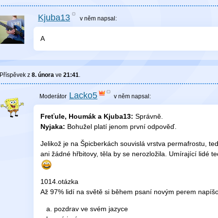
Kjuba13
v něm
napsal:
A
Příspěvek z
8. února
ve
21:41
.
Lacko5
v něm
napsal:
Freťule, Houmák a Kjuba13:
Správně.
Nyjaka:
Bohužel platí jenom první odpověď.
Jelikož je na Špicberkách souvislá vrstva permafrostu, te
ani žádné hřbitovy, těla by se nerozložila. Umírající lidé
1014.otázka
Až 97% lidí na světě si během psaní novým perem napíšou
pozdrav ve svém jazyce