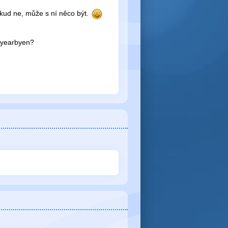
kud ne, může s ní něco být.
gyearbyen?