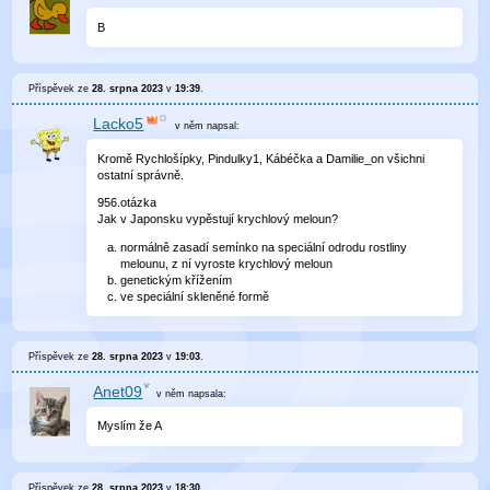
B
Příspěvek ze
28. srpna 2023
v
19:39
.
Lacko5
v něm
napsal:
Kromě Rychlošípky, Pindulky1, Kábéčka a Damilie_on všichni
ostatní správně.
956.otázka
Jak v Japonsku vypěstují krychlový meloun?
normálně zasadí semínko na speciální odrodu rostliny
melounu, z ní vyroste krychlový meloun
genetickým křížením
ve speciální skleněné formě
Příspěvek ze
28. srpna 2023
v
19:03
.
Anet09
v něm
napsala:
Myslím že A
Příspěvek ze
28. srpna 2023
v
18:30
.