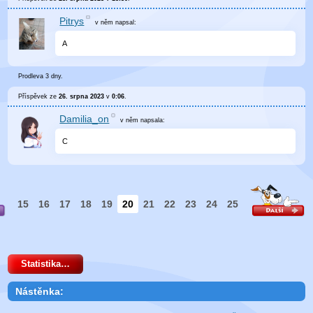
Pitrys
v něm
napsal:
A
Prodleva 3 dny.
Příspěvek ze
26. srpna 2023
v
0:06
.
Damilia_on
v něm
napsala:
C
15
16
17
18
19
20
21
22
23
24
25
Statistika…
Nástěnka: