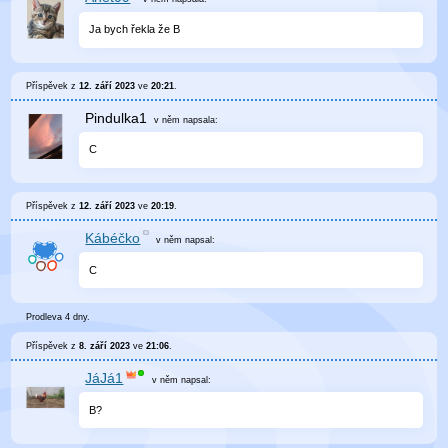
Ja bych řekla že B
Příspěvek z
12. září 2023
ve
20:21
.
Pindulka1
v něm
napsala:
C
Příspěvek z
12. září 2023
ve
20:19
.
Kábéčko
v něm
napsal:
C
Prodleva 4 dny.
Příspěvek z
8. září 2023
ve
21:06
.
JáJá1
v něm
napsal:
B?