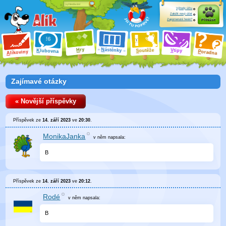
Výhody účtu
Založit nový účet
Zapomenuté heslo?
Přihlásit
ry
N
ástěnky
H
outěže
V
tipy
K
lubovna
S
P
líkoviny
oradna
A
Zajímavé otázky
« Novější příspěvky
Příspěvek ze
14. září 2023
ve
20:30
.
MonikaJanka
v něm
napsala:
B
Příspěvek ze
14. září 2023
ve
20:12
.
Rodé
v něm
napsala:
B