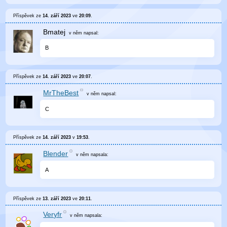
Příspěvek ze
14. září 2023
ve
20:09
.
Bmatej
v něm
napsal:
B
Příspěvek ze
14. září 2023
ve
20:07
.
MrTheBest
v něm
napsal:
C
Příspěvek ze
14. září 2023
v
19:53
.
Blender
v něm
napsala:
A
Příspěvek ze
13. září 2023
ve
20:11
.
Veryfr
v něm
napsala: