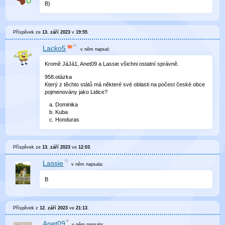
B)
Příspěvek ze
13. září 2023
v
19:55
.
Lacko5
v něm
napsal:
Kromě JáJá1, Anet09 a Lassie všichni ostatní správně.
958.otázka
Který z těchto států má některé své oblasti na počest české obce
pojmenovány jako Lidice?
Dominika
Kuba
Honduras
Příspěvek ze
13. září 2023
ve
12:03
.
Lassie
v něm
napsala:
B
Příspěvek z
12. září 2023
ve
21:13
.
Anet09
v něm
napsala: