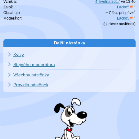
Vznikla:
4. května 2017
ve
13:40
Založil:
Lacko5
Obsahuje:
~ 7 tisíc
příspěvků
Moderátor:
Lacko5
(
správce nástěnek
)
Další nástěnky
Kvízy
Stejného moderátora
Všechny nástěnky
Pravidla nástěnek