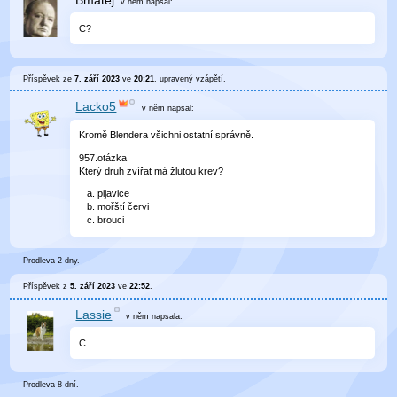
Bmatej
v něm
napsal:
C?
Příspěvek ze
7. září 2023
ve
20:21
, upravený
vzápětí
.
Lacko5
v něm
napsal:
Kromě Blendera všichni ostatní správně.
957.otázka
Který druh zvířat má žlutou krev?
pijavice
mořští červi
brouci
Prodleva 2 dny.
Příspěvek z
5. září 2023
ve
22:52
.
Lassie
v něm
napsala:
C
Prodleva 8 dní.