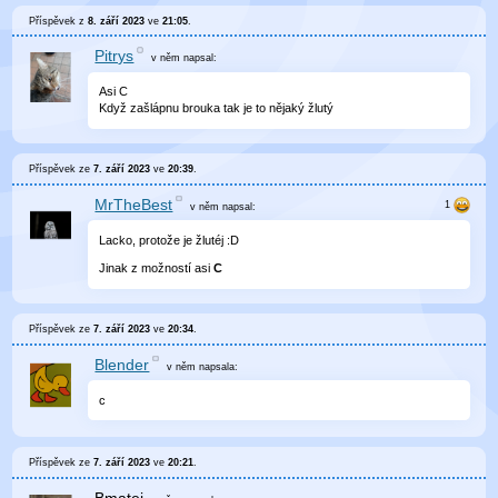
Příspěvek z
8. září 2023
ve
21:05
.
Pitrys
v něm
napsal:
Asi C
Když zašlápnu brouka tak je to nějaký žlutý
Příspěvek ze
7. září 2023
ve
20:39
.
MrTheBest
v něm
napsal:
Lacko, protože je žlutéj :D
Jinak z možností asi
C
Příspěvek ze
7. září 2023
ve
20:34
.
Blender
v něm
napsala:
c
Příspěvek ze
7. září 2023
ve
20:21
.