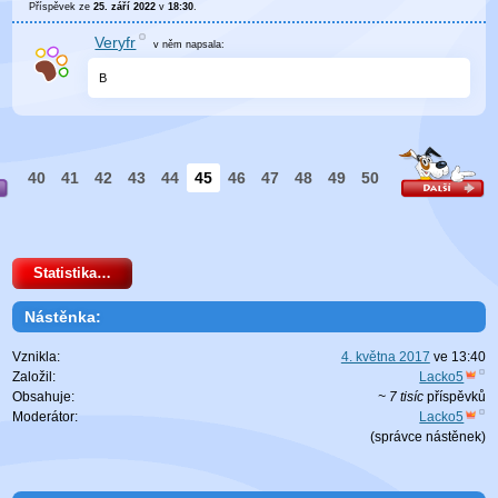
Příspěvek ze
25. září 2022
v
18:30
.
Veryfr
v něm
napsala:
B
40
41
42
43
44
45
46
47
48
49
50
Statistika…
Nástěnka:
Vznikla:
4. května 2017
ve
13:40
Založil:
Lacko5
Obsahuje:
~ 7 tisíc
příspěvků
Moderátor:
Lacko5
(
správce nástěnek
)