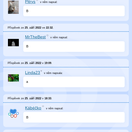
Pitrys
v něm
napsal:
B
Příspěvek ze
25. září 2022
ve
22:32
.
MrTheBest
v něm
napsal:
B
Příspěvek ze
25. září 2022
v
19:09
.
Linda23
v něm
napsala:
a
Příspěvek ze
25. září 2022
v
18:33
.
Kábéčko
v něm
napsal:
B