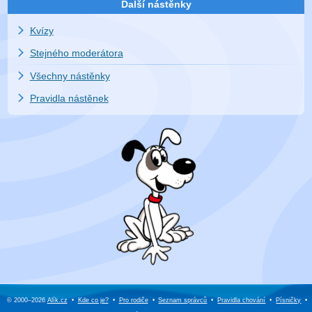
Další nástěnky
Kvízy
Stejného moderátora
Všechny nástěnky
Pravidla nástěnek
© 2000–2026
Alík.cz
•
Kde co je?
•
Pro rodiče
•
Seznam správců
•
Pravidla chování
•
Písničky
•