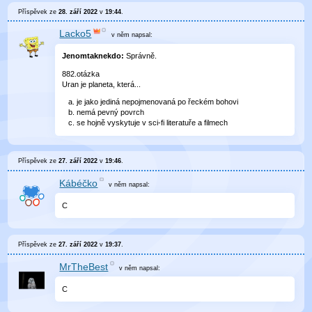
Příspěvek ze
28. září 2022
v
19:44
.
Lacko5
v něm
napsal:
Jenomtaknekdo:
Správně.
882.otázka
Uran je planeta, která...
je jako jediná nepojmenovaná po řeckém bohovi
nemá pevný povrch
se hojně vyskytuje v sci-fi literatuře a filmech
Příspěvek ze
27. září 2022
v
19:46
.
Kábéčko
v něm
napsal:
C
Příspěvek ze
27. září 2022
v
19:37
.
MrTheBest
v něm
napsal:
C