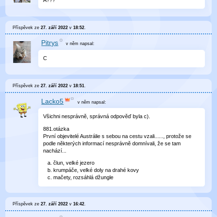
Příspěvek ze
27. září 2022
v
18:52
.
Pitrys
v něm
napsal:
C
Příspěvek ze
27. září 2022
v
18:51
.
Lacko5
v něm
napsal:
Všichni nesprávně, správná odpověď byla c).
881.otázka
První objevitelé Austrálie s sebou na cestu vzali......, protože se
podle některých informací nesprávně domnívali, že se tam
nachází...
člun, velké jezero
krumpáče, velké doly na drahé kovy
mačety, rozsáhlá džungle
Příspěvek ze
27. září 2022
v
16:42
.