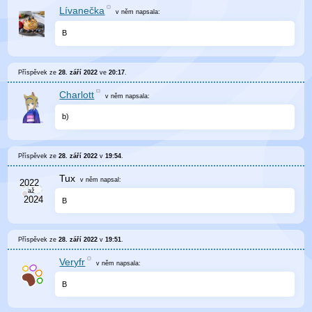
Lívanečka
v něm
napsala:
B
Příspěvek ze
28. září 2022
ve
20:17
.
Charlott
v něm
napsala:
b)
Příspěvek ze
28. září 2022
v
19:54
.
Tux
v něm
napsal:
B
Příspěvek ze
28. září 2022
v
19:51
.
Veryfr
v něm
napsala:
B