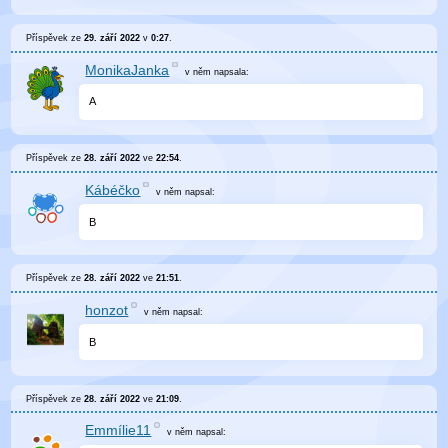
Příspěvek ze
29. září 2022
v
0:27
.
MonikaJanka
v něm
napsala:
A
Příspěvek ze
28. září 2022
ve
22:54
.
Kábéčko
v něm
napsal:
B
Příspěvek ze
28. září 2022
ve
21:51
.
honzot
v něm
napsal:
B
Příspěvek ze
28. září 2022
ve
21:09
.
Emmílie11
v něm
napsal: