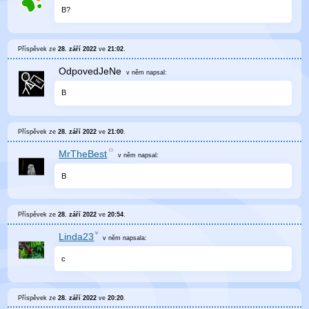
B?
Příspěvek ze
28. září 2022
ve
21:02
.
OdpovedJeNe
v něm
napsal:
B
Příspěvek ze
28. září 2022
ve
21:00
.
MrTheBest
v něm
napsal:
B
Příspěvek ze
28. září 2022
ve
20:54
.
Linda23
v něm
napsala:
c
Příspěvek ze
28. září 2022
ve
20:20
.