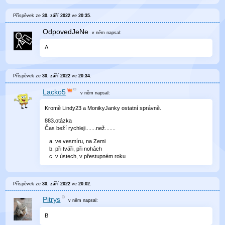
Příspěvek ze
30. září 2022
ve
20:35
.
OdpovedJeNe
v něm
napsal:
A
Příspěvek ze
30. září 2022
ve
20:34
.
Lacko5
v něm
napsal:
Kromě Lindy23 a MonikyJanky ostatní správně.
883.otázka
Čas beží rychleji.......než.......
ve vesmíru, na Zemi
při tváři, při nohách
v ústech, v přestupném roku
Příspěvek ze
30. září 2022
ve
20:02
.
Pitrys
v něm
napsal:
B