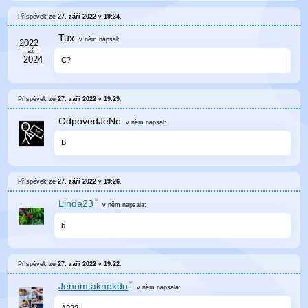
Příspěvek ze
27. září 2022
v
19:34
.
Tux
v něm
napsal:
C?
Příspěvek ze
27. září 2022
v
19:29
.
OdpovedJeNe
v něm
napsal:
B
Příspěvek ze
27. září 2022
v
19:26
.
Linda23
v něm
napsala:
b
Příspěvek ze
27. září 2022
v
19:22
.
Jenomtaknekdo
v něm
napsala:
A???