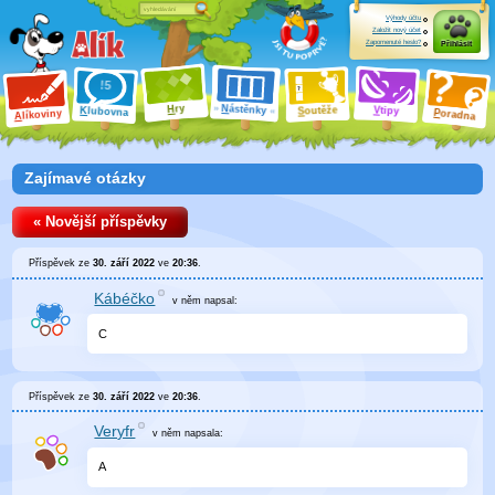
Výhody účtu
Založit nový účet
Zapomenuté heslo?
Přihlásit
ry
N
ástěnky
H
outěže
V
tipy
K
lubovna
S
P
líkoviny
oradna
A
Zajímavé otázky
« Novější příspěvky
Příspěvek ze
30. září 2022
ve
20:36
.
Kábéčko
v něm
napsal:
C
Příspěvek ze
30. září 2022
ve
20:36
.
Veryfr
v něm
napsala:
A