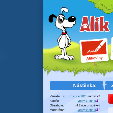
líkoviny
A
Nástěnka:
Vznikla:
28. prosince 2020
ve
14:22
Založil:
VelkýBochník
Obsahuje:
~ 4 tisíce
příspěvků
Moderátor:
VelkýBochník