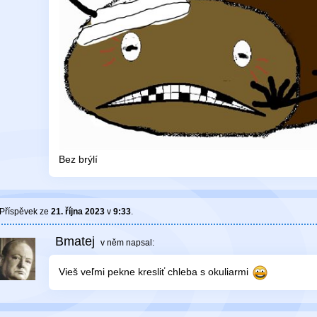
Bez brýlí
Příspěvek ze
21. října 2023
v
9:33
.
Bmatej
v něm
napsal:
Vieš veľmi pekne kresliť chleba s okuliarmi