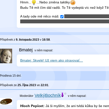
Hmm...
...Nebo změna taktiky
Budu Tě mít čím dál radši. To Tě vydeptá víc než když T
A tady ode mě něco máš:
Příspěvek z
9. listopadu 2023
v
16:58
.
Bmatej
v něm
napsal:
Bmatej: Skvelé! Už viem ako otravovať…
Prodleva 15 dní.
Příspěvek ze
25. října 2023
ve
22:01
.
VelkýBochník
v něm
napsal:
Hloch Pepícet:
Já ši myšlím, že ani tvldá kůlka by še ne