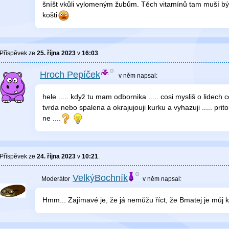
šníšt vkůli vylomeným žubům. Těch vitamínů tam muší být 
košti
Příspěvek ze
25. října 2023
v
16:03
.
Hroch Pepíček
v něm
napsal:
hele ..... když tu mam odbornika ..... cosi mysliš o lidech 
tvrda nebo spalena a okrajujouji kurku a vyhazuji ..... prit
ne ....
Příspěvek ze
24. října 2023
v
10:21
.
VelkýBochník
v něm
napsal:
Hmm... Zajímavé je, že já nemůžu říct, že Bmatej je můj