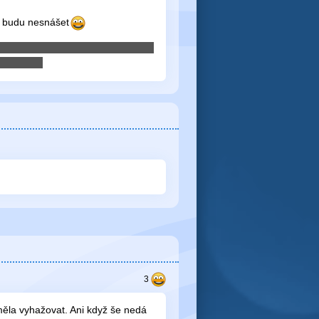
ě budu nesnášet
měla vyhažovat. Ani když še nedá