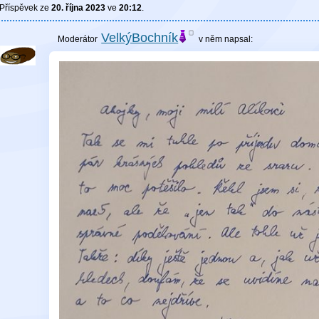
Příspěvek ze
20. října 2023
ve
20:12
.
VelkýBochník
v něm
napsal: