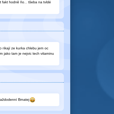
fakt hodně ňo... tšeba na tvldé
co rikají ze kurka chlebu jem oc
om jako tam je nejvic tech vitaminu
 každodenní Bmatej