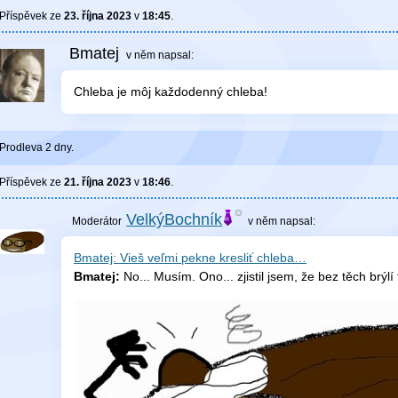
Příspěvek ze
23. října 2023
v
18:45
.
Bmatej
v něm
napsal:
Chleba je môj každodenný chleba!
Prodleva 2 dny.
Příspěvek ze
21. října 2023
v
18:46
.
VelkýBochník
v něm
napsal:
Bmatej: Vieš veľmi pekne kresliť chleba…
Bmatej:
No... Musím. Ono... zjistil jsem, že bez těch brýlí 