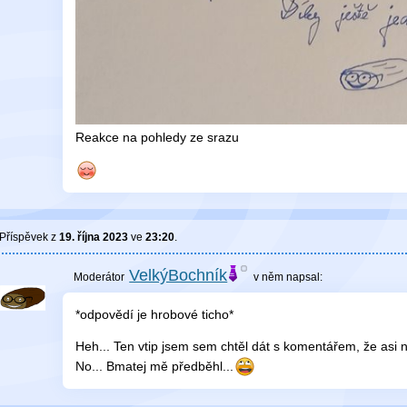
Reakce na pohledy ze srazu
Příspěvek z
19. října 2023
ve
23:20
.
VelkýBochník
v něm
napsal:
*odpovědí je hrobové ticho*
Heh... Ten vtip jsem sem chtěl dát s komentářem, že asi n
No... Bmatej mě předběhl...