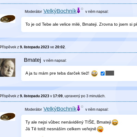
VelkýBochník
v něm
napsal:
To je od Tebe ale velice milé, Bmateji. Zrovna to jsem si př
Příspěvek z
9. listopadu 2023
ve
20:02
.
Bmatej
v něm
napsal:
A ja tu mám pre teba darček tiež!
Příspěvek z
9. listopadu 2023
v
17:09
, upravený
po 3 minutách
.
VelkýBochník
v něm
napsal:
Ty ale nejsi vůbec nenáviděný TIŠE, Bmateji
Já Tě totiž nesnáším celkem veřejně