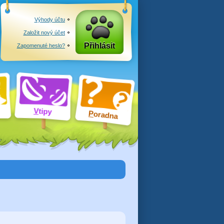
Výhody účtu
Založit nový účet
Přihlásit
Zapomenuté heslo?
V
tipy
P
oradna