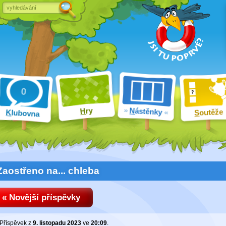
ry
N
ástěnky
H
outěže
K
lubovna
S
Zaostřeno na... chleba
« Novější příspěvky
Příspěvek z
9. listopadu 2023
ve
20:09
.