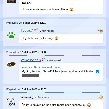
Tobias7
On se jenom stará aby někdo stul hlídal
Příspěvek z
18. dubna 2022
ve
23:27
.
Tobias7
v něm
napsal:
Zlej Cheb bere mi korunky!
Příspěvek ze
17. dubna 2022
ve
22:02
.
VelkýBochník
v něm
napsal:
lékařský: Šlo by to opravit, pokud…
Myslím, že ano... Ale co??? To ví jen on a *dramatická hudba*
Příspěvek ze
17. dubna 2022
ve
21:53
.
lékařský
v něm
napsal:
Šlo by to opravit, pokud s tím Tobias něco nezamýšlel.