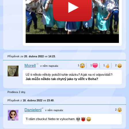
Příspěvek ze
20. dubna 2022
ve
14:23
.
Morell
v něm
napsala:
Už ti někdo někdy položil tuhle otázku? A jak na ní odpovídáš?:
Jak může někdo tak chytrý jako ty věřit v Boha?
Prodleva 2 dny.
Příspěvek z
18. dubna 2022
ve
23:40
.
Danielenl
v něm
napsala:
Ti dám zbucku! Nebo te vykucham.