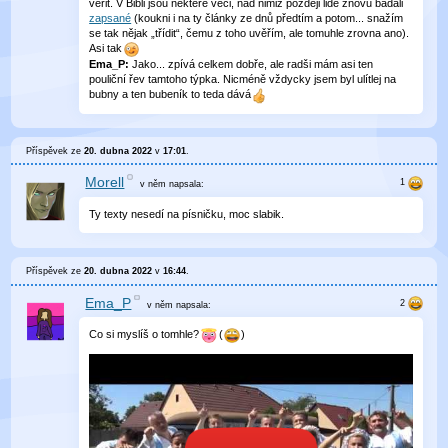
věřit. V Bibli jsou některé věci, nad nimiž později lidé znovu bádali
zapsané
(koukni i na ty články ze dnů předtím a potom... snažím
se tak nějak „třídit“, čemu z toho uvěřím, ale tomuhle zrovna ano).
Asi tak
Ema_P:
Jako... zpívá celkem dobře, ale radši mám asi ten
pouliční řev tamtoho týpka. Nicméně vždycky jsem byl ulítlej na
bubny a ten bubeník to teda dává
Příspěvek ze
20. dubna 2022
v
17:01
.
Morell
v něm
napsala:
Ty texty nesedí na písničku, moc slabik.
Příspěvek ze
20. dubna 2022
v
16:44
.
Ema_P
v něm
napsala:
Co si myslíš o tomhle?
(
)