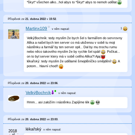
*škyt* všechen alko...hol abys to *škyt* abys to nemoh udělat
Příspěvek ze
21. dubna 2022
v
15:52
.
Martinx109
v něm
napsal:
VelkýBochník: tedy myslím že bych šel s farmářem do servrovny
Alíka a našel bych ten server co má uloženou v sobě tu moji
nástěnku a farmář by ten server opil... Dal by mu trochu rumu
nebo něco takového myslím že by rychle šel spát!
Počkat...
on to byl server ktery má v sobě celího Alíka?! Ajaj
lékařský: tedy myslím že udělamé šmejděníčko smějdění!
A
potom... hlavní chod!!
Příspěvek ze
20. dubna 2022
ve
23:06
.
VelkýBochník
v něm
napsal:
Hmm... asi založím i nástěnku Zapíjíme lék
Příspěvek ze
20. dubna 2022
ve
23:03
.
lékařský
v něm
napsal: