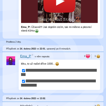
Ema_P:
Úžasné!!! Jak dojetím slzím, tak mi měkne a plesniví
slaná kůrka
Prodleva 2 dny.
Příspěvek ze
24. dubna 2022
ve
22:01
, upravený
po 8 minutách
.
Ema_P
v něm
napsala:
léku, to už našel dříve 1000...
Příspěvek ze
24. dubna 2022
ve
13:02
.