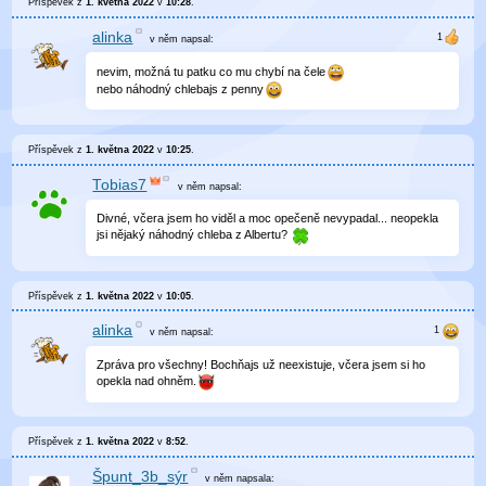
Příspěvek z
1. května 2022
v
10:28
.
alinka
v něm
napsal:
nevim, možná tu patku co mu chybí na čele
nebo náhodný chlebajs z penny
Příspěvek z
1. května 2022
v
10:25
.
Tobias7
v něm
napsal:
Divné, včera jsem ho viděl a moc opečeně nevypadal... neopekla
jsi nějaký náhodný chleba z Albertu?
Příspěvek z
1. května 2022
v
10:05
.
alinka
v něm
napsal:
Zpráva pro všechny! Bochňajs už neexistuje, včera jsem si ho
opekla nad ohněm.
Příspěvek z
1. května 2022
v
8:52
.
Špunt_3b_sýr
v něm
napsala: