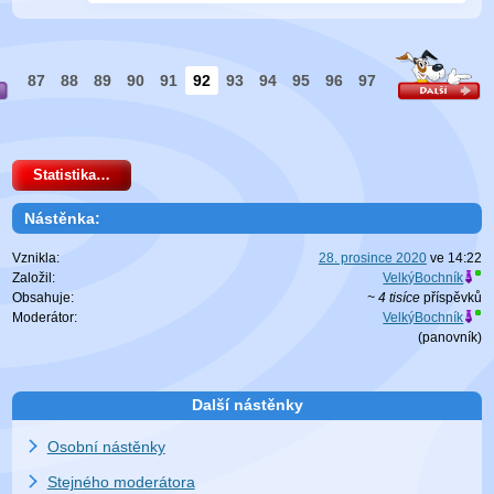
87
88
89
90
91
92
93
94
95
96
97
Statistika…
Nástěnka:
Vznikla:
28. prosince 2020
ve
14:22
Založil:
VelkýBochník
Obsahuje:
~ 4 tisíce
příspěvků
Moderátor:
VelkýBochník
(
panovník
)
Další nástěnky
Osobní nástěnky
Stejného moderátora