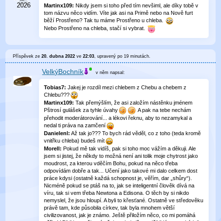
Martinx109:
Nikdy jsem si toho před tím nevšiml, ale díky tobě v
tom názvu něco vidím. Víte jak asi na Primě nebo na Nově furt
běží Prostřeno? Tak tu máme Prostřeno u chleba.
Nebo Prostřeno na chleba, stačí si vybrat.
Příspěvek ze
20. dubna 2022
ve
22:03
, upravený
po 19 minutách
.
VelkýBochník
v něm
napsal:
Tobias7:
Jakej je rozdíl mezi chlebem z Chebu a chebem z
Chlebu???
Martinx109:
Tak přemýšlím, že asi založím nástěnku jménem
Pštrosí gulášek za tyhle úvahy
A pak na tebe nechám
přehodit moderátorování... a lékovi řeknu, aby to nezamykal a
nedal ti práva na zamčení
Danielenl:
Až tak jo??? To bych rád věděl, co z toho (teda kromě
vnitřku chleba) budeš mít
Morell:
Pokud mě tak vidíš, pak si toho moc vážím a děkuji. Ale
jsem si jistej, že někdy to možná není ani tolik moje chytrost jako
moudrost, za kterou vděčím Bohu, pokud na něco třeba
odpovídám dobře a tak... Učení jako takové mi dalo celkem dost
práce kdysi (ostatně každá schopnost je, věřím, dar „shůry“).
Nicméně pokud se ptáš na to, jak se inteligentní člověk dívá na
víru, tak si vem třeba Newtona a Edisona. O těch by si nikdo
nemyslel, že jsou hloupí. A byli to křesťané. Ostatně ve středověku
právě tam, kde působila církev, tak byla mnohem větší
civilizovanost, jak je známo. Ještě přiložím něco, co mi pomáhá