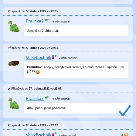
Příspěvek ze
27. dubna 2022
ve
22:15
.
Pralinka2
v něm
napsal:
Jojo, dobrý. Jdu spát.
Příspěvek ze
27. dubna 2022
ve
22:11
.
VelkýBochník
v něm
napsal:
Pralinka2:
Ahojky, odfajfkoval jsem ti, že máš tento cíl splněn. Jak
je???
Příspěvek ze
27. dubna 2022
ve
22:07
.
Pralinka2
v něm
napsal:
Ahoj, přišel jsem pozdravit.
Příspěvek ze
27. dubna 2022
ve
22:02
.
VelkýBochník
v něm
napsal: