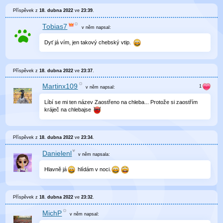
Příspěvek z
18. dubna 2022
ve
23:39
.
Tobias7
v něm
napsal:
Dyť já vím, jen takový chebský vtip.
Příspěvek z
18. dubna 2022
ve
23:37
.
Martinx109
v něm
napsal:
Líbí se mi ten název Zaostřeno na chleba... Protože si zaostřím
kráječ na chlebajse
Příspěvek z
18. dubna 2022
ve
23:34
.
Danielenl
v něm
napsala:
Hlavně já
hlídám v noci.
Příspěvek z
18. dubna 2022
ve
23:32
.
MichP
v něm
napsal: