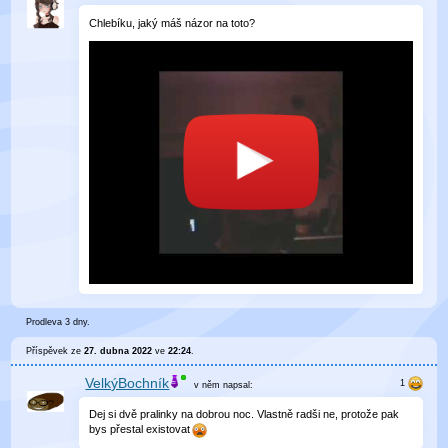
Chlebíku, jaký máš názor na toto?
Prodleva 3 dny.
Příspěvek ze
27. dubna 2022
ve
22:24
.
VelkýBochník
v něm
napsal:
Dej si dvě pralinky na dobrou noc. Vlastně radši ne, protože pak
bys přestal existovat