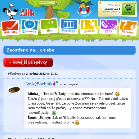
Výhody účtu
Založit nový účet
Zapomenuté heslo?
Přihlásit
ry
N
ástěnky
H
outěže
V
tipy
K
lubovna
S
P
líkoviny
oradna
A
Zaostřeno na... chleba
« Novější příspěvky
Příspěvek ze
2. května 2022
ve
21:41
.
VelkýBochník
v něm
napsal:
Alinka_
a
Tobias7:
Tady se to dezinformacemi jen hemží
Takže já jsem prej přestal existovat jo??? No... Tob mě viděl, takže
tu asi budu. Ale je fakt, že po té Zoo jsem se skvěle prošel, takže
jsem možná spíše prošlej. Ty zelené maskáče tomu
nasvědčovaly...
Špunt_3b_sýr:
Jak to říká tolikrát za sebou, tak není moc
přesvědčivej... naštěstí pro mě