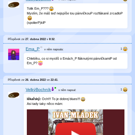
Tolik Em_P???
Myslím, že máš teď nejspíše tou pánvičkouP rozflákané zrcadloP
(spolierP)klP
Příspěvek ze
27. dubna 2022
v
8:32
.
Ema_P
v něm
napsala:
Chlebíku, co si myslíš o Emách_P fláknutými pánvičkamiP od
Em_P?
Příspěvek ze
26. dubna 2022
ve
22:41
.
VelkýBochník
v něm
napsal:
lékařský:
Och!!! To je dobrej blues!!!
Asi tady taky něco mám: