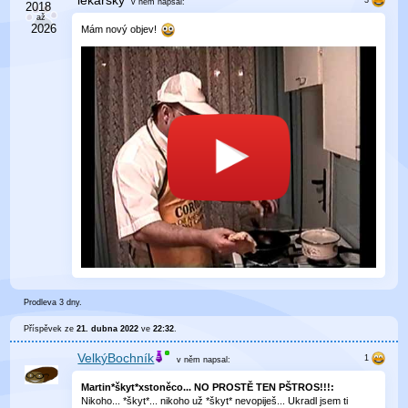
lékařský
v něm
napsal:
Mám nový objev!
Prodleva 3 dny.
Příspěvek ze
21. dubna 2022
ve
22:32
.
VelkýBochník
v něm
napsal:
Martin*škyt*xstoněco... NO PROSTĚ TEN PŠTROS!!!:
Nikoho... *škyt*... nikoho už *škyt* nevopiješ... Ukradl jsem ti