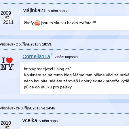
Májinka21
v něm
napsal:
žirafy
jsou to skutku hezká zvířata!!!!
Příspěvek z
5. října 2010
v
18:59
.
Cornelia11a
v něm
napsala:
http://prodejveci1.blog.cz/
Koukněte se na tento blog.Máme tam pěkné věci za nízké
něco koupíte,uděláte zárověň i dobrý skutek,protože vyd
půjde do útulku pro pejsky.
Příspěvek ze
3. října 2010
ve
14:46
.
vcelka
v něm
napsal: