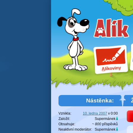
líkoviny
A
Nástěnka:
Vznikla:
10. ledna 2007
v
0:00
Založil:
Supermánek
Obsahuje:
~ 800
příspěvků
Neaktivní moderátor:
Supermánek