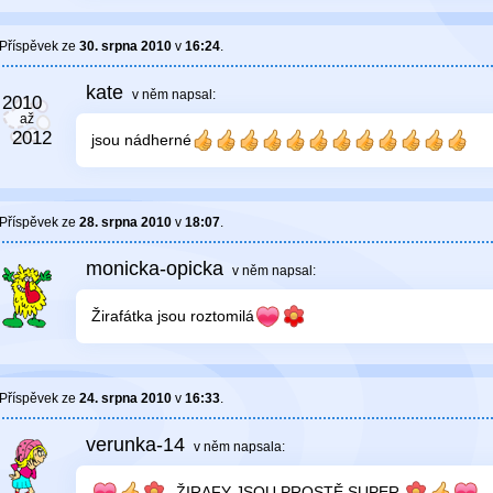
Příspěvek ze
30. srpna 2010
v
16:24
.
kate
v něm
napsal:
jsou nádherné
Příspěvek ze
28. srpna 2010
v
18:07
.
monicka-opicka
v něm
napsal:
Žirafátka jsou roztomilá
Příspěvek ze
24. srpna 2010
v
16:33
.
verunka-14
v něm
napsala:
ŽIRAFY JSOU PROSTĚ SUPER