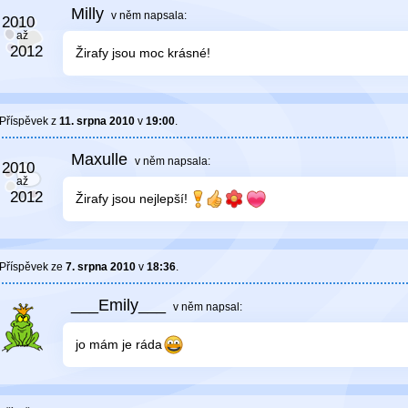
Milly
v něm
napsala:
Žirafy jsou moc krásné!
Příspěvek z
11. srpna 2010
v
19:00
.
Maxulle
v něm
napsala:
Žirafy jsou nejlepší!
Příspěvek ze
7. srpna 2010
v
18:36
.
___Emily___
v něm
napsal:
jo mám je ráda