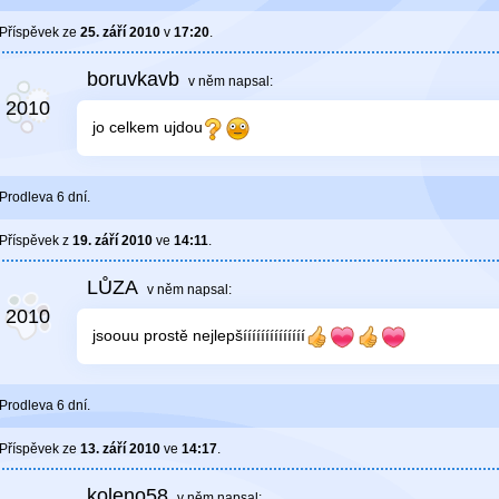
Příspěvek ze
25. září 2010
v
17:20
.
boruvkavb
v něm
napsal:
jo celkem ujdou
Prodleva 6 dní.
Příspěvek z
19. září 2010
ve
14:11
.
LŮZA
v něm
napsal:
jsoouu prostě nejlepšíííííííííííííí
Prodleva 6 dní.
Příspěvek ze
13. září 2010
ve
14:17
.
koleno58
v něm
napsal: