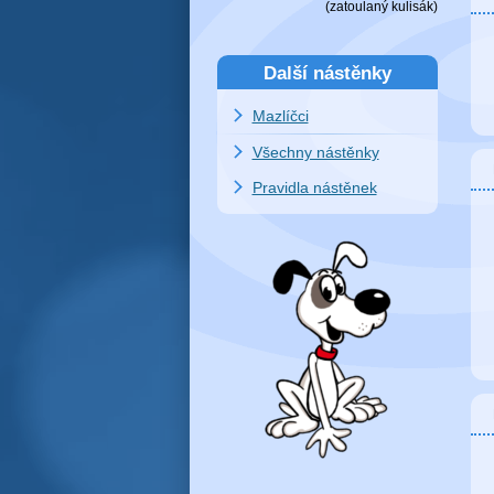
(zatoulaný
kulisák
)
Další nástěnky
Mazlíčci
Všechny nástěnky
Pravidla nástěnek