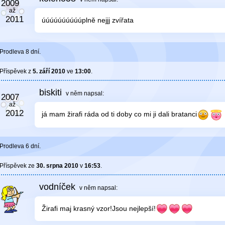
úúúúúúúúúúplně nejjj zvířata
Prodleva 8 dní.
Příspěvek z
5. září 2010
ve
13:00
.
biskiti
v něm
napsal:
já mam žirafi ráda od ti doby co mi ji dali bratanci
Prodleva 6 dní.
Příspěvek ze
30. srpna 2010
v
16:53
.
vodníček
v něm
napsal:
Žirafi maj krasný vzor!Jsou nejlepší!