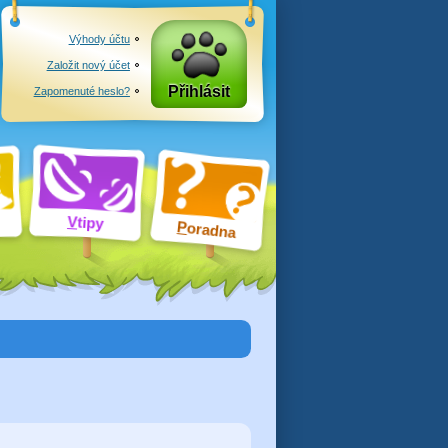
Výhody účtu
Založit nový účet
Přihlásit
Zapomenuté heslo?
V
tipy
P
oradna