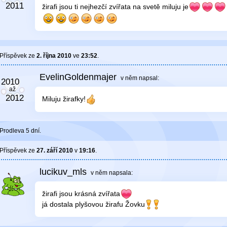
žirafi jsou ti nejhezčí zvířata na svetě miluju je
Příspěvek ze
2. října 2010
ve
23:52
.
EvelinGoldenmajer
v něm
napsal:
Miluju žirafky!
Prodleva 5 dní.
Příspěvek ze
27. září 2010
v
19:16
.
lucikuv_mls
v něm
napsala:
žirafi jsou krásná zvířata
já dostala plyšovou žirafu Žovku