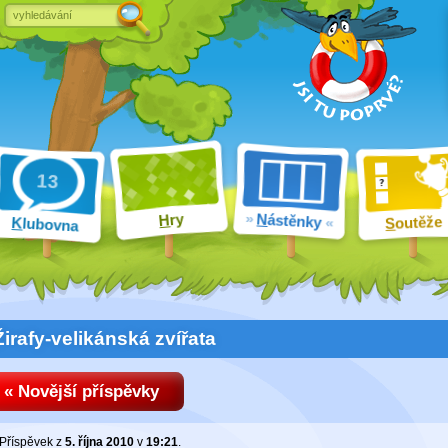
ry
N
ástěnky
H
outěže
K
lubovna
S
Žirafy-velikánská zvířata
« Novější příspěvky
Příspěvek z
5. října 2010
v
19:21
.