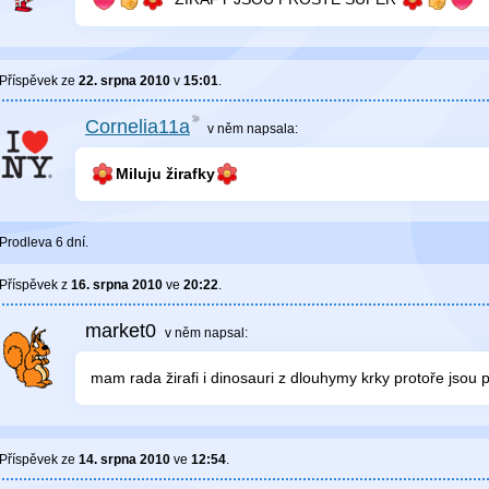
Příspěvek ze
22. srpna 2010
v
15:01
.
Cornelia11a
v něm
napsala:
Miluju žirafky
Prodleva 6 dní.
Příspěvek z
16. srpna 2010
ve
20:22
.
market0
v něm
napsal:
mam rada žirafi i dinosauri z dlouhymy krky protoře jsou 
Příspěvek ze
14. srpna 2010
ve
12:54
.