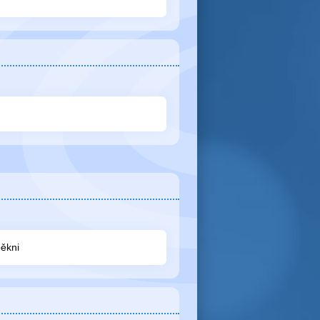
pěkni