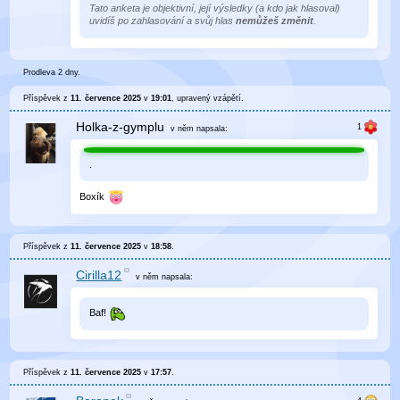
Tato anketa je objektivní, její výsledky (a kdo jak hlasoval)
uvidíš po zahlasování a svůj hlas
nemůžeš změnit
.
Prodleva 2 dny.
Příspěvek z
11. července 2025
v
19:01
, upravený
vzápětí
.
Holka-z-gymplu
v něm
napsala:
.
Boxík
Příspěvek z
11. července 2025
v
18:58
.
Cirilla12
v něm
napsala:
Baf!
Příspěvek z
11. července 2025
v
17:57
.