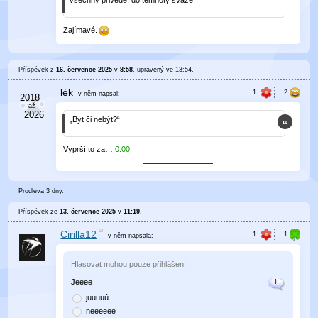
všechny přivede, do temnoty sváže.“
Zajímavé.
Příspěvek z
16. července 2025
v
8:58
, upravený ve
13:54
.
lék
v něm
napsal:
„Být či nebýt?“
Vyprší to za…
0
:
00
Prodleva 3 dny.
Příspěvek ze
13. července 2025
v
11:19
.
Cirilla12
v něm
napsala:
Hlasovat mohou pouze přihlášení.
Jeeee
juuuuú
neeeeee