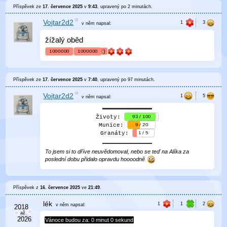
Příspěvek ze
17. července 2025
v
9:43
, upravený
po 2 minutách
.
Vojtar2d2
v něm
napsal:
žížalý oběd
:)
1000000
1000000
Příspěvek ze
17. července 2025
v
7:40
, upravený
po 97 minutách
.
Vojtar2d2
v něm
napsal:
Životy:
93 / 100
Munice:
9 / 20
Granáty:
1 / 5
To jsem si to dříve neuvědomoval, nebo se teď na Alíka za
poslední dobu přidalo opravdu hoooodně
Příspěvek z
16. července 2025
ve
21:49
.
lék
v něm
napsal:
Vánoce budou za:
0 minut
0 sekund