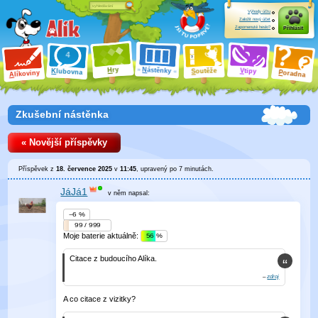
Výhody účtu
Založit nový účet
Zapomenuté heslo?
Přihlásit
ry
N
ástěnky
H
outěže
V
tipy
K
lubovna
S
P
líkoviny
oradna
A
Zkušební nástěnka
« Novější příspěvky
Příspěvek z
18. července 2025
v
11:45
, upravený
po 7 minutách
.
JáJá1
v něm
napsal:
−6 %
99 / 999
Moje baterie aktuálně:
56 %
Citace z budoucího Alíka.
–
zdroj
A co citace z vizitky?