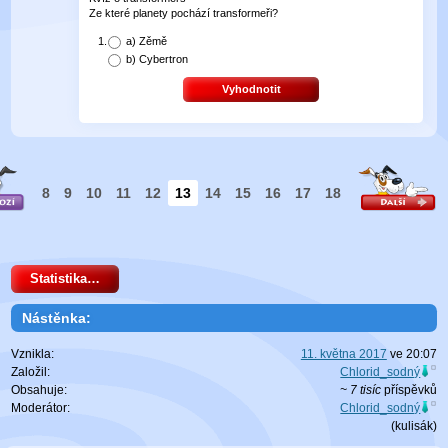
Ze které planety pochází transformeři?
a)
Zěmě
b)
Cybertron
Vyhodnotit
8
9
10
11
12
13
14
15
16
17
18
Statistika…
Nástěnka:
Vznikla:
11. května 2017
ve
20:07
Založil:
Chlorid_sodný
Obsahuje:
~ 7 tisíc
příspěvků
Moderátor:
Chlorid_sodný
(
kulisák
)