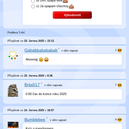
b)
Dort spapá tebe
c)
Já spapam všechny
Vyhodnotit
Prodleva 5 dní.
Příspěvek ze
25. června 2025
v
15:13
.
Gababbabababab
v něm
napsal:
Ahoooojj
Příspěvek ze
25. června 2025
v
8:38
.
Brita517
v něm
napsala:
0
:
00
čas do konce roku 2025
Příspěvek ze
24. června 2025
v
18:07
.
Bumblebee
v něm
napsal:
Kvíz o transformers