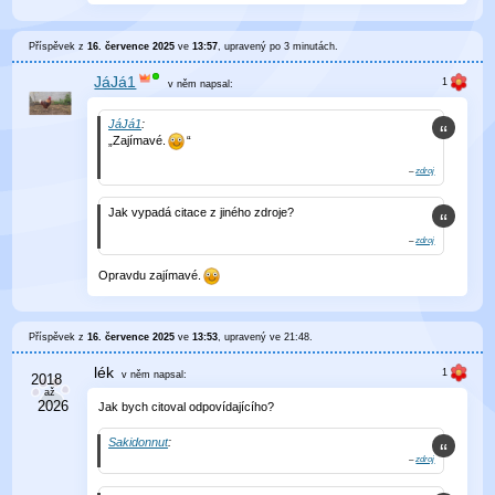
Příspěvek z
16. července 2025
ve
13:57
, upravený
po 3 minutách
.
JáJá1
v něm
napsal:
JáJá1
:
„Zajímavé.
“
–
zdroj
Jak vypadá citace z jiného zdroje?
–
zdroj
Opravdu zajímavé.
Příspěvek z
16. července 2025
ve
13:53
, upravený ve
21:48
.
lék
v něm
napsal:
Jak bych citoval odpovídajícího?
Sakidonnut
:
–
zdroj