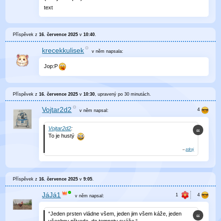
text
Příspěvek z
16. července 2025
v
10:40
.
krecekkulisek
v něm
napsala:
Jop:P
Příspěvek z
16. července 2025
v
10:30
, upravený
po 30 minutách
.
Vojtar2d2
v něm
napsal:
Vojtar2d2
:
To je hustý
–
zdroj
Příspěvek z
16. července 2025
v
9:05
.
JáJá1
v něm
napsal:
“Jeden prsten vládne všem, jeden jim všem káže, jeden