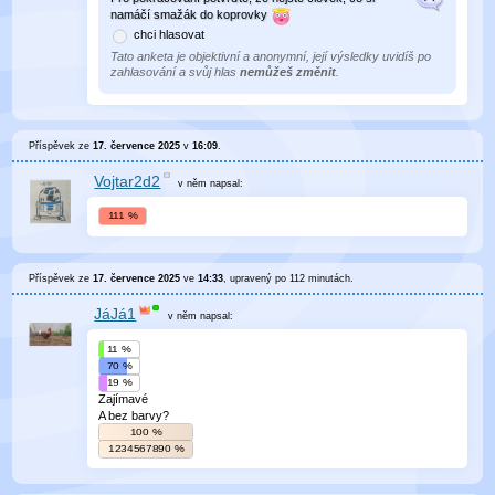
namáčí smažák do koprovky
chci hlasovat
Tato anketa je objektivní a anonymní, její výsledky uvidíš po
zahlasování a svůj hlas
nemůžeš změnit
.
Příspěvek ze
17. července 2025
v
16:09
.
Vojtar2d2
v něm
napsal:
111 %
Příspěvek ze
17. července 2025
ve
14:33
, upravený
po 112 minutách
.
JáJá1
v něm
napsal:
11 %
70 %
19 %
Zajímavé
A bez barvy?
100 %
1234567890 %