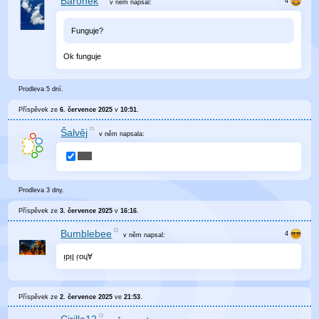
Baronek
v něm
napsal:
Funguje?
Ok funguje
Prodleva 5 dní.
Příspěvek ze
6. července 2025
v
10:51
.
Šalvěj
v něm
napsala:
Prodleva 3 dny.
Příspěvek ze
3. července 2025
v
16:16
.
Bumblebee
v něm
napsal:
ı̣pı̣ן ɾ̣oɥⱯ
Příspěvek ze
2. července 2025
ve
21:53
.