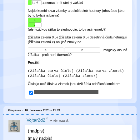
a nemusí mít stejný základ
1 / 4
Nejde kombinovat zlomky a celočíselné hodnoty (chová se jako
by to byla jiná barva)
6
3
(ale fyzickou šířku to sjednocuje, to by asi nemělo?)
(žížalka zelená 0.5) (žížalka zelená 0,5) desetinná čísla nefungují
(žížalka zelená x) ani jiné znaky ne
- magicky dlouhá
1
2
žížalka - proč není červená?
Použití:
(žížalka barva číslo) (žížalka barva zlomek)
(žížalka číslo) (žížalka zlomek)
Číslo je celé číslo a zlomek jsou dvě čísla oddělená lomítkem.
Příspěvek z
16. července 2025
v
11:09
.
Vojtar2d2
v něm
napsal:
(nadpis)
(malý nadpis)