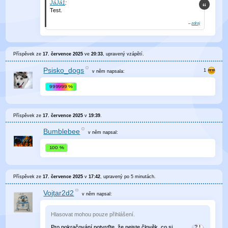
JáJá1
:
Test.
–
zdroj
Příspěvek ze
17. července 2025
ve
20:33
, upravený
vzápětí
.
Psisko_dogs
v něm
napsala:
999999 %
Příspěvek ze
17. července 2025
v
19:39
.
Bumblebee
v něm
napsal:
100 %
Příspěvek ze
17. července 2025
v
17:42
, upravený
po 5 minutách
.
Vojtar2d2
v něm
napsal:
Hlasovat mohou pouze přihlášení.
Pro pokračování potvrďte, že nejste člověk, co si