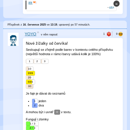
lék
:
–
zdroj
Příspěvek z
16. července 2025
ve
13:19
, upravený
po 57 minutách
.
YOYO
v něm
napsal:
Nové žížalky od červíka!
Seskupují se zřejmě podle barev v kontextu celého příspěvku
(největší hodnota v rámci barvy udává kolik je 100%)
1
2
3
10
999
20
666
30
Je fajn je dávat do seznamů
jeden
1
dva
2
A mohou být i uvnitř
v textu.
0
Fungují i zlomky
1 / 3
2 / 3