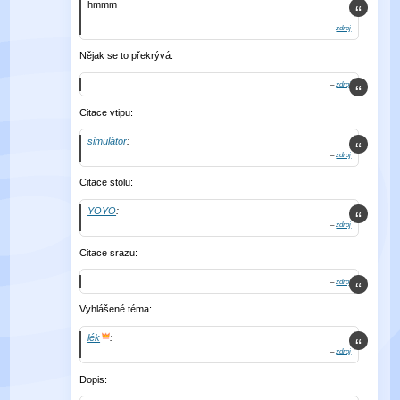
hmmm
–
zdroj
Nějak se to překrývá.
–
zdroj
Citace vtipu:
simulátor
:
–
zdroj
Citace stolu:
YOYO
:
–
zdroj
Citace srazu:
–
zdroj
Vyhlášené téma:
lék
:
–
zdroj
Dopis: