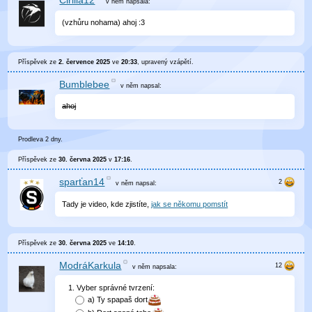
Cirilla12
v něm
napsala:
(vzhůru nohama) ahoj :3
Příspěvek ze
2. července 2025
ve
20:33
, upravený
vzápětí
.
Bumblebee
v něm
napsal:
ahoj
Prodleva 2 dny.
Příspěvek ze
30. června 2025
v
17:16
.
sparťan14
v něm
napsal:
Tady je video, kde zjistíte,
jak se někomu pomstít
Příspěvek ze
30. června 2025
ve
14:10
.
ModráKarkula
v něm
napsala:
Vyber správné tvrzení:
a)
Ty spapaš dort