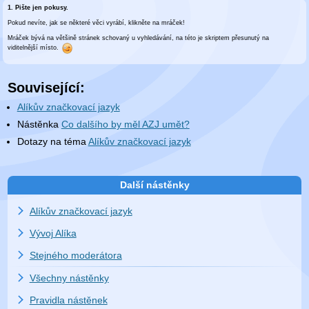
1. Pište jen pokusy.
Pokud nevíte, jak se některé věci vyrábí, klikněte na mráček!
Mráček bývá na většině stránek schovaný u vyhledávání, na této je skriptem přesunutý na
viditelnější místo.
Související:
Alíkův značkovací jazyk
Nástěnka
Co dalšího by měl AZJ umět?
Dotazy na téma
Alíkův značkovací jazyk
Další nástěnky
Alíkův značkovací jazyk
Vývoj Alíka
Stejného moderátora
Všechny nástěnky
Pravidla nástěnek