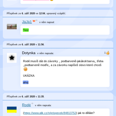
Příspěvek ze
6. září 2020
ve
12:04
, upravený
vzápětí
.
JáJá1
v něm
napsal:
Test
Příspěvek ze
6. září 2020
v
11:56
.
Dotynka
v něm
napsala:
Rodé:musíš dát do závorky ,, podbarveně-jakákoli barva,, třeba
,,podbarveně modře,, a za závorku napíšeš slovo které chceš
UKÁZKA:
ahoj
Příspěvek ze
6. září 2020
v
11:35
.
Rodé
v něm
napsala:
(
https://www.alik.cz/n/prispevek/84813752
) jak to děláte?