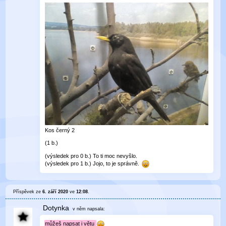
Kos černý 2
(1 b.)
(výsledek pro 0 b.) To ti moc nevyšlo.
(výsledek pro 1 b.) Jojo, to je správně.
Příspěvek ze
6. září 2020
ve
12:08
.
Dotynka
v něm
napsala:
můžeš napsat i větu