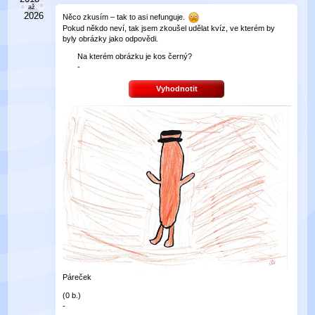
Něco zkusím – tak to asi nefunguje.
Pokud někdo neví, tak jsem zkoušel udělat kvíz, ve kterém by
byly obrázky jako odpovědi.
Na kterém obrázku je kos černý?
-
Vyhodnotit
Páreček
(0 b.)
-