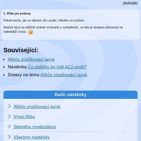
(
kulisák
)
1. Pište jen pokusy.
Pokud nevíte, jak se některé věci vyrábí, klikněte na mráček!
Mráček bývá na většině stránek schovaný u vyhledávání, na této je skriptem přesunutý na
viditelnější místo.
Související:
Alíkův značkovací jazyk
Nástěnka
Co dalšího by měl AZJ umět?
Dotazy na téma
Alíkův značkovací jazyk
Další nástěnky
Alíkův značkovací jazyk
Vývoj Alíka
Stejného moderátora
Všechny nástěnky