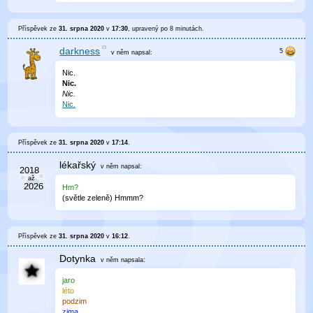
Příspěvek ze
31. srpna 2020
v
17:30
, upravený
po 8 minutách
.
darkness
v něm
napsal:
Nic.
Nic.
Nic.
Nic.
Příspěvek ze
31. srpna 2020
v
17:14
.
lékařský
v něm
napsal:
Hm?
(světle zeleně) Hmmm?
Příspěvek ze
31. srpna 2020
v
16:12
.
Dotynka
v něm
napsala:
jaro
léto
podzim
zima