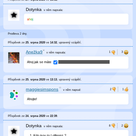
Dotynka
v něm
napsala:
a
h
o
j
Prodleva 2 dny.
Příspěvek ze
25. srpna 2020
ve
14:32
, upravený
vzápětí
.
Anežka9
v něm
napsala:
Ahoj jak se máte
Příspěvek ze
25. srpna 2020
ve
13:13
, upravený
vzápětí
.
maggiesimspons
v něm
napsal:
Ahojte!
Příspěvek ze
24. srpna 2020
ve
22:39
.
Dotynka
v něm
napsala:
Kdo jsou to Lollipopz ?