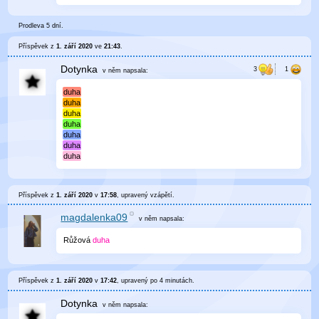
Prodleva 5 dní.
Příspěvek z
1. září 2020
ve
21:43
.
Dotynka
v něm
napsala:
duha
duha
duha
duha
duha
duha
duha
Příspěvek z
1. září 2020
v
17:58
, upravený
vzápětí
.
magdalenka09
v něm
napsala:
Růžová
duha
Příspěvek z
1. září 2020
v
17:42
, upravený
po 4 minutách
.
Dotynka
v něm
napsala: