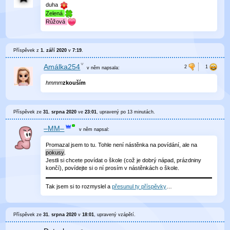
duha
Zelená
Růžová
Příspěvek z
1. září 2020
v
7:19
.
Amálka254
v něm
napsala:
hmmm
zkouším
Příspěvek ze
31. srpna 2020
ve
23:01
, upravený
po 13 minutách
.
–MM–
v něm
napsal:
Promazal jsem to tu. Tohle není nástěnka na povídání, ale na
pokusy
.
Jestli si chcete povídat o škole (což je dobrý nápad, prázdniny
končí), povídejte si o ní prosím v nástěnkách o škole.
Tak jsem si to rozmyslel a
přesunul ty příspěvky
…
Příspěvek ze
31. srpna 2020
v
18:01
, upravený
vzápětí
.