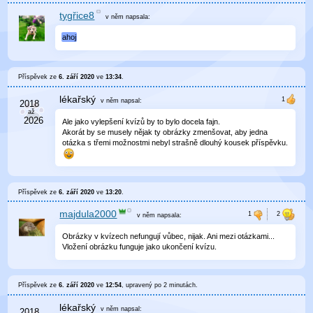
tygřice8
v něm
napsala:
ahoj
Příspěvek ze
6. září 2020
ve
13:34
.
lékařský
v něm
napsal:
Ale jako vylepšení kvízů by to bylo docela fajn.
Akorát by se musely nějak ty obrázky zmenšovat, aby jedna
otázka s třemi možnostmi nebyl strašně dlouhý kousek příspěvku.
Příspěvek ze
6. září 2020
ve
13:20
.
majdula2000
v něm
napsala:
Obrázky v kvízech nefungují vůbec, nijak. Ani mezi otázkami...
Vložení obrázku funguje jako ukončení kvízu.
Příspěvek ze
6. září 2020
ve
12:54
, upravený
po 2 minutách
.
lékařský
v něm
napsal: