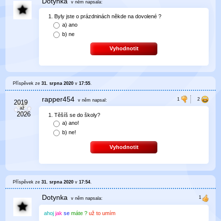
Dotynka
v něm
napsala:
Byly jste o prázdninách někde na dovolené ?
a)
ano
b)
ne
Vyhodnotit
Příspěvek ze
31. srpna 2020
v
17:55
.
rapper454
v něm
napsal:
Těšíš se do školy?
a)
ano!
b)
ne!
Vyhodnotit
Příspěvek ze
31. srpna 2020
v
17:54
.
Dotynka
v něm
napsala:
ahoj
jak
se
máte ?
už to umím