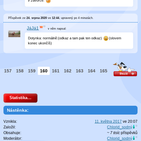
v závorce.
Příspěvek ze
24. srpna 2020
ve
12:44
, upravený
po 4 minutách
.
JáJá1
v něm
napsal:
Dotynka: normálně:(odkaz a tam pak ten odkaz)
(slovem
konec ukončíš)
157
158
159
160
161
162
163
164
165
Statistika…
Nástěnka:
Vznikla:
11. května 2017
ve
20:07
Založil:
Chlorid_sodný
Obsahuje:
~ 7 tisíc
příspěvků
Moderátor:
Chlorid_sodný