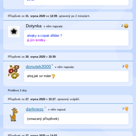
Příspěvek ze
31. srpna 2020
ve
12:09
, upravený
po 2 minutách
.
Dotynka
v něm
napsala:
ahojky a copak děláte ?
já jím lentilky
Příspěvek ze
30. srpna 2020
v
10:39
.
donutek3000
v něm
napsala:
ahoj
jak se
máte
Prodleva 3 dny.
Příspěvek ze
27. srpna 2020
v
15:27
, upravený
vzápětí
.
darkness
v něm
napsal:
(smazaný příspěvek)
Příspěvek ze
27. srpna 2020
ve
14:02
.