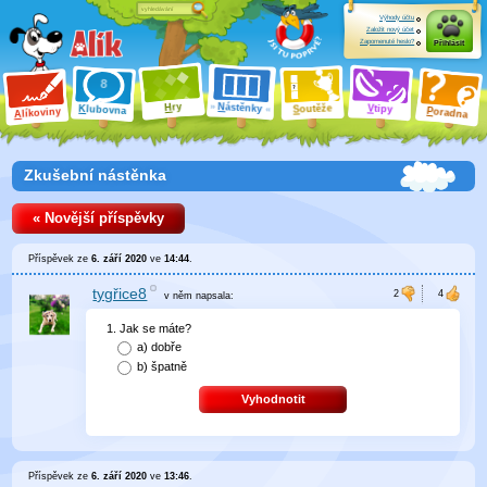
Výhody účtu
Založit nový účet
Zapomenuté heslo?
Přihlásit
ry
N
ástěnky
H
outěže
V
tipy
K
lubovna
S
P
líkoviny
oradna
A
Zkušební nástěnka
« Novější příspěvky
Příspěvek ze
6. září 2020
ve
14:44
.
tygřice8
v něm
napsala:
Jak se máte?
a)
dobře
b)
špatně
Vyhodnotit
Příspěvek ze
6. září 2020
ve
13:46
.