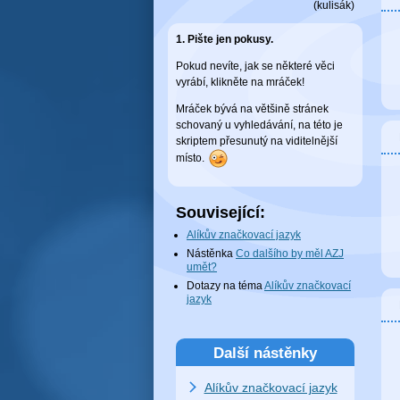
(
kulisák
)
1. Pište jen pokusy.
Pokud nevíte, jak se některé věci
vyrábí, klikněte na mráček!
Mráček bývá na většině stránek
schovaný u vyhledávání, na této je
skriptem přesunutý na viditelnější
místo.
Související:
Alíkův značkovací jazyk
Nástěnka
Co dalšího by měl AZJ
umět?
Dotazy na téma
Alíkův značkovací
jazyk
Další nástěnky
Alíkův značkovací jazyk