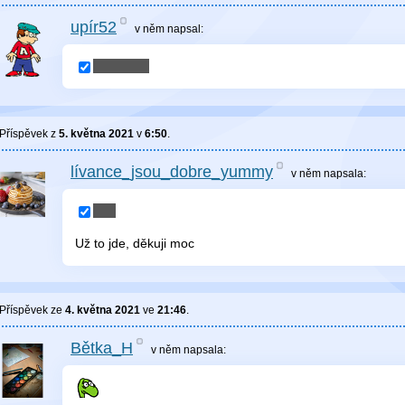
upír52
v něm
napsal:
Příspěvek z
5. května 2021
v
6:50
.
lívance_jsou_dobre_yummy
v něm
napsala:
Už to jde, děkuji moc
Příspěvek ze
4. května 2021
ve
21:46
.
Bětka_H
v něm
napsala: