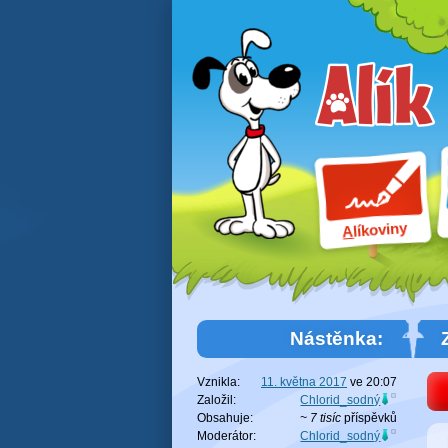
líkoviny
A
Nástěnka:
Vznikla:
11. května 2017
ve
20:07
Založil:
Chlorid_sodný
Obsahuje:
~ 7 tisíc
příspěvků
Moderátor:
Chlorid_sodný