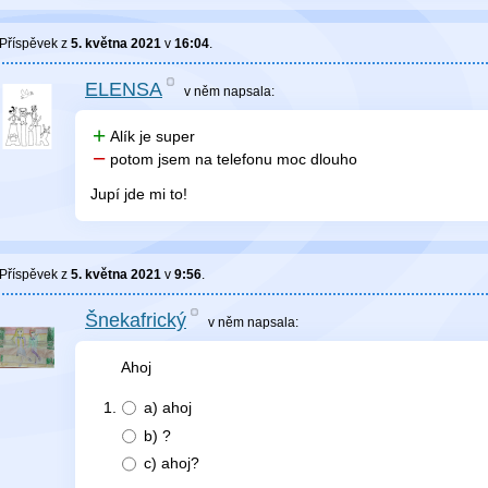
Příspěvek z
5. května 2021
v
16:04
.
ELENSA
v něm
napsala:
Alík je super
potom jsem na telefonu moc dlouho
Jupí jde mi to!
Příspěvek z
5. května 2021
v
9:56
.
Šnekafrický
v něm
napsala:
Ahoj
a)
ahoj
b)
?
c)
ahoj?