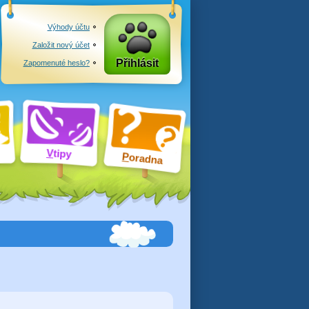
Výhody účtu
Založit nový účet
Přihlásit
Zapomenuté heslo?
V
tipy
P
oradna