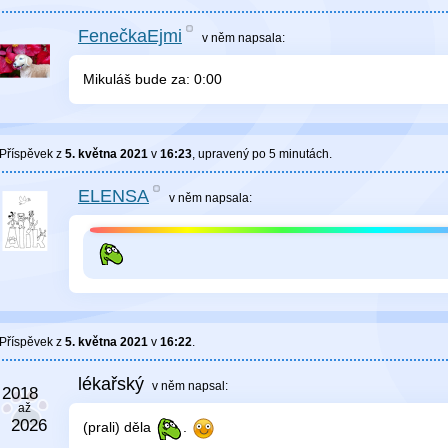
FenečkaEjmi
v něm
napsala:
Mikuláš bude za:
0
:
00
Příspěvek z
5. května 2021
v
16:23
, upravený
po 5 minutách
.
ELENSA
v něm
napsala:
Příspěvek z
5. května 2021
v
16:22
.
lékařský
v něm
napsal:
(prali) děla
.