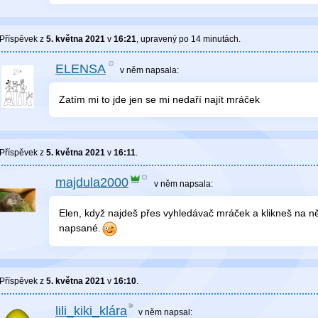
Příspěvek z
5. května 2021
v
16:21
, upravený
po 14 minutách
.
ELENSA
v něm
napsala:
Zatím mi to jde jen se mi nedaří najít mráček
Příspěvek z
5. května 2021
v
16:11
.
majdula2000
v něm
napsala:
Elen, když najdeš přes vyhledávač mráček a klikneš na něj,
napsané.
Příspěvek z
5. května 2021
v
16:10
.
lili_kiki_klára
v něm
napsal: