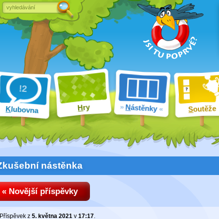
ry
N
ástěnky
H
outěže
K
lubovna
S
Zkušební nástěnka
« Novější příspěvky
Příspěvek z
5. května 2021
v
17:17
.