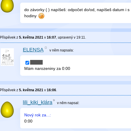
do závorky ( ) napíšeš: odpočet do/od, napíšeš datum i 
hodiny
Příspěvek z
5. května 2021
v
16:07
, upravený v
19:11
.
ELENSA
v něm
napsala:
Mám narozeniny za
0
:
00
Příspěvek z
5. května 2021
v
16:06
.
lili_kiki_klára
v něm
napsal:
Nový rok za...:
0
:
00