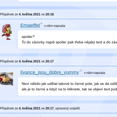
Příspěvek ze
4. května 2021
ve
20:18
.
Emaeiffel
v něm
napsala:
spoiler?
To do závorky napiš spoiler pak třeba nějaký text a do zá
Příspěvek ze
4. května 2021
ve
20:17
.
lívance_jsou_dobre_yummy
v něm
napsala:
Neví někdo jak udělat takové to černé pole, jak se dá odš
ale je to černé a když na to kliknete, tak se objeví text p
Příspěvek ze
4. května 2021
ve
20:17
, upravený
vzápětí
.