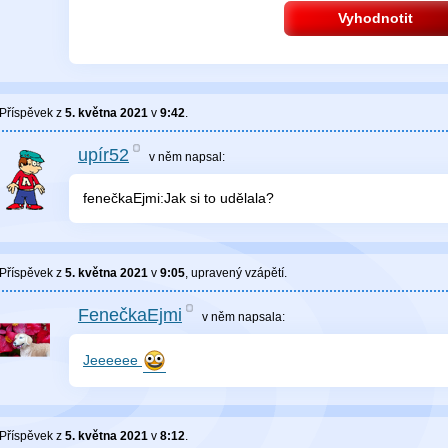
Vyhodnotit
Příspěvek z
5. května 2021
v
9:42
.
upír52
v něm
napsal:
fenečkaEjmi:Jak si to udělala?
Příspěvek z
5. května 2021
v
9:05
, upravený
vzápětí
.
FenečkaEjmi
v něm
napsala:
Jeeeeee
Příspěvek z
5. května 2021
v
8:12
.