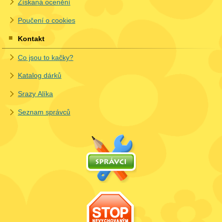
Získaná ocenění
Poučení o cookies
Kontakt
Co jsou to kačky?
Katalog dárků
Srazy Alíka
Seznam správců