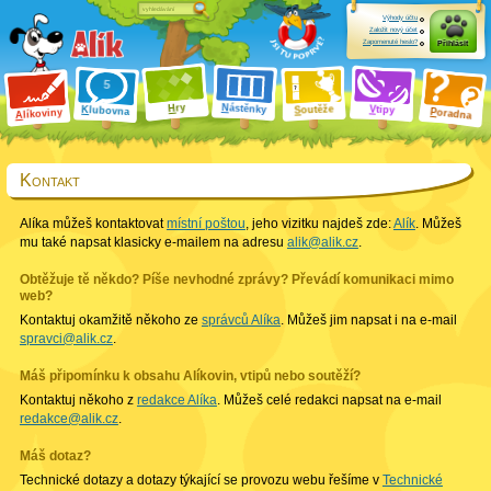
Výhody účtu
Založit nový účet
Zapomenuté heslo?
Přihlásit
ry
N
ástěnky
H
outěže
V
tipy
K
lubovna
S
P
líkoviny
oradna
A
Kontakt
Alíka můžeš kontaktovat
místní poštou
, jeho vizitku najdeš zde:
Alík
. Můžeš
mu také napsat klasicky e-mailem na adresu
alik@alik.cz
.
Obtěžuje tě někdo? Píše nevhodné zprávy? Převádí komunikaci mimo
web?
Kontaktuj okamžitě někoho ze
správců Alíka
. Můžeš jim napsat i na e-mail
spravci@alik.cz
.
Máš připomínku k obsahu Alíkovin, vtipů nebo soutěží?
Kontaktuj někoho z
redakce Alíka
. Můžeš celé redakci napsat na e-mail
redakce@alik.cz
.
Máš dotaz?
Technické dotazy a dotazy týkající se provozu webu řešíme v
Technické