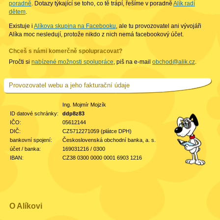
poradně
. Dotazy týkající se toho, co tě trápí, řešíme v poradně
Alík radí
dětem
.
Existuje i
Alíkova skupina na Facebooku
, ale tu provozovatel ani vývojáři
Alíka moc nesledují, protože nikdo z nich nemá facebookový účet.
Chceš s námi komerčně spolupracovat?
Pročti si
nabízené možnosti spolupráce
, piš na e-mail
obchod@alik.cz
.
Provozovatel webu a jeho fakturační údaje
Ing. Mojmír Mojzík
ID datové schránky:
ddp8z83
IČO:
05612144
DIČ:
CZ5712271059 (plátce DPH)
bankovní spojení:
Československá obchodní banka, a. s.
účet / banka:
169031216 / 0300
IBAN:
CZ38 0300 0000 0001 6903 1216
O Alíkovi