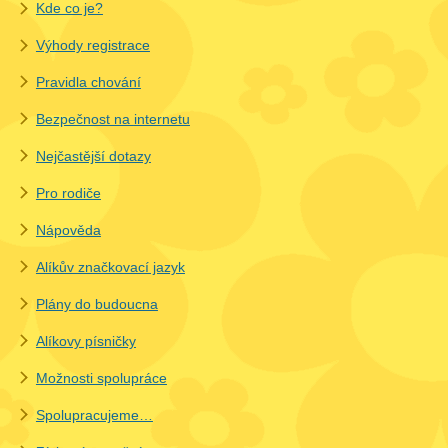
Kde co je?
Výhody registrace
Pravidla chování
Bezpečnost na
inter
netu
Nejčastější dotazy
Pro rodiče
Nápověda
Alíkův značkovací jazyk
Plány do budoucna
Alíkovy písničky
Možnosti spolupráce
Spolupracujeme…