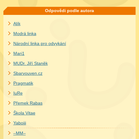
Odpovědi podle autora
Alík
Modrá linka
Národní linka pro odvykání
Mari1
MUDr. Jiří Staněk
Sbarvouven.cz
Pragmatik
IuRe
Přemek Rabas
Škola Vitae
Yaboiii
–MM–