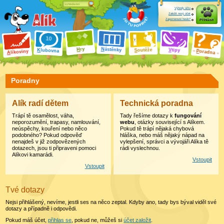
Výhody účtu
Založit nový účet
Zapomenuté heslo?
Přihlásit
ry
N
ástěnky
H
outěže
V
tipy
K
lubovna
S
P
líkoviny
oradna
A
Poradny
Alík radí dětem
Technická poradna
Trápí tě osamělost, váha,
Tady řešíme dotazy k
fungování
neporozumění, trapasy, namlouvání,
webu
, otázky související s Alíkem.
neúspěchy, kouření nebo něco
Pokud tě trápí nějaká chybová
podobného? Pokud odpověď
hláška, nebo máš nějaký nápad na
nenajdeš v již zodpovězených
vylepšení, správci a vývojáři Alíka tě
dotazech, jsou ti připraveni pomoci
rádi vyslechnou.
Alíkovi kamarádi.
Vstoupit
Vstoupit
Tvé dotazy
Nejsi přihlášený, nevíme, jestli ses na něco zeptal. Kdyby ano, tady bys býval viděl své
dotazy a případně i odpovědi.
Pokud máš účet,
přihlas se
, pokud ne, můžeš si
účet založit
.