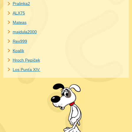
Pralinka2
ALX75
Mateas
majdula2000
Rex999
Koalík
Hroch Pepíček
Los Punťa XIV.