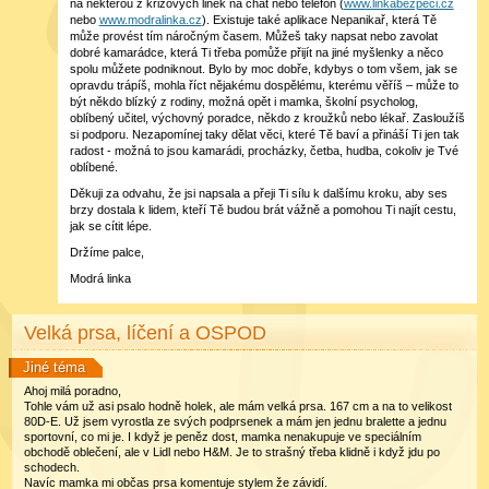
na některou z krizových linek na chat nebo telefon (
www.linkabezpeci.cz
nebo
www.modralinka.cz
). Existuje také aplikace Nepanikař, která Tě
může provést tím náročným časem. Můžeš taky napsat nebo zavolat
dobré kamarádce, která Ti třeba pomůže přijít na jiné myšlenky a něco
spolu můžete podniknout. Bylo by moc dobře, kdybys o tom všem, jak se
opravdu trápíš, mohla říct nějakému dospělému, kterému věříš – může to
být někdo blízký z rodiny, možná opět i mamka, školní psycholog,
oblíbený učitel, výchovný poradce, někdo z kroužků nebo lékař. Zasloužíš
si podporu. Nezapomínej taky dělat věci, které Tě baví a přináší Ti jen tak
radost - možná to jsou kamarádi, procházky, četba, hudba, cokoliv je Tvé
oblíbené.
Děkuji za odvahu, že jsi napsala a přeji Ti sílu k dalšímu kroku, aby ses
brzy dostala k lidem, kteří Tě budou brát vážně a pomohou Ti najít cestu,
jak se cítit lépe.
Držíme palce,
Modrá linka
Velká prsa, líčení a OSPOD
Jiné téma
Ahoj milá poradno,
Tohle vám už asi psalo hodně holek, ale mám velká prsa. 167 cm a na to velikost
80D-E. Už jsem vyrostla ze svých podprsenek a mám jen jednu bralette a jednu
sportovní, co mi je. I když je peněz dost, mamka nenakupuje ve speciálním
obchodě oblečení, ale v Lidl nebo H&M. Je to strašný třeba klidně i když jdu po
schodech.
Navíc mamka mi občas prsa komentuje stylem že závidí.