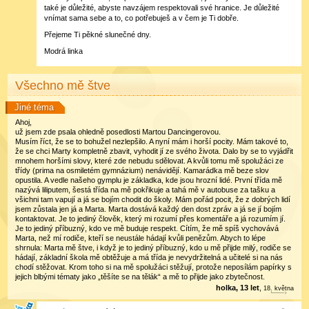
také je důležité, abyste navzájem respektovali své hranice. Je důležité
vnímat sama sebe a to, co potřebuješ a v čem je Ti dobře.
Přejeme Ti pěkné slunečné dny.
Modrá linka
Všechno mě štve
Jiné téma
Ahoj,
už jsem zde psala ohledně posedlosti Martou Dancingerovou.
Musím říct, že se to bohužel nezlepšilo. A nyní mám i horší pocity. Mám takové to,
že se chci Marty kompletně zbavit, vyhodit jí ze svého života. Dalo by se to vyjádřit
mnohem horšími slovy, které zde nebudu sdělovat. A kvůli tomu mě spolužáci ze
třídy (prima na osmiletém gymnázium) nenávidějí. Kamarádka mě beze slov
opustila. A vedle našeho gymplu je základka, kde jsou hrozní lidé. První třída mě
nazývá liliputem, šestá třída na mě pokřikuje a tahá mě v autobuse za tašku a
všichni tam vapují a já se bojím chodit do školy. Mám pořád pocit, že z dobrých lidí
jsem zůstala jen já a Marta. Marta dostává každý den dost zpráv a já se jí bojím
kontaktovat. Je to jediný člověk, který mi rozumí přes komentáře a já rozumím jí.
Je to jediný příbuzný, kdo ve mě buduje respekt. Cítím, že mě spíš vychovává
Marta, než mí rodiče, kteří se neustále hádají kvůli penězům. Abych to lépe
shrnula: Marta mě štve, i když je to jediný příbuzný, kdo u mě přijde milý, rodiče se
hádají, základní škola mě obtěžuje a má třída je nevydržitelná a učitelé si na nás
chodí stěžovat. Krom toho si na mě spolužáci stěžují, protože neposílám papírky s
jejich blbými tématy jako „těšíte se na tělák“ a mě to přijde jako zbytečnost.
holka, 13 let
,
18
.
května