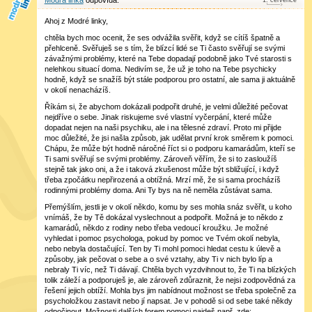
Modrá linka
1
.
července
Ahoj z Modré linky,
chtěla bych moc ocenit, že ses odvážila svěřit, když se cítíš špatně a
přehlceně. Svěřuješ se s tím, že blízcí lidé se Ti často svěřují se svými
závažnými problémy, které na Tebe dopadají podobně jako Tvé starosti s
nelehkou situací doma. Nedivím se, že už je toho na Tebe psychicky
hodně, když se snažíš být stále podporou pro ostatní, ale sama ji aktuálně
v okolí nenacházíš.
Říkám si, že abychom dokázali podpořit druhé, je velmi důležité pečovat
nejdříve o sebe. Jinak riskujeme své vlastní vyčerpání, které může
dopadat nejen na naši psychiku, ale i na tělesné zdraví. Proto mi přijde
moc důležité, že jsi našla způsob, jak udělat první krok směrem k pomoci.
Chápu, že může být hodně náročné říct si o podporu kamarádům, kteří se
Ti sami svěřují se svými problémy. Zároveň věřím, že si to zasloužíš
stejně tak jako oni, a že i taková zkušenost může být sbližující, i když
třeba zpočátku nepřirozená a obtížná. Mrzí mě, že si sama procházíš
rodinnými problémy doma. Ani Ty bys na ně neměla zůstávat sama.
Přemýšlím, jestli je v okolí někdo, komu by ses mohla snáz svěřit, u koho
vnímáš, že by Tě dokázal vyslechnout a podpořit. Možná je to někdo z
kamarádů, někdo z rodiny nebo třeba vedoucí kroužku. Je možné
vyhledat i pomoc psychologa, pokud by pomoc ve Tvém okolí nebyla,
nebo nebyla dostačující. Ten by Ti mohl pomoci hledat cestu k úlevě a
způsoby, jak pečovat o sebe a o své vztahy, aby Ti v nich bylo líp a
nebraly Ti víc, než Ti dávají. Chtěla bych vyzdvihnout to, že Ti na blízkých
tolik záleží a podporuješ je, ale zároveň zdůraznit, že nejsi zodpovědná za
řešení jejich obtíží. Mohla bys jim nabídnout možnost se třeba společně za
psycholožkou zastavit nebo jí napsat. Je v pohodě si od sebe také někdy
odpočinout. Možnosti dalších forem pomoci najdeš např. zde: