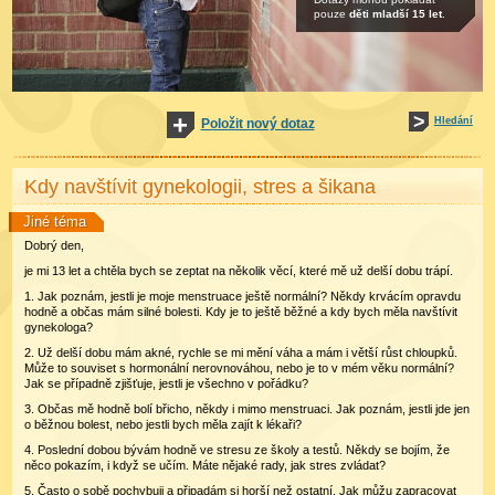
pouze
děti mladší 15 let
.
Hledání
Položit nový dotaz
Kdy navštívit gynekologii, stres a šikana
Jiné téma
Dobrý den,
je mi 13 let a chtěla bych se zeptat na několik věcí, které mě už delší dobu trápí.
1. Jak poznám, jestli je moje menstruace ještě normální? Někdy krvácím opravdu
hodně a občas mám silné bolesti. Kdy je to ještě běžné a kdy bych měla navštívit
gynekologa?
2. Už delší dobu mám akné, rychle se mi mění váha a mám i větší růst chloupků.
Může to souviset s hormonální nerovnováhou, nebo je to v mém věku normální?
Jak se případně zjišťuje, jestli je všechno v pořádku?
3. Občas mě hodně bolí břicho, někdy i mimo menstruaci. Jak poznám, jestli jde jen
o běžnou bolest, nebo jestli bych měla zajít k lékaři?
4. Poslední dobou bývám hodně ve stresu ze školy a testů. Někdy se bojím, že
něco pokazím, i když se učím. Máte nějaké rady, jak stres zvládat?
5. Často o sobě pochybuji a připadám si horší než ostatní. Jak můžu zapracovat