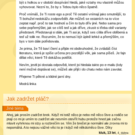
být s holkou a v období dospívání hledá, jaké vztahy mu vlastně můžou
vyhovovat. Nezní to, že by s Tebou bylo něco špatně.
Proč vnímáš, že Ti roste ego a proč Tě ostatní vnímají jako smutnější, to
Ti bohužel nedokážu zodpovědět. Ale můžeš se ostatních na to více
zeptat např. proč to tak hodnotí a čím to bylo dřív jiné. Nebo sama pro
sebe popřemýšlet, jak se cítíš teď a jak dříve, zkusit si třeba obě varianty
představit. Představuji si dále, jak Ti asi je, když ses cítila dříve oblíbená a
teď už tolik ne. Rozumím, že to nemusí být úplně lehké a přemýšlím, co
bys v tom dále potřebovala.
Je prima, že Tě baví čtení a přijde mi obdivuhodné, že zvládáš číst
literaturu, která je spíše určena pro pozdější věk, jak sama píšeš. Je fajn
dělat věci, které Tě dokážou potěšit.
Nevím, jestli jsi dostala odpovědi, které jsi hledala takto po e-mailu (kdy
není možné doptávat se), můžeš ale přijít i do chatu nebo nám zavolat.
Přejeme Ti pěkné a klidné jarní dny.
Modrá linka
Jak zadržet pláč?
Jiné téma
Ahoj, jak prosím zadržet brek. Když mi totiž něco je nebo mě něco štve a rodiče se
ptají co mi je umím to zadržet ale nesmím otevřít hubu protože hned jak začnu
mluvit vyhrknou mi slzy a rozbrečím se. Vím že brečet je normální ale zrovna mi to
nepomáhá. A to nejsou vážné věci to je i když mě někdo/něco štve. Díky
kluk, 13 let
,
4
.
dubna