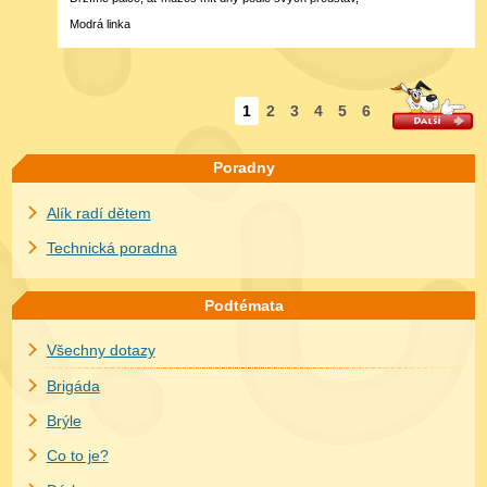
Modrá linka
1
2
3
4
5
6
Poradny
Alík radí dětem
Technická poradna
Podtémata
Všechny dotazy
Brigáda
Brýle
Co to je?