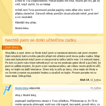
a není to Tvá zodpovědnost. Pokud budeš mít chuť, můžeš jim říct, jak se
cítíš, když slyšíš, že se hádají.
Určitě není Tvou povinností posílat papírky nebo dělat věci, které Ti
přijdou zbytečné. Zároveň někdy pomůže zkusit působit méně „proti nim“
a víc neutrálně.
Klidnější dny přeje,
Modrá linka
Nechtě jsem se dotkl učitelčina zadku
Jiné téma
Ahoj Aliku a spol. dnes ve škole když jsem si nandaval aktovku tak jsem omylem
(fakt omylem) šahl a trošku jakože přejel mé učitelce preš levou pulku zadku. Moje
ruka tam byla jenom když jsem si nasazoval tu tašku takže max 1.6 sekund nejvic.
Po tom co jsem ruku hned odhodil pryč se na me podivala uplne divně a ja ji řekl, že
jsem to udělal omylem, že jsem si jen nandaval tašku, ale vůbec nevim jestli mi věří,
taky se bojim na další interakce. Dnes kdy to píšu je útery, zítra nejdu do školy a
ve čtvrtek ji mame na poslední hodinu a strašně se bojím. Prosim poradte mi co
mam delat. Děkuji Kluk.
kluk 14
,
12
.
května
Modrá linka
15
.
května
Ahoj z Modré linky,
popisuješ nepříjemnou situaci s Tvou učitelkou. Představuju si, že Tě to
mohlo opravdu překvapit, mohl ses cítit trapně, bezradně, prostě něco, co