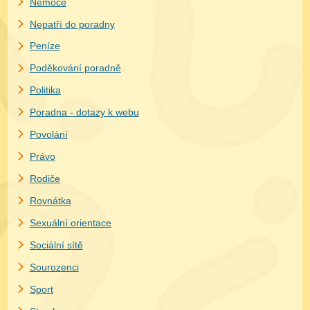
Nemoce
Nepatří do poradny
Peníze
Poděkování poradně
Politika
Poradna - dotazy k webu
Povolání
Právo
Rodiče
Rovnátka
Sexuální orientace
Sociální sítě
Sourozenci
Sport