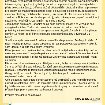
potřeboval bych poradit ohledně soustředění a energie na práci. Rozjíždím vlastní
internetový byznys, který vyžaduje hodně tvrdé práce (i když to některým lidem
přijde jako ztráta času). Učím se složité věci a dělám chci začít dělat na projektech
pro klienty, ale mám problém u toho sedět a soustředit se jen na to. Zkoušel jsem
všechny blockery, mobil u sebe nemám, i tak se mi ale blbě soustředí, třeba se
zvednu ze židle a jen tak chodím po pokoji, nebo mě napadne „super“ nápad, který
když hned nevyřeším, tak nemám nic jiného v hlavě.
Jsem hodně ambiciózní, snažím se na sobě opravdu makat a to vyžaduje čas,
energii a disciplínu. Teď o prázdninách se na to chci hodně zaměřit. Mimo
prázdniny mi ale škola bere už tak spoustu energie, jelikož vstávám v 6 a přijedu
domů v 15 hodin (od příštího roku budu jezdit domů dva dny v týdnu až v 17
hodin).
Snažím se spát minimálně 7 hodin a potom 5 hodin pracovat. Jenže pokud těch 5
hodin nebudu pracovat naplno a budu se jen tak poflakovat, tak svoje sny akorát
sám utopím, a já si to moc dobře uvědomuji.
Dříve jsem na toto používal kofein „však párkrát za týden bez cukru, když mě to
nakopne, to nic není“. No jenže pak se z toho stala každodenní činnost, bez které
jsem nemohl sednout k práci. Už jsem ale 2 týdny bez kofeinu a to nejhorší mám
za sebou.
Hledal jsem dlouho alternativy a přišel jsem na to, že by mi mohla pomoct (neříkám,
že mi to vyřeší vše jako nějaká zázračná pilulka) kombinace suplementů Rhodiola
rosea a L-Theanine (k tomu ještě Magnésium malát na ráno a Magnézium chelát
(bisglycinát) na spánek). Samozřejmě bych to bral podle dávkování a
nepřekračoval to, co se má.
Chci se zeptat, jestli je tato kombinace pro mě bezpečná a zda mi může pomoct
zklidnit tu roztěkanou hlavu. Je mi reálně 13 let, ale měřím cca 195 cm a vážím 110
kg. Může to v mém věku nějak negativně ovlivnit vývoj mozku nebo chemii v těle?
Případně jak jinak mám s tou roztěkaností bojovat?
Předem moc děkuji za odpověď.
kluk, 13 let
,
18
.
června