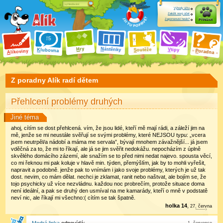
Výhody účtu
Založit nový účet
Zapomenuté heslo?
Přihlásit
ry
N
ástěnky
H
outěže
V
tipy
K
lubovna
S
P
líkoviny
oradna
A
Z poradny Alík radí dětem
Přehlcení problémy druhých
Jiné téma
ahoj, cítím se dost přehlcená. vím, že jsou lidé, kteří mě mají rádi, a záleží jim na
mě, jenže se mi neustále svěřují se svými problémy, které NEJSOU typu: „vcera
jsem neutrpěl/a nádobí a máma me servala”, bývají mnohem závažnější... já jsem
vděčná za to, že mi to říkají, ale já se jim svěřit nedokážu. nepocházím z úplně
skvělého domácího zázemí, ale snažím se to před nimi nedat najevo. spousta věcí,
co mi řeknou mi pak koluje v hlavě min. týden, přemýšlím, jak by to mohli vyřešit,
napravit a podobně. jenže pak to vnímám i jako svoje problémy, kterých je už tak
dost. nevim, co mám dělat. nechci je zklamat, ranit nebo naštvat, ale bojím se, že
tojo psychicky už více nezvládnu. každou noc probrečím, protože situace doma
není ideální, a pak se druhý den usmíval na me kamarády, kteří o mně v podstatě
neví nic, ale říkají mi všechno:( cítím se tak špatně.
holka 14
,
27
.
června