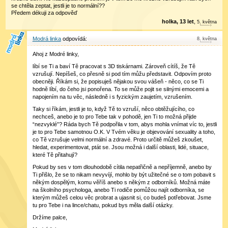
se chtěla zeptat, jestli je to normální??
Předem dékuji za odpověď
holka, 13 let
,
5
.
května
Modrá linka
8
.
května
Ahoj z Modré linky,
líbí se Ti a baví Tě pracovat s 3D tiskárnami. Zároveň cítíš, že Tě
vzrušují. Nepíšeš, co přesně si pod tím můžu představit. Odpovím proto
obecněji. Říkám si, že popisuješ nějakou svou vášeň - něco, co se Ti
hodně líbí, do čeho jsi ponořena. To se může pojit se silnými emocemi a
napojením na tu věc, následně i s fyzickým zaujetím, vzrušením.
Taky si říkám, jestli je to, když Tě to vzruší, něco obtěžujícího, co
nechceš, anebo je to pro Tebe tak v pohodě, jen Ti to možná přijde
“nezvyklé”? Ráda bych Tě podpořila v tom, abys mohla vnímat víc to, jestli
je to pro Tebe samotnou O.K. V Tvém věku je objevování sexuality a toho,
co Tě vzrušuje velmi normální a zdravé. Proto určitě můžeš zkoušet,
hledat, experimentovat, ptát se. Jsou možná i další oblasti, lidé, situace,
které Tě přitahují?
Pokud by ses v tom dlouhodobě cítila nepatřičně a nepříjemně, anebo by
Ti přišlo, že se to nikam nevyvíjí, mohlo by být užitečné se o tom pobavit s
někým dospělým, komu věříš anebo s někým z odborníků. Možná máte
na školního psychologa, anebo Ti rodiče pomůžou najít odborníka, se
kterým můžeš celou věc probrat a ujasnit si, co budeš potřebovat. Jsme
tu pro Tebe i na lince/chatu, pokud bys měla další otázky.
Držíme palce,