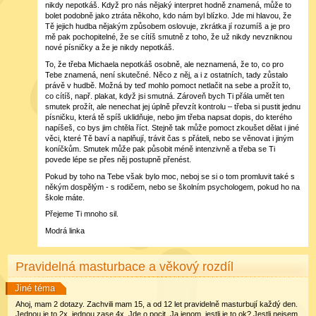
nikdy nepotkáš. Když pro nás nějaký interpret hodně znamená, může to
bolet podobně jako ztráta někoho, kdo nám byl blízko. Jde mi hlavou, že
Tě jejich hudba nějakým způsobem oslovuje, zkrátka jí rozumíš a je pro
mě pak pochopitelné, že se cítíš smutně z toho, že už nikdy nevzniknou
nové písničky a že je nikdy nepotkáš.
To, že třeba Michaela nepotkáš osobně, ale neznamená, že to, co pro
Tebe znamená, není skutečné. Něco z něj, a i z ostatních, tady zůstalo
právě v hudbě. Možná by teď mohlo pomoct netlačit na sebe a prožít to,
co cítíš, např. plakat, když jsi smutná. Zároveň bych Ti přála umět ten
smutek prožít, ale nenechat jej úplně převzít kontrolu – třeba si pustit jednu
písničku, která tě spíš uklidňuje, nebo jim třeba napsat dopis, do kterého
napíšeš, co bys jim chtěla říct. Stejně tak může pomoct zkoušet dělat i jiné
věci, které Tě baví a naplňují, trávit čas s přáteli, nebo se věnovat i jiným
koníčkům. Smutek může pak působit méně intenzivně a třeba se Ti
povede lépe se přes něj postupně přenést.
Pokud by toho na Tebe však bylo moc, neboj se si o tom promluvit také s
někým dospělým - s rodičem, nebo se školním psychologem, pokud ho na
škole máte.
Přejeme Ti mnoho sil.
Modrá linka
Pravidelná masturbace a věkový rozdíl
Jiné téma
Ahoj, mam 2 dotazy. Zachvili mam 15, a od 12 let pravidelně masturbují každý den.
Jednou je to 2x, jednou zase 4x. Jde o pocit. Ja jenom, jestli je to ok? Jestli nejsem