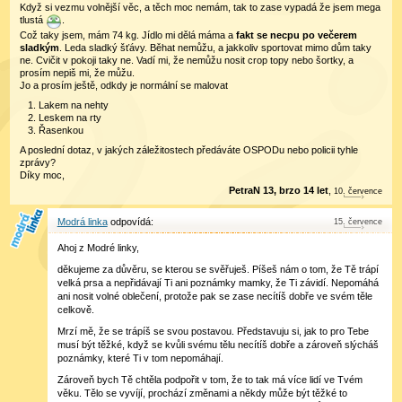
Když si vezmu volnější věc, a těch moc nemám, tak to zase vypadá že jsem mega
tlustá
.
Což taky jsem, mám 74 kg. Jídlo mi dělá máma a
fakt se necpu po večerem
sladkým
. Leda sladký šťávy. Běhat nemůžu, a jakkoliv sportovat mimo dům taky
ne. Cvičit v pokoji taky ne. Vadí mi, že nemůžu nosit crop topy nebo šortky, a
prosím nepiš mi, že můžu.
Jo a prosím ještě, odkdy je normální se malovat
Lakem na nehty
Leskem na rty
Řasenkou
A poslední dotaz, v jakých záležitostech předáváte OSPODu nebo policii tyhle
zprávy?
Díky moc,
PetraN 13, brzo 14 let
,
10
.
července
Modrá linka
15
.
července
Ahoj z Modré linky,
děkujeme za důvěru, se kterou se svěřuješ. Píšeš nám o tom, že Tě trápí
velká prsa a nepřidávají Ti ani poznámky mamky, že Ti závidí. Nepomáhá
ani nosit volné oblečení, protože pak se zase necítíš dobře ve svém těle
celkově.
Mrzí mě, že se trápíš se svou postavou. Představuju si, jak to pro Tebe
musí být těžké, když se kvůli svému tělu necítíš dobře a zároveň slýcháš
poznámky, které Ti v tom nepomáhají.
Zároveň bych Tě chtěla podpořit v tom, že to tak má více lidí ve Tvém
věku. Tělo se vyvíjí, prochází změnami a někdy může být těžké to