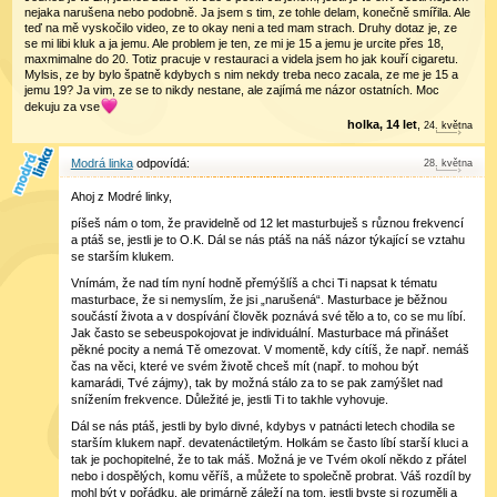
nejaka narušena nebo podobně. Ja jsem s tim, ze tohle delam, konečně smířila. Ale
teď na mě vyskočilo video, ze to okay neni a ted mam strach. Druhy dotaz je, ze
se mi libi kluk a ja jemu. Ale problem je ten, ze mi je 15 a jemu je urcite přes 18,
maxmimalne do 20. Totiz pracuje v restauraci a videla jsem ho jak kouří cigaretu.
Mylsis, ze by bylo špatně kdybych s nim nekdy treba neco zacala, ze me je 15 a
jemu 19? Ja vim, ze se to nikdy nestane, ale zajímá me názor ostatních. Moc
dekuju za vse
holka, 14 let
,
24
.
května
Modrá linka
28
.
května
Ahoj z Modré linky,
píšeš nám o tom, že pravidelně od 12 let masturbuješ s různou frekvencí
a ptáš se, jestli je to O.K. Dál se nás ptáš na náš názor týkající se vztahu
se starším klukem.
Vnímám, že nad tím nyní hodně přemýšlíš a chci Ti napsat k tématu
masturbace, že si nemyslím, že jsi „narušená“. Masturbace je běžnou
součástí života a v dospívání člověk poznává své tělo a to, co se mu líbí.
Jak často se sebeuspokojovat je individuální. Masturbace má přinášet
pěkné pocity a nemá Tě omezovat. V momentě, kdy cítíš, že např. nemáš
čas na věci, které ve svém životě chceš mít (např. to mohou být
kamarádi, Tvé zájmy), tak by možná stálo za to se pak zamýšlet nad
snížením frekvence. Důležité je, jestli Ti to takhle vyhovuje.
Dál se nás ptáš, jestli by bylo divné, kdybys v patnácti letech chodila se
starším klukem např. devatenáctiletým. Holkám se často líbí starší kluci a
tak je pochopitelné, že to tak máš. Možná je ve Tvém okolí někdo z přátel
nebo i dospělých, komu věříš, a můžete to společně probrat. Váš rozdíl by
mohl být v pořádku, ale primárně záleží na tom, jestli byste si rozuměli a