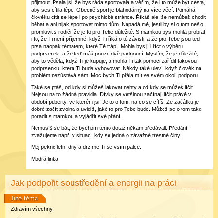
přijmout. Psala jsi, že bys ráda sportovala a věřím, že i to může být cesta,
aby ses cítila lépe. Obecně sport je blahodárný na více věcí. Pomáhá
člověku cítit se lépe i po psychické stránce. Říkáš ale, že nemůžeš chodit
běhat a ani nijak sportovat mimo dům. Napadá mě, jestli by si o tom nešlo
promluvit s rodiči, že je to pro Tebe důležité. S mamkou bys mohla probrat
i to, že Ti není příjemné, když Ti říká o té závisti, a že pro Tebe jsou teď
prsa naopak tématem, které Tě trápí. Mohla bys jí i říct o výběru
podprsenek, a že teď máš pouze dvě padnoucí. Myslím, že je důležité,
aby to věděla, když Ti je kupuje, a mohla Ti tak pomoci zařídit takovou
podprsenku, která Ti bude vyhovovat. Někdy také uleví, když člověk na
problém nezůstává sám. Moc bych Ti přála mít ve svém okolí podporu.
Také se ptáš, od kdy si můžeš lakovat nehty a od kdy se můžeš líčit.
Nejsou na to žádná pravidla. Dívky se většinou začínají líčit právě v
období puberty, ve kterém jsi. Je to o tom, na co se cítíš. Ze začátku je
dobré začít zvolna a uvidíš, jaké to pro Tebe bude. Můžeš se o tom také
poradit s mamkou a vyjádřit své přání.
Nemusíš se bát, že bychom tento dotaz někam předávali. Předání
zvažujeme např. v situaci, kdy se jedná o závažné trestné činy.
Měj pěkné letní dny a držíme Ti se vším palce.
Modrá linka
Jak podpořit soustředění a energii na práci
Jiné téma
Zdravím všechny,