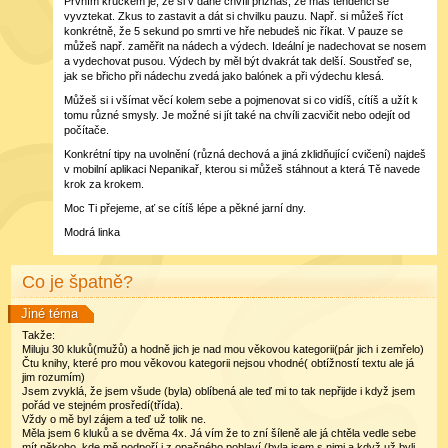
Prvním krůčkem je, že si v dané chvíli přiznáš, že máš tendenci se
vyvztekat. Zkus to zastavit a dát si chvilku pauzu. Např. si můžeš říct
konkrétně, že 5 sekund po smrti ve hře nebudeš nic říkat. V pauze se
můžeš např. zaměřit na nádech a výdech. Ideální je nadechovat se nosem
a vydechovat pusou. Výdech by měl být dvakrát tak delší. Soustřeď se,
jak se břicho při nádechu zvedá jako balónek a při výdechu klesá.
Můžeš si i všímat věcí kolem sebe a pojmenovat si co vidíš, cítíš a užít k
tomu různé smysly. Je možné si jít také na chvíli zacvičit nebo odejít od
počítače.
Konkrétní tipy na uvolnění (různá dechová a jiná zklidňující cvičení) najdeš
v mobilní aplikaci Nepanikař, kterou si můžeš stáhnout a která Tě navede
krok za krokem.
Moc Ti přejeme, ať se cítíš lépe a pěkné jarní dny.
Modrá linka
Co je špatně?
Jiné téma
Takže:
Miluju 30 kluků(mužů) a hodně jich je nad mou věkovou kategorii(pár jich i zemřelo)
Čtu knihy, které pro mou věkovou kategorii nejsou vhodné( obtížností textu ale já
jim rozumím)
Jsem zvyklá, že jsem všude (byla) oblíbená ale teď mi to tak nepřijde i když jsem
pořád ve stejném prosředí(třída).
Vždy o mě byl zájem a teď už tolik ne.
Měla jsem 6 kluků a se dvěma 4x. Já vím že to zní šíleně ale já chtěla vedle sebe
mít někoho, kde mě podpoří i z opačného pohlaví.(byla jsem s nimi a když už byli