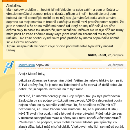
Ahoj alíku,
Mám takový problém .....hodně lidí mi řeklo že na sebe tlačím a sem príšná.já to
vím ale nemůžu si pomoct pridu si tlustá a přitom ani nejím hodně ale prej sem
hubená ale mě to nepřijde,nelíbí se mi můj nos ,(a mám úzkosti a ahdh a mám
deprese ale moje mamka to hrozně zlehčuje a to mě mrzí protože potom si pridu že
je to v pohodě a že se na světě má hodně lidí který se máj hůř než já asi před
dvěma roky to zaslo tak daleko že jsem si začala ubližovat ale us tl je příč ale nikdy
mám pocit že zase začnu a nikdy kdys jsem úplně na zhroucení tak to prostě
udělám ...ale zase nechci vysvětlovat proč protože by máma odpověděla nemáš
se kuli čemu nervovat ...
Trpím i nespavostí ale nevím co je příčina popravdě tohle bylo težký napsat ...
Děkuji
holka, 14 let
,
22
.
července
Modrá linka
25
.
července
Ahoj z Modré linky,
děkuji za důvěru, se kterou nám píšeš. Věřím, že nebylo lehké o tom psát.
Z Tvé zprávy čtu, že je toho na Tebe hodně a že to trvá už delší dobu. Je
dobře, že jsi napsala, nemusíš na to být sama.
Mrzí mě, že mamka nereaguje na Tvoje trápení tak, jak bys potřebovala.
Zasloužila by sis podporu - úzkosti, nespavost, ADHD a depresivní pocity
nejsou něco, co by se mělo zlehčovat. To, že se někdo může mít hůř,
neznamená, že Tvoje trápení není skutečné. To, že si připadáš tlustá, i
když Ti okolí říká opak, může být velmi vyčerpávající. Píšeš také, že ses
v minulosti sebepoškozovala a někdy se k tomu chceš vrátit nebo vracíš.
Chtěla bych Tě podpořit, abys mohla zkoušet hledat i jiné způsoby, co
zkusit dělat, když máš chuť si ublížit. V takových chvílích se můžeš obrátit