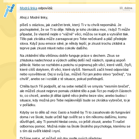
Modrá linka
10
.
dubna
Ahoj z Modré linky,
píšeš s otázkou, jak zadržet brek, který Ti v tu chvíli nepomáhá. Je
pochopitelné, že se Ti to děje. Někdy je toho zkrátka moc, i když Ti může
připadat, že vlastně nejde o “vážné” věci, můžou se kupit a vytvářet tlak.
Tělo pak zkrátka může zareagovat pro Tebe nečekaně a pláč předejde
slova. Když jsou emoce silné, je někdy lepší, je zkusit trochu zklidnit a
teprve pak zkusit mluvit nebo cokoliv dalšího.
Na zklidnění těla většinou dobře funguje práce s dechem. Zkus se
zhluboka nadechnout a výdech udělej delší než nádech, opakuj aspoň
pětkrát. Nebo se rozhlédni a potichu si pojmenuj pět věcí, které vidíš, čtyři,
které cítíš dotykem, tři věci, které slyšíš. Nemusíš začít hned odpovídat
nebo vysvětlovat. Dej si svůj čas, můžeš říct jen jedno slovo “počkej”, “za
chvíli”, anebo se i vzdálit z té situace, pokud potřebuješ.
Chtěla bych Tě podpořit, ať na sebe netlačíš ve smyslu “nesmím brečet”,
ale můžeš zkusit nejprve pomalu zklidnit tělo a pak říct po malých částech
to, co chceš, anebo jít dělat úplně něco jiného beze slov, anebo budou i
situace, kdy možná pro Tebe nejúlevnější bude se zkrátka vybrečet, to je
v pořádku.
Kdyby se to dělo až moc často a hodně by Ti to zasahovalo do fungování
doma i ve škole, bude určitě fajn svěřit se s tím někomu dalšímu, komu
důvěřuješ, aby Ti pomohl hledat cestu, co ještě zkusit, anebo Ti našel
odbornou pomoc. Možná máte na škole školního psychologa, kterému se
s tím dá svěřit klidně i nyní.
Držíme palce, ať můžeš mít dny podle svých představ,