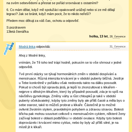
na svém sebevědomí a přestat se pořád srovnávat s ostatními?
6. Co mám dělat, když mě spolužáci opakovaně urážejí nebo si ze mě dělají
legraci? Jak se bránit, když mám pocit, že to nikdo neřeší?
Předem moc děkuji za váš čas, ochotu a odpověď.
S pozdravem
13letá čtenářka
holka, 13 let
,
28
.
července
Modrá linka
31
.
července
Ahoj z Modré linky,
vnímám, že Tě toho teď trápí hodně, pokusím se to vše shrnout v jedné
odpovědi.
Tvé první otázky se týkají hormonálních změn v období dospívání a
menstruace. Různá intenzita krvácení je v období puberty běžná. Jestli je
u Tebe konkrétně v pořádku však nedovedu takto na dálku posoudit.
Pokud si chceš být opravdu jistá, je lepší to zkonzultovat s lékařem -
nejprve s dětským lékařem, který by případně posoudil, zda je to spíš na
návštěvu gynekologa. Změny váhy a růst chloupků je také v období
puberty očekávatelný, kdyby tyto změny byly ale příliš časté a měla bys o
sebe starost, také to můžeš probrat u lékaře. Částečně je to možné
ovlivnit životním stylem, pravidelným pohybem a zdravou stravou. Bolesti
břicha pak mohou souviset celkově s menstruačním cyklem, některé ženy
zažívají bolesti v oblasti podbřišku i v období ovulace. Kdyby tyto bolesti
doprovázelo i krvácení mimo cyklus, nebo by byly až příliš silné, je na
místě jít k lékaři.