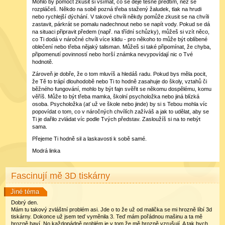
Mohlo by pomoct zkusit si všímat, co se děje těsně předtím, než se
rozpláčeš. Někdo na sobě pozná třeba stažený žaludek, tlak na hrudi
nebo rychlejší dýchání. V takové chvíli někdy pomůže zkusit se na chvíli
zastavit, párkrát se pomalu nadechnout nebo se napít vody. Pokud se dá
na situaci připravit předem (např. na třídní schůzky), můžeš si vzít něco,
co Ti dodá v náročné chvíli více klidu - pro někoho to může být oblíbené
oblečení nebo třeba nějaký talisman. Můžeš si také připomínat, že chyba,
připomenutí povinností nebo horší známka nevypovídají nic o Tvé
hodnotě.
Zároveň je dobře, že o tom mluvíš a hledáš radu. Pokud bys měla pocit,
že Tě to trápí dlouhodobě nebo Ti to hodně zasahuje do školy, vztahů či
běžného fungování, mohlo by být fajn svěřit se někomu dospělému, komu
věříš. Může to být třeba mamka, školní psycholožka nebo jiná blízká
osoba. Psycholožka (ať už ve škole nebo jinde) by si s Tebou mohla víc
popovídat o tom, co v náročných chvílích zažíváš a jak to udělat, aby se
Ti je dařilo zvládat víc podle Tvých představ. Zasloužíš si na to nebýt
sama.
Přejeme Ti hodně sil a laskavosti k sobě samé.
Modrá linka
Fascinují mě 3D tiskárny
Jiné téma
Dobrý den.
Mám tu takový zvláštní problém asi. Jde o to že už od malička se mi hrozně líbí 3d
tiskárny. Dokonce už jsem teď vyměnila 3. Teď mám pořádnou mašinu a ta mě
hrozně baví. No každopádně problém je v tom že mě hrozně vzrušují. A tak bych