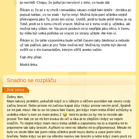
jsi nechtěl. Chápu, že jsi/byl jsi nervózní z toho, co bude dál.
Říkám si, že jsi v tu chvíli i nenadálou situaci zvládl fakt dobře - zkrátka jsi
popsal nahlas, co se stalo - byl to omyl. Možná byla paní učitelka stejně
překvapená jako Ty, proto ten výraz. Uvidíš, jestli to bude ještě téma, je na
Tobě, jestli se k tomu chceš vracet. Možná se k tomu vrátí p. učitelka, ale
možná taky vůbec ne. Na první poslech mi to nepřijde jako něco, k čemu
by měla být velká potřeba se vracet ze strany učitele. Ale kdo ví.
Říkám si, že tahle vzpomínka bude určitě časem taky blednout a nebude
už tak palčivá, jako je pro Tebe možná teď. Možná by mohlo být úlevné
svěřit se s tím kamarádům, kterým věříš anebo vašim.
Fajn dny přeje,
Modrá linka
Snadno se rozpláču
Jiné téma
Dobry den,
Mam takový problém, pokaždé když si s někým o něčem povídám tak skoro vzdy
začnu brecet. Nebo proste mi začnou kapat slzy i kdyz proste nevím proč, špatně
se mi pak mluví. Ale to se mi stava fakt často, jen kdyz mam treba třídní schůzky a
ucitelka mluví o tom ze mam jednu 2
neni to proto ze by me to mrzelo ale
proste Ten tlak ze se mi furt kouka do očí a rika at to zlepším i kdyz se nejvíc
snažím. To stejne kdyz mam neco treba uklidit a zapomenu na to a mamka mi to
pripomene tak taky brecim. A přitom to neni nic blbeho mi to připomenout. Minule mi
bylo ve skole blbe tak jsem rekla učitelce jestli muzu domu a zase jsem toho
brečela. Nebo kdyz se jen na někoho nastvu tak brecim a nebo kdyz mam pocit ze