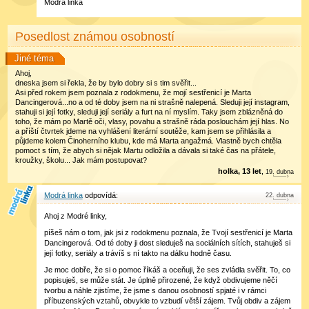
Modrá linka
Posedlost známou osobností
Jiné téma
Ahoj,
dneska jsem si řekla, že by bylo dobry si s tim svěřit...
Asi před rokem jsem poznala z rodokmenu, že mojí sestřenicí je Marta
Dancingerová...no a od té doby jsem na ni strašně nalepená. Sleduji její instagram,
stahuji si její fotky, sleduji její seriály a furt na ní myslím. Taky jsem zblázněná do
toho, že mám po Martě oči, vlasy, povahu a strašně ráda poslouchám její hlas. No
a příští čtvrtek jdeme na vyhlášení literární soutěže, kam jsem se přihlásila a
půjdeme kolem Činoherního klubu, kde má Marta angažmá. Vlastně bych chtěla
pomoct s tím, že abych si nějak Martu odložila a dávala si také čas na přátele,
kroužky, školu... Jak mám postupovat?
holka, 13 let
,
19
.
dubna
Modrá linka
22
.
dubna
Ahoj z Modré linky,
píšeš nám o tom, jak jsi z rodokmenu poznala, že Tvojí sestřenicí je Marta
Dancingerová. Od té doby ji dost sleduješ na sociálních sítích, stahuješ si
její fotky, seriály a trávíš s ní takto na dálku hodně času.
Je moc dobře, že si o pomoc říkáš a oceňuji, že ses zvládla svěřit. To, co
popisuješ, se může stát. Je úplně přirozené, že když obdivujeme něčí
tvorbu a náhle zjistíme, že jsme s danou osobností spjaté i v rámci
příbuzenských vztahů, obvykle to vzbudí větší zájem. Tvůj obdiv a zájem