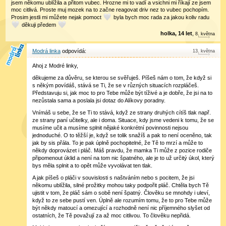
jsem někomu ublížila a přitom vubec. Hrozne mi to vadí a vsichni mi říkají ze jsem
moc citlivá. Proste muj mozek na to začne reagovat driv nez to vubec pochopím.
Prosim jestli mi můžete nejak pomoct
byla bych moc rada za jakou koliv radu
děkuji předem
holka, 14 let
,
8
.
května
Modrá linka
13
.
května
Ahoj z Modré linky,
děkujeme za důvěru, se kterou se svěřuješ. Píšeš nám o tom, že když si
s někým povídáš, stává se Ti, že se v různých situacích rozpláčeš.
Představuju si, jak moc to pro Tebe může být tíživé a je dobře, že jsi na to
nezůstala sama a poslala jsi dotaz do Alíkovy poradny.
Vnímáš u sebe, že se Ti to stává, když ze strany druhých cítíš tlak např.
ze strany paní učitelky, ale i doma. Situace, kdy jsme vedeni k tomu, že se
musíme učit a musíme splnit nějaké konkrétní povinnosti nejsou
jednoduché. O to těžší je, když se tolik snažíš a pak to není oceněno, tak
jak by sis přála. To je pak úplně pochopitelné, že Tě to mrzí a může to
někdy doprovázet i pláč. Máš pravdu, že mamka Ti může z pozice rodiče
připomenout úklid a není na tom nic špatného, ale je to už určitý úkol, který
bys měla splnit a to opět může vyvolávat ten tlak.
A jak píšeš o pláči v souvislosti s naštváním nebo s pocitem, že jsi
někomu ublížila, silné prožitky mohou taky podpořit pláč. Chtěla bych Tě
ujistit v tom, že pláč sám o sobě není špatný. Člověku se mnohdy i uleví,
když to ze sebe pustí ven. Úplně ale rozumím tomu, že to pro Tebe může
být někdy matoucí a omezující a rozhodně není nic příjemného slyšet od
ostatních, že Tě považují za až moc citlivou. To člověku nepřidá.