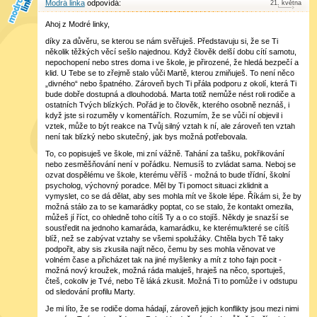
Modrá linka
21
.
května
Ahoj z Modré linky,
díky za důvěru, se kterou se nám svěřuješ. Představuju si, že se Ti
několik těžkých věcí sešlo najednou. Když člověk delší dobu cítí samotu,
nepochopení nebo stres doma i ve škole, je přirozené, že hledá bezpečí a
klid. U Tebe se to zřejmě stalo vůči Martě, kterou zmiňuješ. To není něco
„divného“ nebo špatného. Zároveň bych Ti přála podporu z okolí, která Ti
bude dobře dostupná a dlouhodobá. Marta totiž nemůže nést roli rodiče a
ostatních Tvých blízkých. Pořád je to člověk, kterého osobně neznáš, i
když jste si rozuměly v komentářích. Rozumím, že se vůči ní objevil i
vztek, může to být reakce na Tvůj silný vztah k ní, ale zároveň ten vztah
není tak blízký nebo skutečný, jak bys možná potřebovala.
To, co popisuješ ve škole, mi zní vážně. Tahání za tašku, pokřikování
nebo zesměšňování není v pořádku. Nemusíš to zvládat sama. Neboj se
ozvat dospělému ve škole, kterému věříš - možná to bude třídní, školní
psycholog, výchovný poradce. Měl by Ti pomoct situaci zklidnit a
vymyslet, co se dá dělat, aby ses mohla mít ve škole lépe. Říkám si, že by
možná stálo za to se kamarádky poptat, co se stalo, že kontakt omezila,
můžeš jí říct, co ohledně toho cítíš Ty a o co stojíš. Někdy je snazší se
soustředit na jednoho kamaráda, kamarádku, ke kterému/které se cítíš
blíž, než se zabývat vztahy se všemi spolužáky. Chtěla bych Tě taky
podpořit, aby sis zkusila najít něco, čemu by ses mohla věnovat ve
volném čase a přicházet tak na jiné myšlenky a mít z toho fajn pocit -
možná nový kroužek, možná ráda maluješ, hraješ na něco, sportuješ,
čteš, cokoliv je Tvé, nebo Tě láká zkusit. Možná Ti to pomůže i v odstupu
od sledování profilu Marty.
Je mi líto, že se rodiče doma hádají, zároveň jejich konflikty jsou mezi nimi