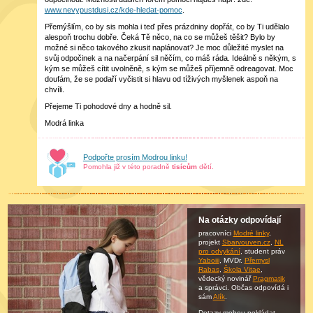
www.nevypustdusi.cz/kde-hledat-pomoc
.
Přemýšlím, co by sis mohla i teď přes prázdniny dopřát, co by Ti udělalo
alespoň trochu dobře. Čeká Tě něco, na co se můžeš těšit? Bylo by
možné si něco takového zkusit naplánovat? Je moc důležité myslet na
svůj odpočinek a na načerpání sil něčím, co máš ráda. Ideálně s někým, s
kým se můžeš cítit uvolněně, s kým se můžeš příjemně odreagovat. Moc
doufám, že se podaří vyčistit si hlavu od tíživých myšlenek aspoň na
chvíli.
Přejeme Ti pohodové dny a hodně sil.
Modrá linka
Podpořte prosím Modrou linku!
Pomohla již v této poradně
tisícům
dětí.
Na otázky odpovídají
pracovníci
Modré linky
,
projekt
Sbarvouven.cz
,
NL
pro odvykání
, student práv
Yaboiii
, MVDr.
Přemysl
Rabas
,
Škola Vitae
,
vědecký novinář
Pragmatik
a správci. Občas
odpovídá
i
sám
Alík
.
Dotazy mohou pokládat