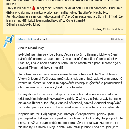
blbové)
Taky budu asi mít
a bojím se. Nebudu si dělat děti. Budu si adoptovat. Budu mít
dítě a ono domov a matku. A taky jsem měla holku. Na táboře. Nachvilku.
Je něco špatně se mnou, nebo ostatními? A proč mi roste ego a všichni mi říkají, že
jsem smutnější když jsem pořád jako dřív. Co je špatně?
Děkuji za odpověd M.W.
holka, 11 let
,
9
.
dubna
Modrá linka
13
.
dubna
Ahoj z Modré linky,
svěřuješ se nám se více věcmi, třeba se svým zájmem o kluky, o čtení
náročnějších knih a také o tom, že se teď cítíš méně oblíbená než dřív.
Ptáš se, zda je něco špatně s Tebou nebo ostatními a proč Ti roste ego a
ostatní Tě vnímají jako smutnější.
Je dobře, že ses nám ozvala a svěřila ses s tím, co Ti teď běží hlavou.
Vícekrát jsem si Tvůj dotaz pročítala a nejsem si jistá, zda všemu správně
rozumím, přesto se pokusím odpovědět co nejvíc výstižně a pokud budeš
chtít, můžeš si pro sebe vybrat to, co Tě osloví.
Přemýšlím o Tvé otázce, zda je s Tebou nebo ostatními něco špatně a
také nad tím, kde asi tyto otázky vznikly. Z toho co píšeš, prožíváš různé
situace a říkám si teď, že je vlastně přirozené, hlavně v období dospívání,
že hodně přemýšlíš nad sebou i ostatními a zažíváš třeba i pochybnosti.
Napadá mě, že Tvůj zájem (ale i obavy) vůči opačnému pohlaví jsou
pochopitelné. Také je pochopitelné, že chceš od kluků, aby Tě podpořili. Je
prima, když ve vztahu můžeme podporu dávat i dostávat. Na chvilku jsi
zkusila být i s holkou. Nejsi sama, kdo uvažuje např. i nad tím, jaké je to