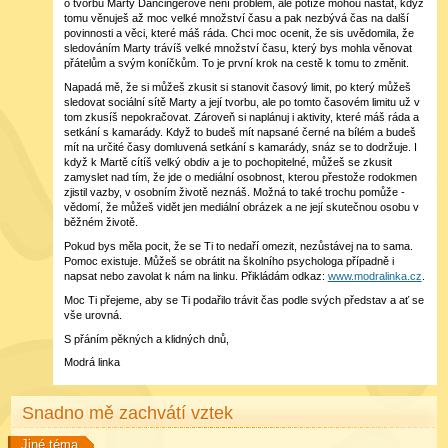
o tvorbu Marty Dancingerové není problém, ale potíže mohou nastat, když
tomu věnuješ až moc velké množství času a pak nezbývá čas na další
povinnosti a věci, které máš ráda. Chci moc ocenit, že sis uvědomila, že
sledováním Marty trávíš velké množství času, který bys mohla věnovat
přátelům a svým koníčkům. To je první krok na cestě k tomu to změnit.
Napadá mě, že si můžeš zkusit si stanovit časový limit, po který můžeš
sledovat sociální sítě Marty a její tvorbu, ale po tomto časovém limitu už v
tom zkusíš nepokračovat. Zároveň si naplánuj i aktivity, které máš ráda a
setkání s kamarády. Když to budeš mít napsané černé na bílém a budeš
mít na určité časy domluvená setkání s kamarády, snáz se to dodržuje. I
když k Martě cítíš velký obdiv a je to pochopitelné, můžeš se zkusit
zamyslet nad tím, že jde o mediální osobnost, kterou přestože rodokmen
zjistil vazby, v osobním životě neznáš. Možná to také trochu pomůže -
vědomí, že můžeš vidět jen mediální obrázek a ne její skutečnou osobu v
běžném životě.
Pokud bys měla pocit, že se Ti to nedaří omezit, nezůstávej na to sama.
Pomoc existuje. Můžeš se obrátit na školního psychologa případně i
napsat nebo zavolat k nám na linku. Přikládám odkaz:
www.modralinka.cz
.
Moc Ti přejeme, aby se Ti podařilo trávit čas podle svých představ a ať se
vše urovná.
S přáním pěkných a klidných dnů,
Modrá linka
Snadno mě zachvátí vztek
Jiné téma