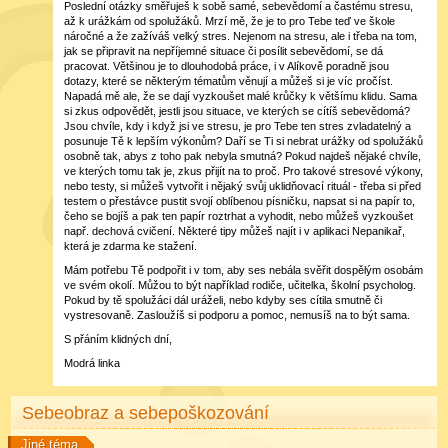
Poslední otázky směřuješ k sobě samé, sebevědomí a častému stresu,
až k urážkám od spolužáků. Mrzí mě, že je to pro Tebe teď ve škole
náročné a že zažíváš velký stres. Nejenom na stresu, ale i třeba na tom,
jak se připravit na nepříjemné situace či posílit sebevědomí, se dá
pracovat. Většinou je to dlouhodobá práce, i v Alíkově poradně jsou
dotazy, které se některým tématům věnují a můžeš si je víc pročíst.
Napadá mě ale, že se dají vyzkoušet malé krůčky k většímu klidu. Sama
si zkus odpovědět, jestli jsou situace, ve kterých se cítíš sebevědomá?
Jsou chvíle, kdy i když jsi ve stresu, je pro Tebe ten stres zvladatelný a
posunuje Tě k lepším výkonům? Daří se Ti si nebrat urážky od spolužáků
osobně tak, abys z toho pak nebyla smutná? Pokud najdeš nějaké chvíle,
ve kterých tomu tak je, zkus přijít na to proč. Pro takové stresové výkony,
nebo testy, si můžeš vytvořit i nějaký svůj uklidňovací rituál - třeba si před
testem o přestávce pustit svojí oblíbenou písničku, napsat si na papír to,
čeho se bojíš a pak ten papír roztrhat a vyhodit, nebo můžeš vyzkoušet
např. dechová cvičení. Některé tipy můžeš najít i v aplikaci Nepanikař,
která je zdarma ke stažení.
Mám potřebu Tě podpořit i v tom, aby ses nebála svěřit dospělým osobám
ve svém okolí. Můžou to být například rodiče, učitelka, školní psycholog.
Pokud by tě spolužáci dál uráželi, nebo kdyby ses cítila smutně či
vystresovaně. Zasloužíš si podporu a pomoc, nemusíš na to být sama.
S přáním klidných dní,
Modrá linka
Sebeobraz a sebepoškozování
Jiné téma