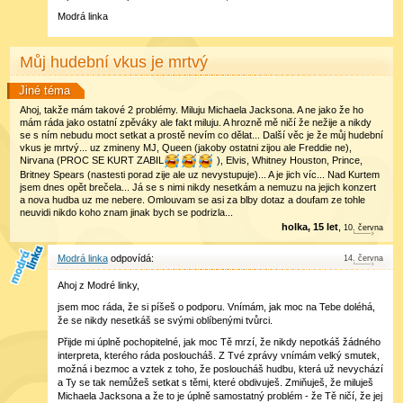
Modrá linka
Můj hudební vkus je mrtvý
Jiné téma
Ahoj, takže mám takové 2 problémy. Miluju Michaela Jacksona. A ne jako že ho
mám ráda jako ostatní zpěváky ale fakt miluju. A hrozně mě ničí že nežije a nikdy
se s ním nebudu moct setkat a prostě nevím co dělat... Další věc je že můj hudební
vkus je mrtvý... uz zmineny MJ, Queen (jakoby ostatni zijou ale Freddie ne),
Nirvana (PROC SE KURT ZABIL
), Elvis, Whitney Houston, Prince,
Britney Spears (nastesti porad zije ale uz nevystupuje)... A je jich víc... Nad Kurtem
jsem dnes opět brečela... Já se s nimi nikdy nesetkám a nemuzu na jejich konzert
a nova hudba uz me nebere. Omlouvam se asi za blby dotaz a doufam ze tohle
neuvidi nikdo koho znam jinak bych se podrizla...
holka, 15 let
,
10
.
června
Modrá linka
14
.
června
Ahoj z Modré linky,
jsem moc ráda, že si píšeš o podporu. Vnímám, jak moc na Tebe doléhá,
že se nikdy nesetkáš se svými oblíbenými tvůrci.
Přijde mi úplně pochopitelné, jak moc Tě mrzí, že nikdy nepotkáš žádného
interpreta, kterého ráda posloucháš. Z Tvé zprávy vnímám velký smutek,
možná i bezmoc a vztek z toho, že posloucháš hudbu, která už nevychází
a Ty se tak nemůžeš setkat s těmi, které obdivuješ. Zmiňuješ, že miluješ
Michaela Jacksona a že to je úplně samostatný problém - že Tě ničí, že jej