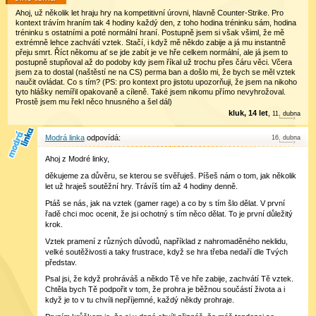
Ahoj, už několik let hraju hry na kompetitivní úrovni, hlavně Counter-Strike. Pro
kontext trávím hraním tak 4 hodiny každý den, z toho hodina tréninku sám, hodina
tréninku s ostatními a poté normální hraní. Postupně jsem si však všiml, že mě
extrémně lehce zachvátí vztek. Stačí, i když mě někdo zabije a já mu instantně
přeju smrt. Říct někomu ať se jde zabít je ve hře celkem normální, ale já jsem to
postupně stupňoval až do podoby kdy jsem říkal už trochu přes čáru věci. Včera
jsem za to dostal (naštěstí ne na CS) perma ban a došlo mi, že bych se měl vztek
naučit ovládat. Co s tím? (PS: pro kontext pro jistotu upozorňuji, že jsem na nikoho
tyto hlášky nemířil opakovaně a cíleně. Také jsem nikomu přímo nevyhrožoval.
Prostě jsem mu řekl něco hnusného a šel dál)
kluk, 14 let
,
11
.
dubna
Modrá linka
16
.
dubna
Ahoj z Modré linky,
děkujeme za důvěru, se kterou se svěřuješ. Píšeš nám o tom, jak několik
let už hraješ soutěžní hry. Trávíš tím až 4 hodiny denně.
Ptáš se nás, jak na vztek (gamer rage) a co by s tím šlo dělat. V první
řadě chci moc ocenit, že jsi ochotný s tím něco dělat. To je první důležitý
krok.
Vztek pramení z různých důvodů, například z nahromaděného neklidu,
velké soutěživosti a taky frustrace, když se hra třeba nedaří dle Tvých
představ.
Psal jsi, že když prohráváš a někdo Tě ve hře zabije, zachvátí Tě vztek.
Chtěla bych Tě podpořit v tom, že prohra je běžnou součástí života a i
když je to v tu chvíli nepříjemné, každý někdy prohraje.