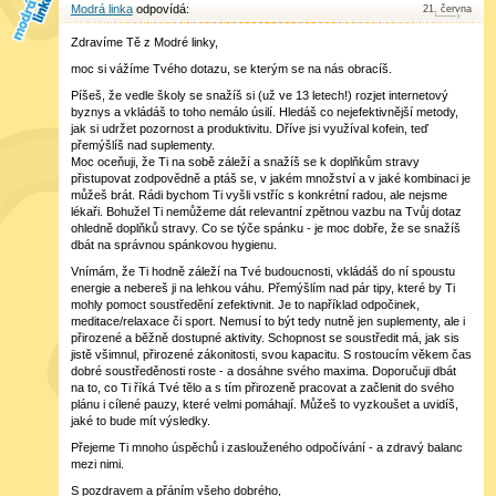
Modrá linka
21
.
června
Zdravíme Tě z Modré linky,
moc si vážíme Tvého dotazu, se kterým se na nás obracíš.
Píšeš, že vedle školy se snažíš si (už ve 13 letech!) rozjet internetový
byznys a vkládáš to toho nemálo úsilí. Hledáš co nejefektivnější metody,
jak si udržet pozornost a produktivitu. Dříve jsi využíval kofein, teď
přemýšlíš nad suplementy.
Moc oceňuji, že Ti na sobě záleží a snažíš se k doplňkům stravy
přistupovat zodpovědně a ptáš se, v jakém množství a v jaké kombinaci je
můžeš brát. Rádi bychom Ti vyšli vstříc s konkrétní radou, ale nejsme
lékaři. Bohužel Ti nemůžeme dát relevantní zpětnou vazbu na Tvůj dotaz
ohledně doplňků stravy. Co se týče spánku - je moc dobře, že se snažíš
dbát na správnou spánkovou hygienu.
Vnímám, že Ti hodně záleží na Tvé budoucnosti, vkládáš do ní spoustu
energie a nebereš ji na lehkou váhu. Přemýšlím nad pár tipy, které by Ti
mohly pomoct soustředění zefektivnit. Je to například odpočinek,
meditace/relaxace či sport. Nemusí to být tedy nutně jen suplementy, ale i
přirozené a běžně dostupné aktivity. Schopnost se soustředit má, jak sis
jistě všimnul, přirozené zákonitosti, svou kapacitu. S rostoucím věkem čas
dobré soustředěnosti roste - a dosáhne svého maxima. Doporučuji dbát
na to, co Ti říká Tvé tělo a s tím přirozeně pracovat a začlenit do svého
plánu i cílené pauzy, které velmi pomáhají. Můžeš to vyzkoušet a uvidíš,
jaké to bude mít výsledky.
Přejeme Ti mnoho úspěchů i zaslouženého odpočívání - a zdravý balanc
mezi nimi.
S pozdravem a přáním všeho dobrého,