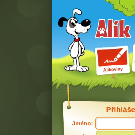
líkoviny
A
Přihláše
Jméno: