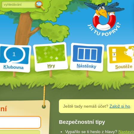
ry
N
ástěnky
H
outěže
K
lubovna
S
Ještě tady nemáš účet?
Založ si ho
.
ní
Bezpečnostní tipy
Vypařilo se ti heslo z hlavy?
Nastaví