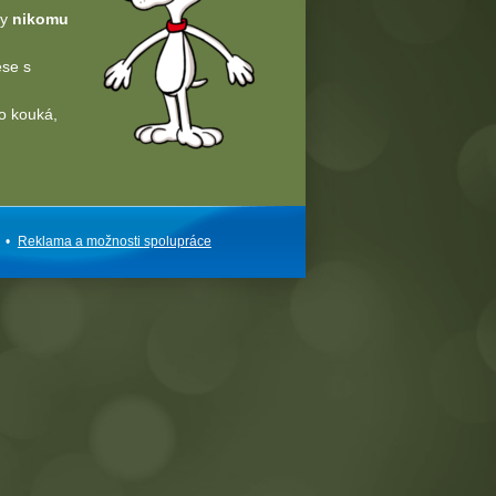
dy
nikomu
ese s
o kouká,
•
Reklama a
možnosti
spolupráce