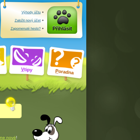
Výhody účtu
Založit nový účet
Přihlásit
Zapomenuté heslo?
V
tipy
P
oradna
me nové
!