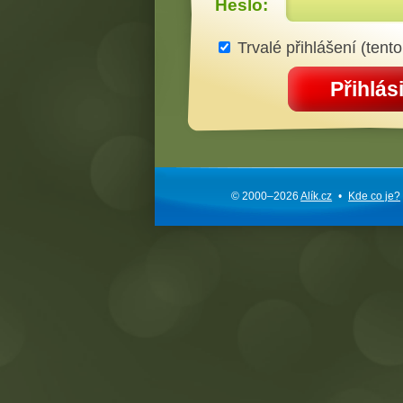
Heslo:
Trvalé přihlášení (tento
Přihlási
© 2000–2026
Alík.cz
•
Kde co je?