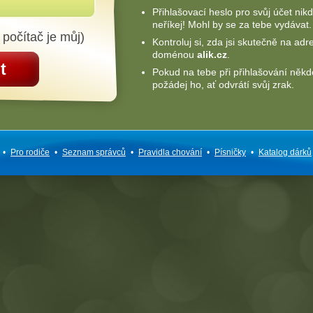
Přihlašovací heslo pro svůj účet nik
neříkej! Mohl by se za tebe vydávat.
 počítač je můj)
Kontroluj si, zda jsi skutečně na adr
doménou
alik.cz
.
t
Pokud na tebe při přihlašování někd
požádej ho, ať odvrátí svůj zrak.
•
Pro rodiče
•
Seznam správců
•
Pravidla chování
•
Písničky
•
Katalog dárků