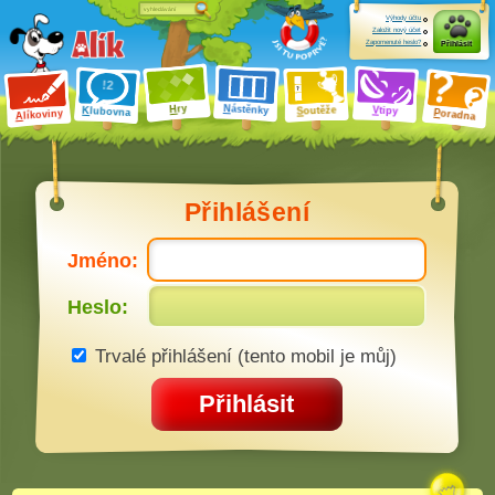
Výhody účtu
Založit nový účet
Zapomenuté heslo?
Přihlásit
ry
N
ástěnky
H
outěže
V
tipy
K
lubovna
S
P
líkoviny
oradna
A
Přihlášení
Jméno:
Heslo:
Trvalé přihlášení (tento mobil je můj)
Přihlásit