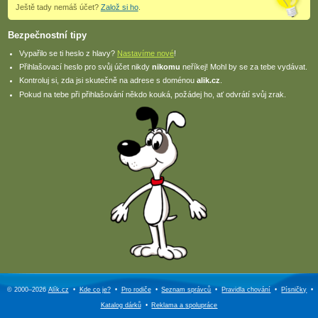
Ještě tady nemáš účet?
Založ si ho
.
Bezpečnostní tipy
Vypařilo se ti heslo z hlavy?
Nastavíme nové
!
Přihlašovací heslo pro svůj účet nikdy
nikomu
neříkej! Mohl by se za tebe vydávat.
Kontroluj si, zda jsi skutečně na adrese s doménou
alik.cz
.
Pokud na tebe při přihlašování někdo kouká, požádej ho, ať odvrátí svůj zrak.
© 2000–2026
Alík.cz
•
Kde co je?
•
Pro rodiče
•
Seznam správců
•
Pravidla chování
•
Písničky
•
Katalog dárků
•
Reklama a
spolupráce