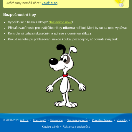
Ještě tady nemáš účet?
Založ si ho
.
Bezpečnostní tipy
Vypařilo se ti heslo z hlavy?
Nastavíme nové
!
Přihlašovací heslo pro svůj účet nikdy
nikomu
neříkej! Mohl by se za tebe vydávat.
Kontroluj si, zda jsi skutečně na adrese s doménou
alik.cz
.
Pokud na tebe při přihlašování někdo kouká, požádej ho, ať odvrátí svůj zrak.
© 2000–2026
Alík.cz
•
Kde co je?
•
Pro rodiče
•
Seznam správců
•
Pravidla chování
•
Písničky
•
Katalog dárků
•
Reklama a
spolupráce