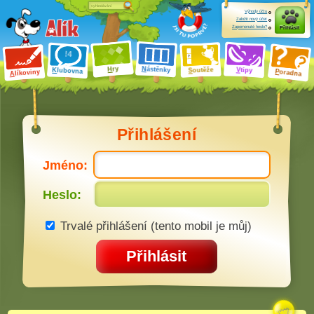
Výhody účtu
Založit nový účet
Zapomenuté heslo?
Přihlásit
ry
N
ástěnky
H
outěže
V
tipy
K
lubovna
S
P
líkoviny
oradna
A
Přihlášení
Jméno:
Heslo:
Trvalé přihlášení (tento mobil je můj)
Přihlásit