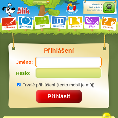
Výhody účtu
Založit nový účet
Zapomenuté heslo?
Přihlásit
ry
N
ástěnky
H
outěže
V
tipy
K
lubovna
S
P
líkoviny
oradna
A
Přihlášení
Jméno:
Heslo:
Trvalé přihlášení (tento mobil je můj)
Přihlásit