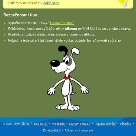
Ještě tady nemáš účet?
Založ si ho
.
Bezpečnostní tipy
Vypařilo se ti heslo z hlavy?
Nastavíme nové
!
Přihlašovací heslo pro svůj účet nikdy
nikomu
neříkej! Mohl by se za tebe vydávat.
Kontroluj si, zda jsi skutečně na adrese s doménou
alik.cz
.
Pokud na tebe při přihlašování někdo kouká, požádej ho, ať odvrátí svůj zrak.
© 2000–2026
Alík.cz
•
Kde co je?
•
Pro rodiče
•
Seznam správců
•
Pravidla chování
•
Písničky
•
Katalog dárků
•
Reklama a
spolupráce