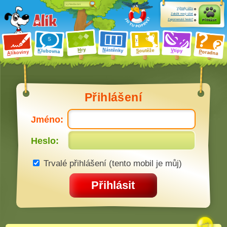
Výhody účtu
Založit nový účet
Zapomenuté heslo?
Přihlásit
ry
N
ástěnky
H
outěže
V
tipy
K
lubovna
S
P
líkoviny
oradna
A
Přihlášení
Jméno:
Heslo:
Trvalé přihlášení (tento mobil je můj)
Přihlásit