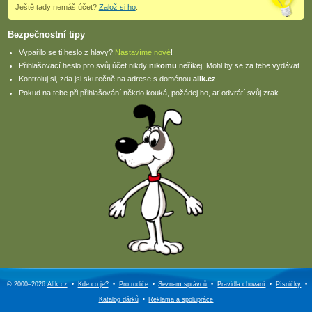
Ještě tady nemáš účet?
Založ si ho
.
Bezpečnostní tipy
Vypařilo se ti heslo z hlavy?
Nastavíme nové
!
Přihlašovací heslo pro svůj účet nikdy
nikomu
neříkej! Mohl by se za tebe vydávat.
Kontroluj si, zda jsi skutečně na adrese s doménou
alik.cz
.
Pokud na tebe při přihlašování někdo kouká, požádej ho, ať odvrátí svůj zrak.
© 2000–2026
Alík.cz
•
Kde co je?
•
Pro rodiče
•
Seznam správců
•
Pravidla chování
•
Písničky
•
Katalog dárků
•
Reklama a
spolupráce