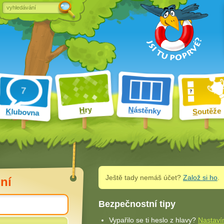
ry
N
ástěnky
H
outěže
K
lubovna
S
Ještě tady nemáš účet?
Založ si ho
.
ní
Bezpečnostní tipy
Vypařilo se ti heslo z hlavy?
Nastaví