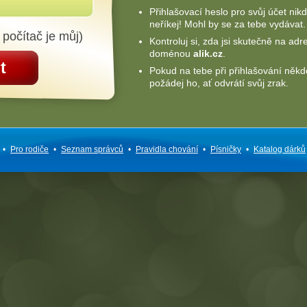
Přihlašovací heslo pro svůj účet nik
neříkej! Mohl by se za tebe vydávat.
 počítač je můj)
Kontroluj si, zda jsi skutečně na adr
doménou
alik.cz
.
t
Pokud na tebe při přihlašování někd
požádej ho, ať odvrátí svůj zrak.
•
Pro rodiče
•
Seznam správců
•
Pravidla chování
•
Písničky
•
Katalog dárků