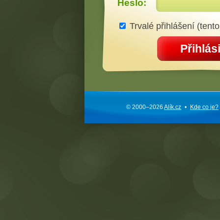
Heslo:
Trvalé přihlášení (tento
Přihlási
© 2000–2026
Alík.cz
•
Kde co je?