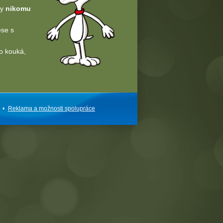
dy
nikomu
ese s
o kouká,
•
Reklama a
možnosti
spolupráce