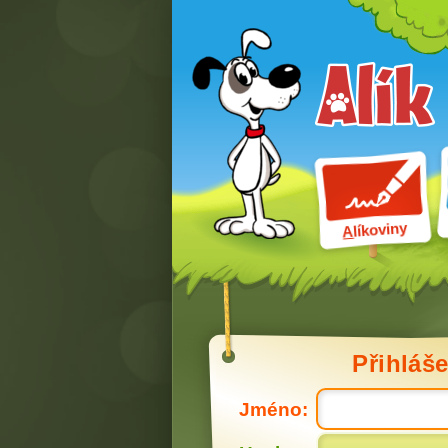
líkoviny
A
Přihláše
Jméno: