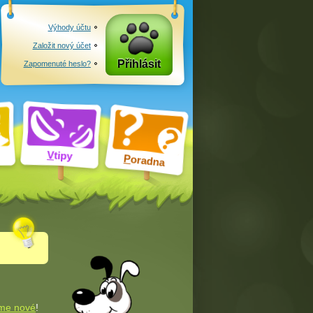
Výhody účtu
Založit nový účet
Přihlásit
Zapomenuté heslo?
V
tipy
P
oradna
me nové
!