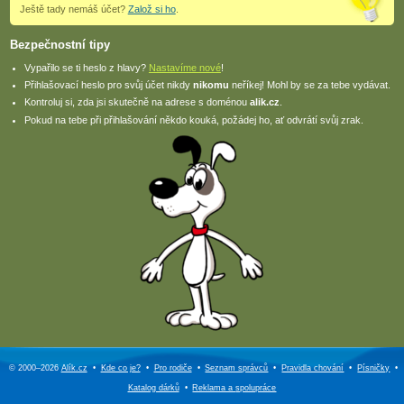
Ještě tady nemáš účet?
Založ si ho
.
Bezpečnostní tipy
Vypařilo se ti heslo z hlavy?
Nastavíme nové
!
Přihlašovací heslo pro svůj účet nikdy
nikomu
neříkej! Mohl by se za tebe vydávat.
Kontroluj si, zda jsi skutečně na adrese s doménou
alik.cz
.
Pokud na tebe při přihlašování někdo kouká, požádej ho, ať odvrátí svůj zrak.
© 2000–2026
Alík.cz
•
Kde co je?
•
Pro rodiče
•
Seznam správců
•
Pravidla chování
•
Písničky
•
Katalog dárků
•
Reklama a
spolupráce