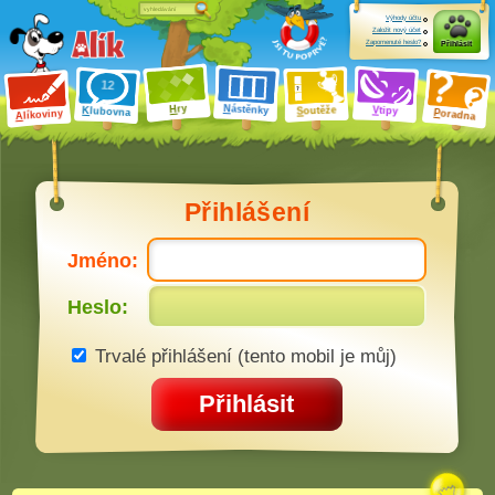
Výhody účtu
Založit nový účet
Zapomenuté heslo?
Přihlásit
ry
N
ástěnky
H
outěže
V
tipy
K
lubovna
S
P
líkoviny
oradna
A
Přihlášení
Jméno:
Heslo:
Trvalé přihlášení (tento mobil je můj)
Přihlásit