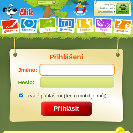
Výhody účtu
Založit nový účet
Zapomenuté heslo?
Přihlásit
ry
N
ástěnky
H
outěže
V
tipy
K
lubovna
S
P
líkoviny
oradna
A
Přihlášení
Jméno:
Heslo:
Trvalé přihlášení (tento mobil je můj)
Přihlásit