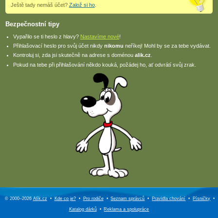
Ještě tady nemáš účet?
Založ si ho
.
Bezpečnostní tipy
Vypařilo se ti heslo z hlavy?
Nastavíme nové
!
Přihlašovací heslo pro svůj účet nikdy
nikomu
neříkej! Mohl by se za tebe vydávat.
Kontroluj si, zda jsi skutečně na adrese s doménou
alik.cz
.
Pokud na tebe při přihlašování někdo kouká, požádej ho, ať odvrátí svůj zrak.
© 2000–2026
Alík.cz
•
Kde co je?
•
Pro rodiče
•
Seznam správců
•
Pravidla chování
•
Písničky
•
Katalog dárků
•
Reklama a
spolupráce