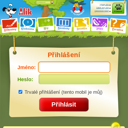
Výhody účtu
Založit nový účet
Zapomenuté heslo?
Přihlásit
ry
N
ástěnky
H
outěže
V
tipy
K
lubovna
S
P
líkoviny
oradna
A
Přihlášení
Jméno:
Heslo:
Trvalé přihlášení (tento mobil je můj)
Přihlásit