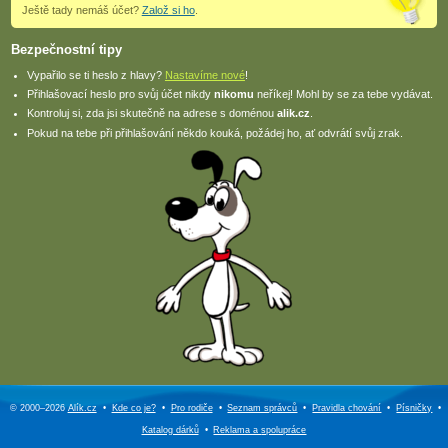
Ještě tady nemáš účet?
Založ si ho
.
Bezpečnostní tipy
Vypařilo se ti heslo z hlavy?
Nastavíme nové
!
Přihlašovací heslo pro svůj účet nikdy
nikomu
neříkej! Mohl by se za tebe vydávat.
Kontroluj si, zda jsi skutečně na adrese s doménou
alik.cz
.
Pokud na tebe při přihlašování někdo kouká, požádej ho, ať odvrátí svůj zrak.
© 2000–2026
Alík.cz
•
Kde co je?
•
Pro rodiče
•
Seznam správců
•
Pravidla chování
•
Písničky
•
Katalog dárků
•
Reklama a
spolupráce