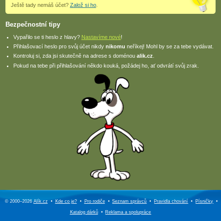
Ještě tady nemáš účet?
Založ si ho
.
Bezpečnostní tipy
Vypařilo se ti heslo z hlavy?
Nastavíme nové
!
Přihlašovací heslo pro svůj účet nikdy
nikomu
neříkej! Mohl by se za tebe vydávat.
Kontroluj si, zda jsi skutečně na adrese s doménou
alik.cz
.
Pokud na tebe při přihlašování někdo kouká, požádej ho, ať odvrátí svůj zrak.
© 2000–2026
Alík.cz
•
Kde co je?
•
Pro rodiče
•
Seznam správců
•
Pravidla chování
•
Písničky
•
Katalog dárků
•
Reklama a
spolupráce