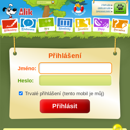
Výhody účtu
Založit nový účet
Zapomenuté heslo?
Přihlásit
ry
N
ástěnky
H
outěže
V
tipy
K
lubovna
S
P
líkoviny
oradna
A
Přihlášení
Jméno:
Heslo:
Trvalé přihlášení (tento mobil je můj)
Přihlásit