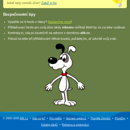
Ještě tady nemáš účet?
Založ si ho
.
Bezpečnostní tipy
Vypařilo se ti heslo z hlavy?
Nastavíme nové
!
Přihlašovací heslo pro svůj účet nikdy
nikomu
neříkej! Mohl by se za tebe vydávat.
Kontroluj si, zda jsi skutečně na adrese s doménou
alik.cz
.
Pokud na tebe při přihlašování někdo kouká, požádej ho, ať odvrátí svůj zrak.
© 2000–2026
Alík.cz
•
Kde co je?
•
Pro rodiče
•
Seznam správců
•
Pravidla chování
•
Písničky
•
Katalog dárků
•
Reklama a
spolupráce