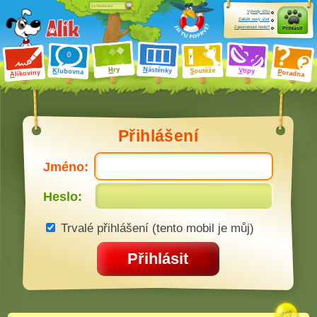
Výhody účtu
Založit nový účet
Zapomenuté heslo?
Přihlásit
ry
N
ástěnky
H
outěže
V
tipy
K
lubovna
S
P
líkoviny
oradna
A
Přihlášení
Jméno:
Heslo:
Trvalé přihlášení (tento mobil je můj)
Přihlásit