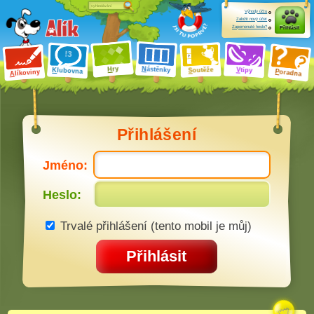
Výhody účtu
Založit nový účet
Zapomenuté heslo?
Přihlásit
ry
N
ástěnky
H
outěže
V
tipy
K
lubovna
S
P
líkoviny
oradna
A
Přihlášení
Jméno:
Heslo:
Trvalé přihlášení (tento mobil je můj)
Přihlásit