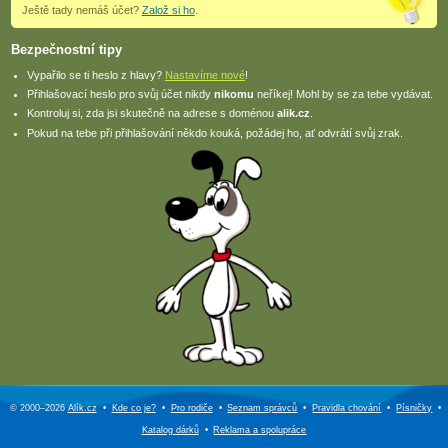
Ještě tady nemáš účet?
Založ si ho
.
Bezpečnostní tipy
Vypařilo se ti heslo z hlavy?
Nastavíme nové
!
Přihlašovací heslo pro svůj účet nikdy
nikomu
neříkej! Mohl by se za tebe vydávat.
Kontroluj si, zda jsi skutečně na adrese s doménou
alik.cz
.
Pokud na tebe při přihlašování někdo kouká, požádej ho, ať odvrátí svůj zrak.
© 2000–2026
Alík.cz
•
Kde co je?
•
Pro rodiče
•
Seznam správců
•
Pravidla chování
•
Písničky
•
Katalog dárků
•
Reklama a
spolupráce