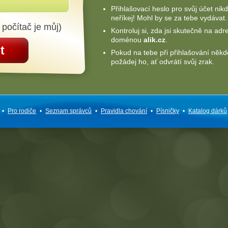
Přihlašovací heslo pro svůj účet nik
neříkej! Mohl by se za tebe vydávat.
 počítač je můj)
Kontroluj si, zda jsi skutečně na adr
doménou
alik.cz
.
t
Pokud na tebe při přihlašování někd
požádej ho, ať odvrátí svůj zrak.
•
Pro rodiče
•
Seznam správců
•
Pravidla chování
•
Písničky
•
Katalog dárků