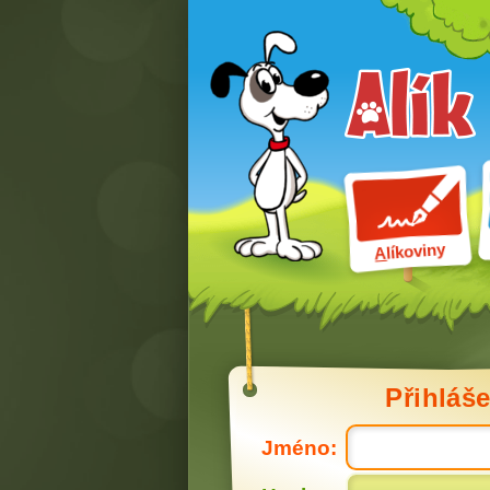
líkoviny
A
Přihláše
Jméno: