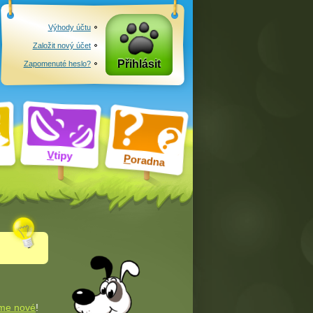
Výhody účtu
Založit nový účet
Přihlásit
Zapomenuté heslo?
V
tipy
P
oradna
me nové
!