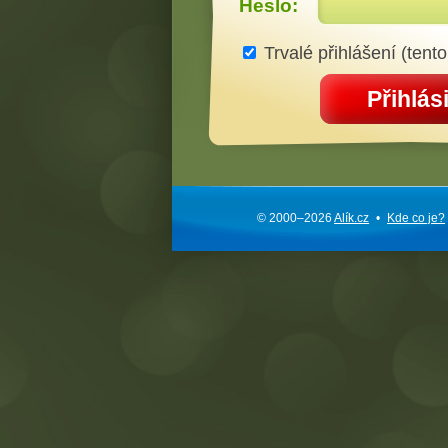
Heslo:
Trvalé přihlášení (tento
Přihlási
© 2000–2026
Alík.cz
•
Kde co je?