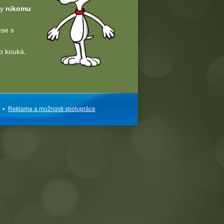
dy
nikomu
ese s
o kouká,
•
Reklama a
možnosti
spolupráce