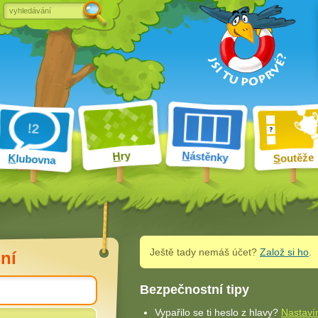
ry
N
ástěnky
H
outěže
K
lubovna
S
Ještě tady nemáš účet?
Založ si ho
.
ní
Bezpečnostní tipy
Vypařilo se ti heslo z hlavy?
Nastaví