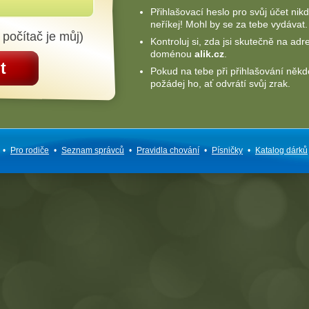
Přihlašovací heslo pro svůj účet nik
neříkej! Mohl by se za tebe vydávat.
 počítač je můj)
Kontroluj si, zda jsi skutečně na adr
doménou
alik.cz
.
t
Pokud na tebe při přihlašování někd
požádej ho, ať odvrátí svůj zrak.
•
Pro rodiče
•
Seznam správců
•
Pravidla chování
•
Písničky
•
Katalog dárků