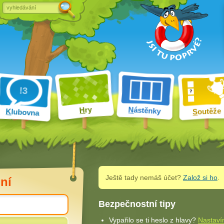
ry
N
ástěnky
H
outěže
K
lubovna
S
Ještě tady nemáš účet?
Založ si ho
.
ní
Bezpečnostní tipy
Vypařilo se ti heslo z hlavy?
Nastaví