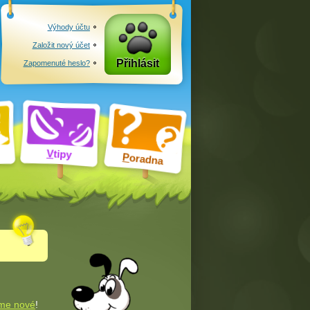
Výhody účtu
Založit nový účet
Přihlásit
Zapomenuté heslo?
V
tipy
P
oradna
me nové
!