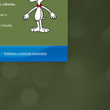
dy
nikomu
ese s
o kouká,
•
Reklama a
možnosti
spolupráce