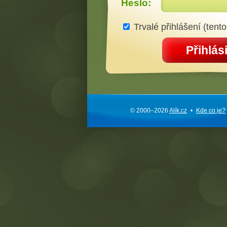
Heslo:
Trvalé přihlášení (tento
Přihlási
© 2000–2026
Alík.cz
•
Kde co je?