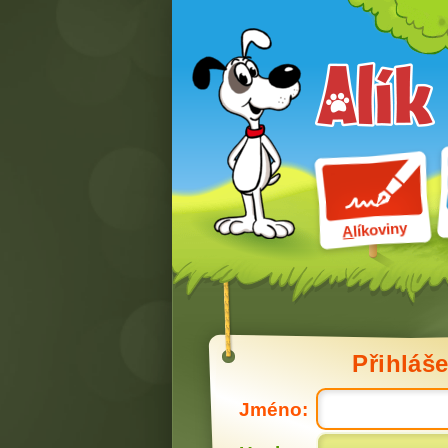
líkoviny
A
Přihláše
Jméno: