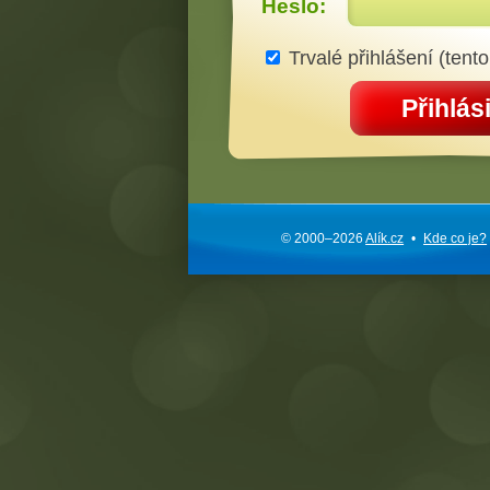
Heslo:
Trvalé přihlášení (tento
Přihlási
© 2000–2026
Alík.cz
•
Kde co je?