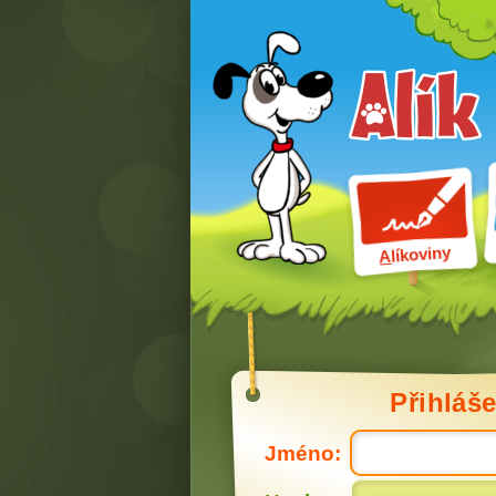
líkoviny
A
Přihláše
Jméno: