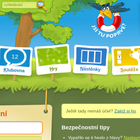
ry
N
ástěnky
H
outěže
K
lubovna
S
Ještě tady nemáš účet?
Založ si ho
.
ní
Bezpečnostní tipy
Vypařilo se ti heslo z hlavy?
Nastaví