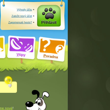
Výhody účtu
Založit nový účet
Přihlásit
Zapomenuté heslo?
V
tipy
P
oradna
me nové
!