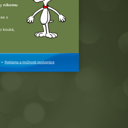
dy
nikomu
ese s
o kouká,
•
Reklama a
možnosti
spolupráce