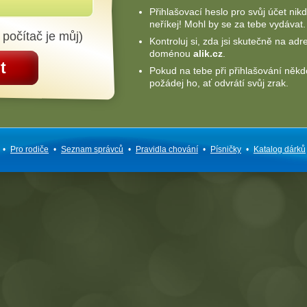
Přihlašovací heslo pro svůj účet nik
neříkej! Mohl by se za tebe vydávat.
 počítač je můj)
Kontroluj si, zda jsi skutečně na adr
doménou
alik.cz
.
t
Pokud na tebe při přihlašování někd
požádej ho, ať odvrátí svůj zrak.
•
Pro rodiče
•
Seznam správců
•
Pravidla chování
•
Písničky
•
Katalog dárků