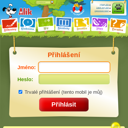
Výhody účtu
Založit nový účet
Zapomenuté heslo?
Přihlásit
ry
N
ástěnky
H
outěže
V
tipy
K
lubovna
S
P
líkoviny
oradna
A
Přihlášení
Jméno:
Heslo:
Trvalé přihlášení (tento mobil je můj)
Přihlásit