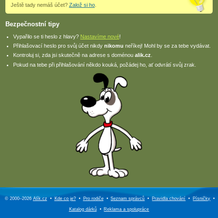
Ještě tady nemáš účet?
Založ si ho
.
Bezpečnostní tipy
Vypařilo se ti heslo z hlavy?
Nastavíme nové
!
Přihlašovací heslo pro svůj účet nikdy
nikomu
neříkej! Mohl by se za tebe vydávat.
Kontroluj si, zda jsi skutečně na adrese s doménou
alik.cz
.
Pokud na tebe při přihlašování někdo kouká, požádej ho, ať odvrátí svůj zrak.
© 2000–2026
Alík.cz
•
Kde co je?
•
Pro rodiče
•
Seznam správců
•
Pravidla chování
•
Písničky
•
Katalog dárků
•
Reklama a
spolupráce