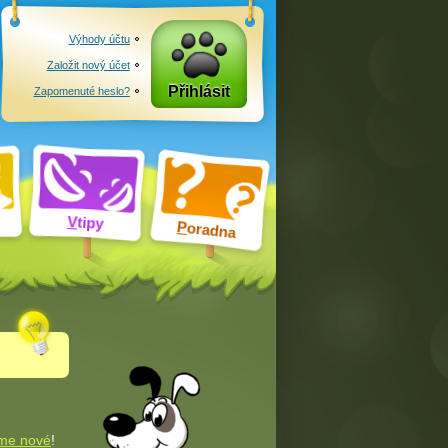
Výhody účtu
Založit nový účet
Přihlásit
Zapomenuté heslo?
V
tipy
P
oradna
me nové
!