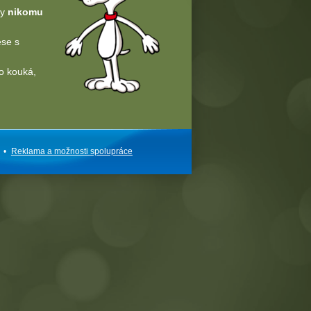
dy
nikomu
ese s
o kouká,
•
Reklama a
možnosti
spolupráce