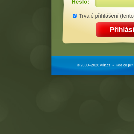
Heslo:
Trvalé přihlášení (tento
Přihlási
© 2000–2026
Alík.cz
•
Kde co je?