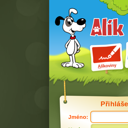
líkoviny
A
Přihláše
Jméno: