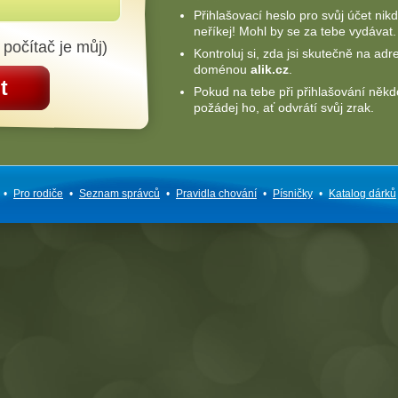
Přihlašovací heslo pro svůj účet nik
neříkej! Mohl by se za tebe vydávat.
 počítač je můj)
Kontroluj si, zda jsi skutečně na adr
doménou
alik.cz
.
t
Pokud na tebe při přihlašování někd
požádej ho, ať odvrátí svůj zrak.
•
Pro rodiče
•
Seznam správců
•
Pravidla chování
•
Písničky
•
Katalog dárků