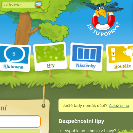
ry
N
ástěnky
H
outěže
K
lubovna
S
Ještě tady nemáš účet?
Založ si ho
.
ní
Bezpečnostní tipy
Vypařilo se ti heslo z hlavy?
Nastaví