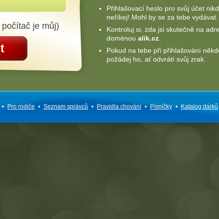
Přihlašovací heslo pro svůj účet nik
neříkej! Mohl by se za tebe vydávat.
 počítač je můj)
Kontroluj si, zda jsi skutečně na adr
doménou
alik.cz
.
t
Pokud na tebe při přihlašování někd
požádej ho, ať odvrátí svůj zrak.
•
Pro rodiče
•
Seznam správců
•
Pravidla chování
•
Písničky
•
Katalog dárků