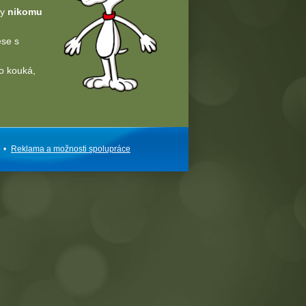
dy
nikomu
ese s
o kouká,
•
Reklama a
možnosti
spolupráce