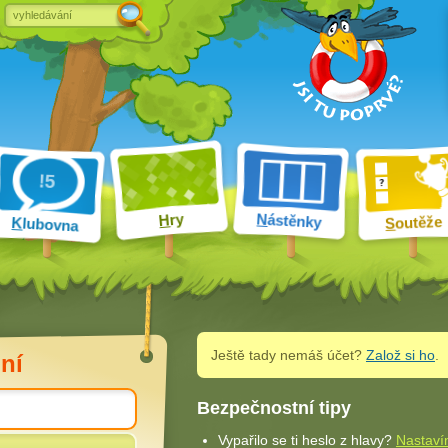
ry
N
ástěnky
H
outěže
K
lubovna
S
Ještě tady nemáš účet?
Založ si ho
.
ní
Bezpečnostní tipy
Vypařilo se ti heslo z hlavy?
Nastaví