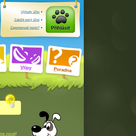
Výhody účtu
Založit nový účet
Přihlásit
Zapomenuté heslo?
V
tipy
P
oradna
me nové
!