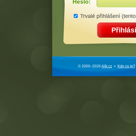
Heslo:
Trvalé přihlášení (tento
Přihlási
© 2000–2026
Alík.cz
•
Kde co je?