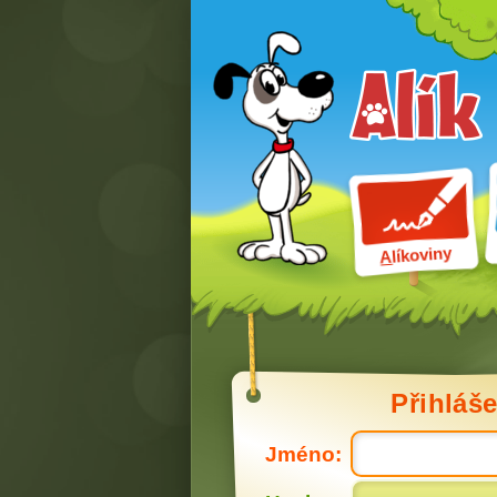
líkoviny
A
Přihláše
Jméno: