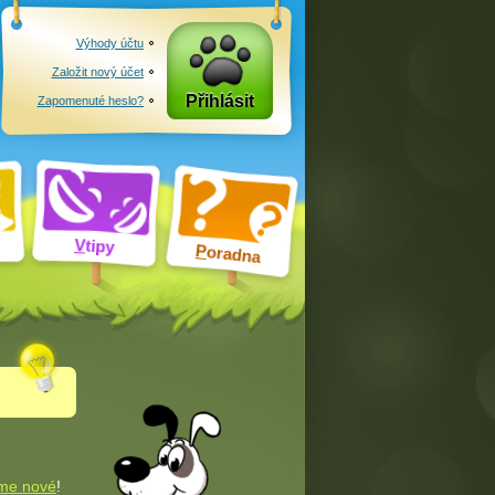
Výhody účtu
Založit nový účet
Přihlásit
Zapomenuté heslo?
V
tipy
P
oradna
me nové
!