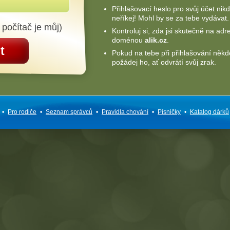
Přihlašovací heslo pro svůj účet nik
neříkej! Mohl by se za tebe vydávat.
 počítač je můj)
Kontroluj si, zda jsi skutečně na adr
doménou
alik.cz
.
t
Pokud na tebe při přihlašování někd
požádej ho, ať odvrátí svůj zrak.
•
Pro rodiče
•
Seznam správců
•
Pravidla chování
•
Písničky
•
Katalog dárků