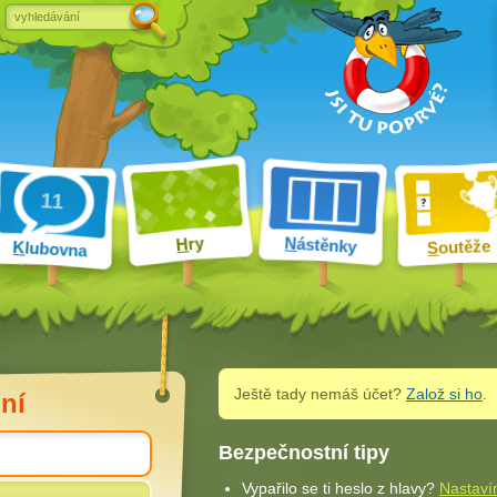
ry
N
ástěnky
H
outěže
K
lubovna
S
Ještě tady nemáš účet?
Založ si ho
.
ní
Bezpečnostní tipy
Vypařilo se ti heslo z hlavy?
Nastaví