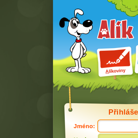
líkoviny
A
Přihláše
Jméno: