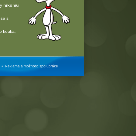
dy
nikomu
ese s
o kouká,
•
Reklama a
možnosti
spolupráce