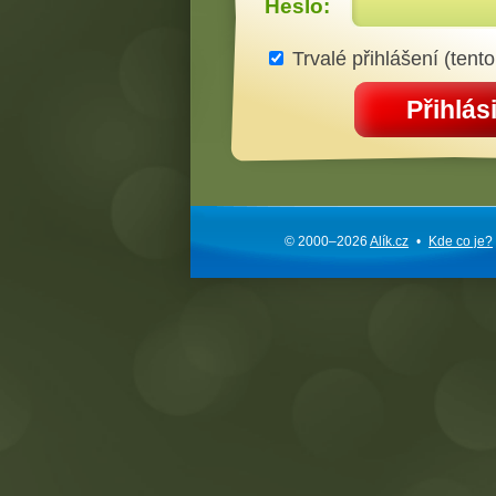
Heslo:
Trvalé přihlášení (tento
Přihlási
© 2000–2026
Alík.cz
•
Kde co je?