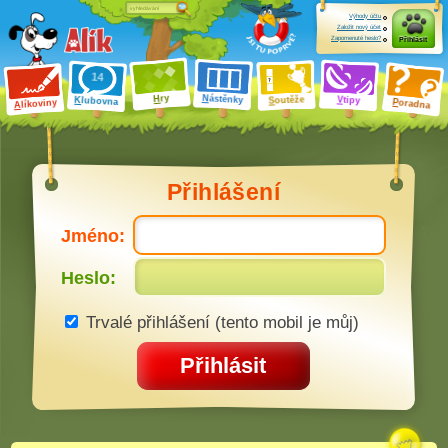
Výhody účtu
Založit nový účet
Zapomenuté heslo?
Přihlásit
ry
N
ástěnky
H
outěže
V
tipy
K
lubovna
S
P
líkoviny
oradna
A
Přihlášení
Jméno:
Heslo:
Trvalé přihlášení (tento mobil je můj)
Přihlásit