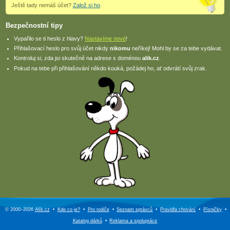
Ještě tady nemáš účet?
Založ si ho
.
Bezpečnostní tipy
Vypařilo se ti heslo z hlavy?
Nastavíme nové
!
Přihlašovací heslo pro svůj účet nikdy
nikomu
neříkej! Mohl by se za tebe vydávat.
Kontroluj si, zda jsi skutečně na adrese s doménou
alik.cz
.
Pokud na tebe při přihlašování někdo kouká, požádej ho, ať odvrátí svůj zrak.
© 2000–2026
Alík.cz
•
Kde co je?
•
Pro rodiče
•
Seznam správců
•
Pravidla chování
•
Písničky
•
Katalog dárků
•
Reklama a
spolupráce